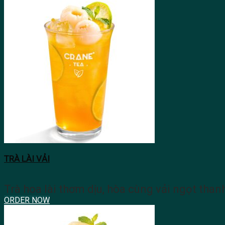
TRÀ LÀI VẢI
Trà hoa lài thơm dịu, hòa cùng vải ngọt thanh
ORDER NOW