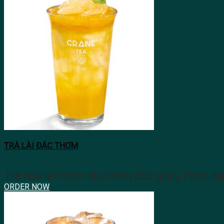
TRÀ LÀI ĐÁC THƠM
Trà hoa lài thơm dịu, thêm đác giòn, thơm n
ORDER NOW