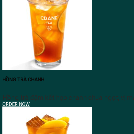
HỒNG TRÀ CHANH
Hồng trà đậm kết hợp chanh chua ngọt, vị má
ORDER NOW