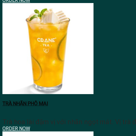
ORDER NOW
TRÀ NHÃN PHÔ MAI
Trà hoa lài đậm vị với nhãn ngọt mát. Vị trà 
ORDER NOW