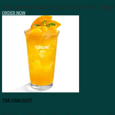
Trà cam tươi mát, vị ngọt dịu từ nhãn. Toppi
ORDER NOW
TRÀ CAM QUÝT