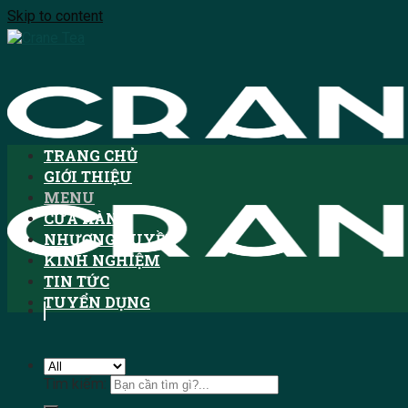
Skip to content
TRANG CHỦ
GIỚI THIỆU
MENU
CỬA HÀNG
NHƯỢNG QUYỀN
KINH NGHIỆM
TIN TỨC
TUYỂN DỤNG
Tìm kiếm: