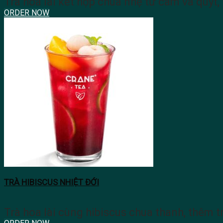
Trà hoa lài kết hợp chua nhẹ từ cam và quýt,
ORDER NOW
TRÀ HIBISCUS NHIỆT ĐỚI
Trà hoa lài cùng hibiscus chua thanh, thêm tr