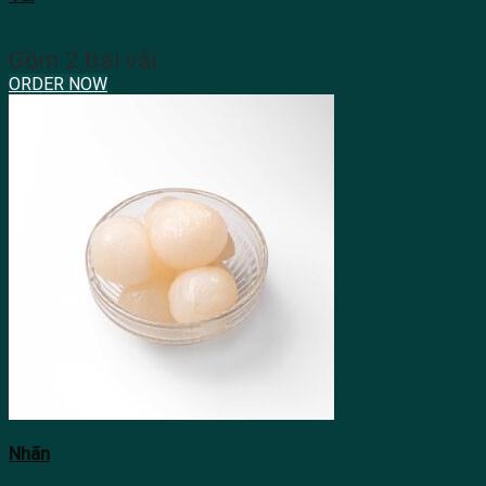
Gồm 2 trái vải
ORDER NOW
Nhãn