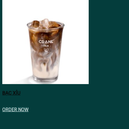
BẠC XỈU
ORDER NOW