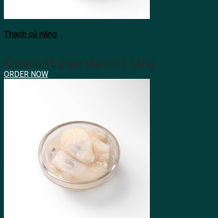
Thạch củ năng
Khoảng 45 gram thạch củ năng
ORDER NOW