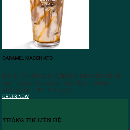
CARAMEL MACCHIATO
Đắng nhẹ từ cà phê, hoà cùng caramel và
kem macchiato ngọt béo. Định lượng
không đá: 120ml. Ít ngọt…
ORDER NOW
THÔNG TIN LIÊN HỆ