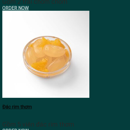
Gồm 2 trái chôm chôm
ORDER NOW
Đác rim thơm
Gồm 5 viên đác rim thơm