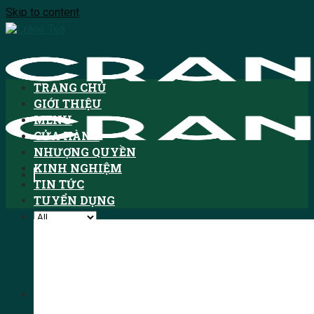
Skip to content
TRANG CHỦ
GIỚI THIỆU
MENU
CỬA HÀNG
NHƯỢNG QUYỀN
KINH NGHIỆM
TIN TỨC
TUYỂN DỤNG
Tìm kiếm:
HOTLINE: 1900.3076