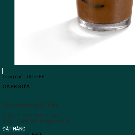
Trang chủ
/
COFFEE
CAFE SỮA
Định lượng không đá: 80ml.
Ít ngọt – Giảm 20% độ ngọt
Ít đá – Giảm 30% lượng nước đá
ĐẶT HÀNG
Danh mục:
COFFEE