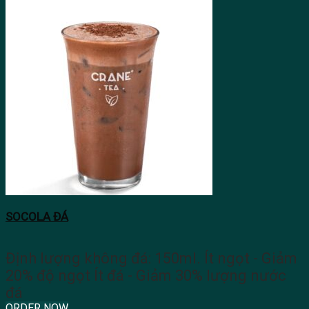
SOCOLA ĐÁ
Định lượng không đá: 150ml. Ít ngọt - Giảm
20% độ ngọt Ít đá - Giảm 30% lượng nước
đá
ORDER NOW