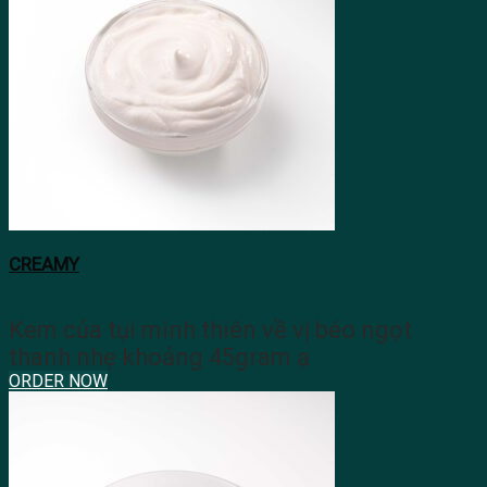
CREAMY
Kem của tụi minh thiên về vị béo ngọt
thanh nhẹ khoảng 45gram ạ
ORDER NOW