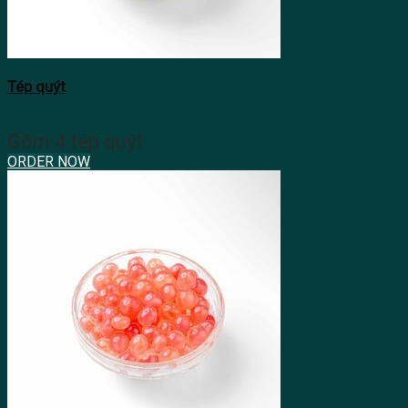
Tép quýt
Gồm 4 tép quýt
ORDER NOW