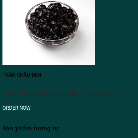
TRÂN CHÂU ĐEN
Hộp trân châu kèm thêm khoảng 55 - 60
gram
ORDER NOW
Sản phẩm tương tự