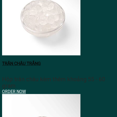
TRÂN CHÂU TRẮNG
Hộp trân châu kèm thêm khoảng 55 - 60
gram
ORDER NOW