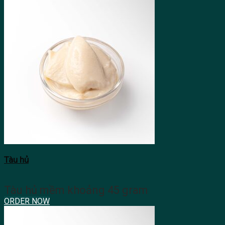
Tàu hủ
Tàu hủ mềm khoảng 45 gram
ORDER NOW