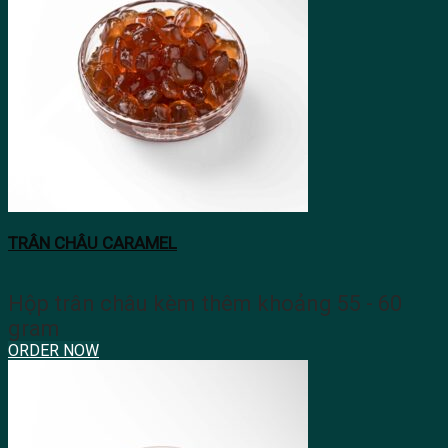
TRÂN CHÂU CARAMEL
Hộp trân châu kèm thêm khoảng 55 - 60
gram
ORDER NOW