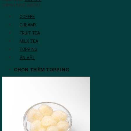
DANH MỤC MENU
COFFEE
CREAMY
FRUIT TEA
MILK TEA
TOPPING
ĂN VẶT
CHỌN THÊM TOPPING