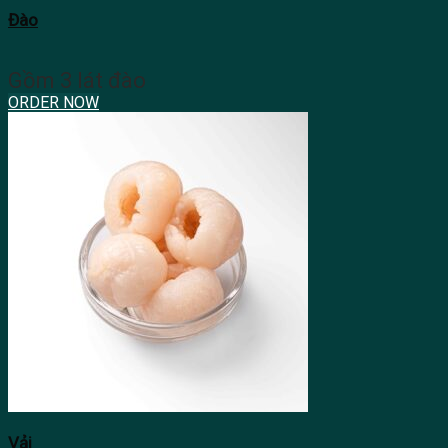
Đào
Gồm 3 lát đào
ORDER NOW
Vải