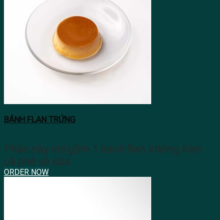
BÁNH FLAN TRỨNG
Phần này chỉ gồm 1 bánh flan không kèm
cà phê và sữa
ORDER NOW