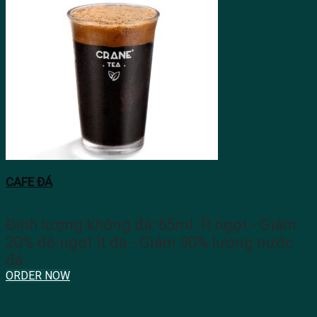
CAFE ĐÁ
Định lượng không đá: 65ml. Ít ngọt - Giảm
20% độ ngọt Ít đá - Giảm 30% lượng nước
đá
ORDER NOW