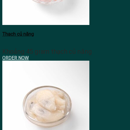
Thạch củ năng
Khoảng 45 gram thạch củ năng
ORDER NOW