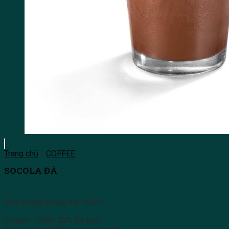
Trang chủ
/
COFFEE
SOCOLA ĐÁ
Định lượng không đá: 150ml.
Ít ngọt – Giảm 20% độ ngọt