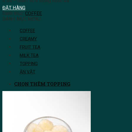
Ít đá – Giảm 30% lượng nước đá
ĐẶT HÀNG
Danh mục:
COFFEE
DANH MỤC MENU
COFFEE
CREAMY
FRUIT TEA
MILK TEA
TOPPING
ĂN VẶT
CHỌN THÊM TOPPING