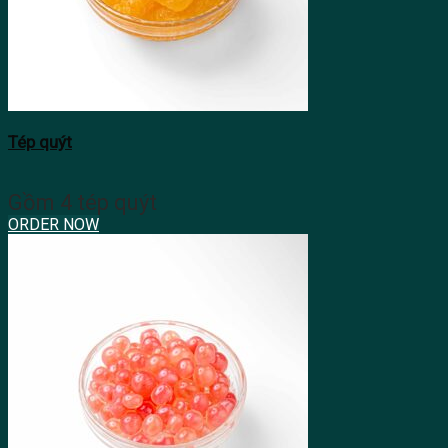
Tép quýt
Gồm 4 tép quýt
ORDER NOW