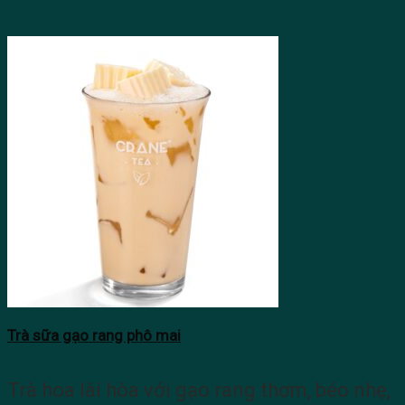
Trà sữa gạo rang phô mai
Trà hoa lài hòa với gạo rang thơm, béo nhẹ,