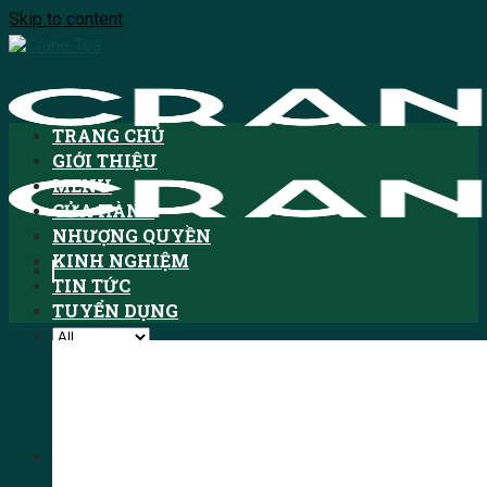
Skip to content
TRANG CHỦ
GIỚI THIỆU
MENU
CỬA HÀNG
NHƯỢNG QUYỀN
KINH NGHIỆM
TIN TỨC
TUYỂN DỤNG
Tìm kiếm:
HOTLINE: 1900.3076