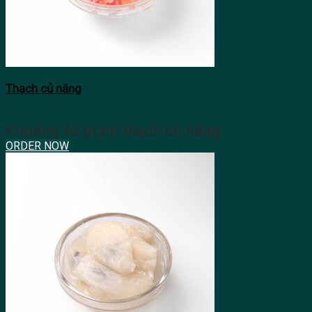
Thạch củ năng
Khoảng 45 gram thạch củ năng
ORDER NOW