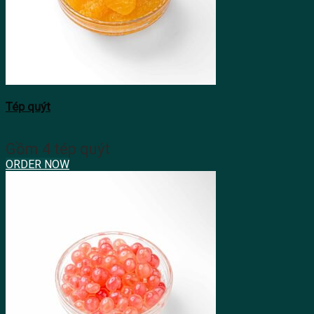
Tép quýt
Gồm 4 tép quýt
ORDER NOW