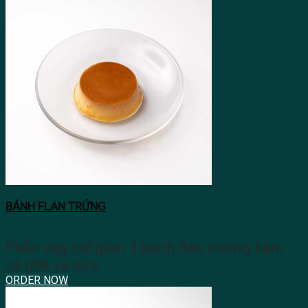
BÁNH FLAN TRỨNG
Phần này chỉ gồm 1 bánh flan không kèm
cà phê và sữa
ORDER NOW