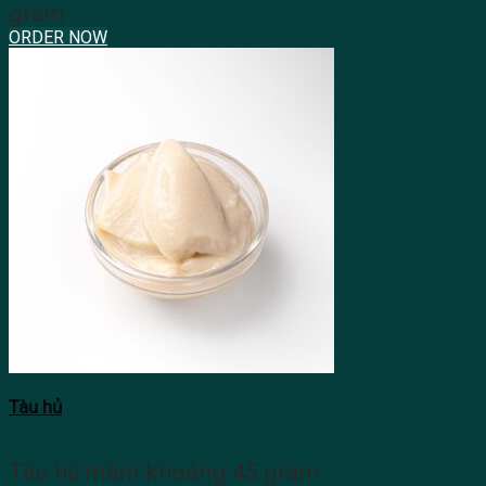
gram
ORDER NOW
Tàu hủ
Tàu hủ mềm khoảng 45 gram