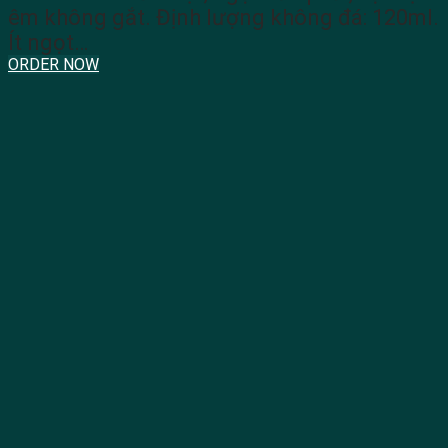
êm không gắt. Định lượng không đá: 120ml.
Ít ngọt…
ORDER NOW