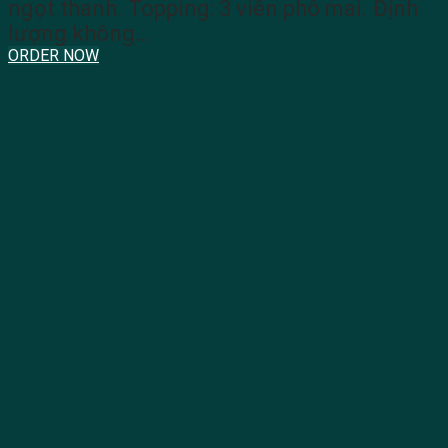
ngọt thanh. Topping: 3 viên phô mai. Định
lượng không…
ORDER NOW