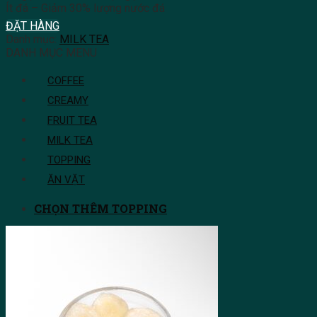
Ít đá – Giảm 30% lượng nước đá
ĐẶT HÀNG
Danh mục:
MILK TEA
DANH MỤC MENU
COFFEE
CREAMY
FRUIT TEA
MILK TEA
TOPPING
ĂN VẶT
CHỌN THÊM TOPPING