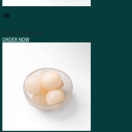
Vải
Gồm 2 trái vải
ORDER NOW