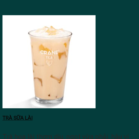
TRÀ SỮA LÀI
Trà hoa lài thơm dịu, ngọt vừa phải, hậu vị