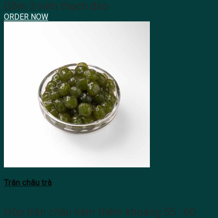
Gồm 3 viên thạch đào
ORDER NOW
Trân châu trà
Hộp trân châu kèm thêm khoảng 55 - 60