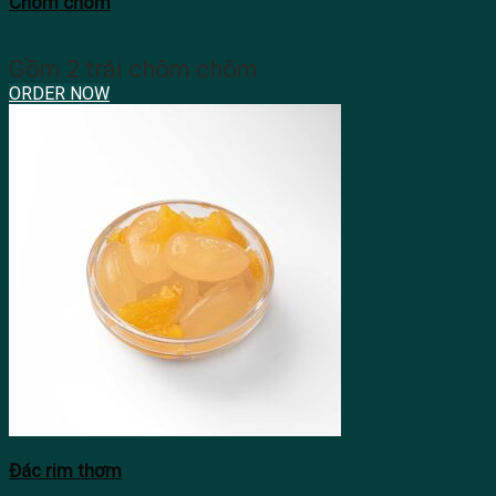
Chôm chôm
Gồm 2 trái chôm chôm
ORDER NOW
Đác rim thơm