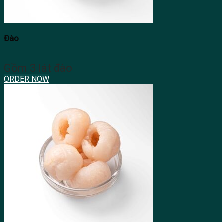
Đào
Gồm 3 lát đào
ORDER NOW