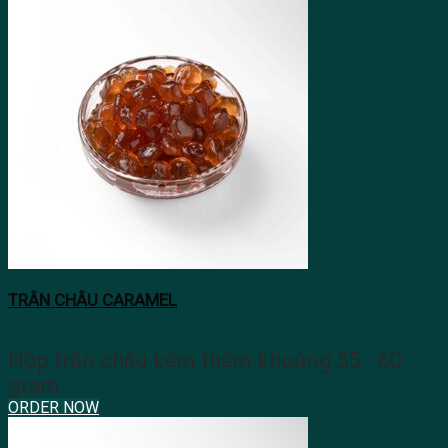
TRÂN CHÂU CARAMEL
Hộp trân châu kèm thêm khoảng 55 - 60
gram
ORDER NOW