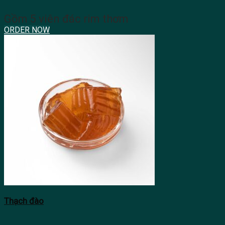
Gồm 5 viên đác rim thơm
ORDER NOW
Thạch đào