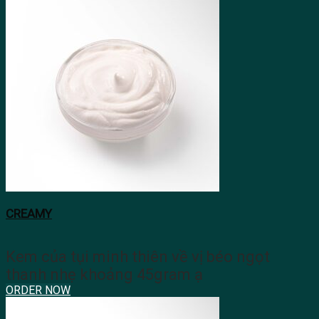
CREAMY
Kem của tụi minh thiên về vị béo ngọt
thanh nhẹ khoảng 45gram ạ
ORDER NOW