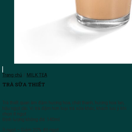
Trang chủ
/
MILK TEA
TRÀ SỮA THIẾT
Trà thiết quan âm đậm hương hoa, chát thanh, hương hoa lan,
hậu ngọt dài. Vị trà đậm hơn loại trà sữa khác, khách lưu ý khi
chọn ít ngọt
Định lượng không đá: 140ml.
Ít ngọt – Giảm 20% độ ngọt