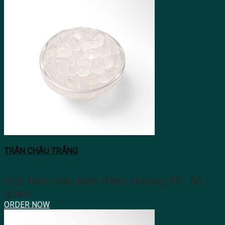
TRÂN CHÂU TRẮNG
Hộp trân châu kèm thêm khoảng 55 - 60
gram
ORDER NOW