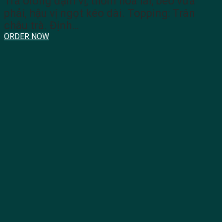
Trà olong đậm vị, thơm hoa lài, béo vừa
phải, hậu vị ngọt kéo dài. Topping: Trân
châu trà. Định…
ORDER NOW