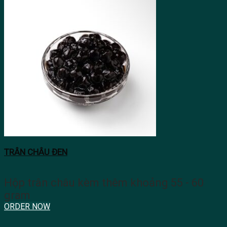
TRÂN CHÂU ĐEN
Hộp trân châu kèm thêm khoảng 55 - 60
gram
ORDER NOW