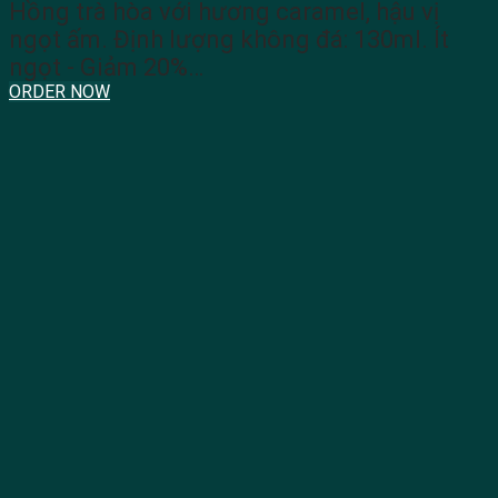
Hồng trà hòa với hương caramel, hậu vị
ngọt ấm. Định lượng không đá: 130ml. Ít
ngọt - Giảm 20%…
ORDER NOW