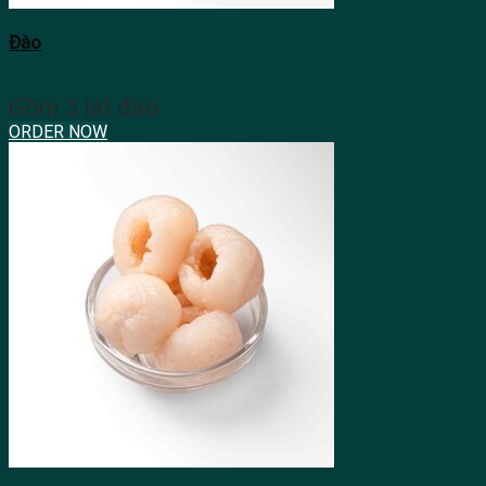
Đào
Gồm 3 lát đào
ORDER NOW