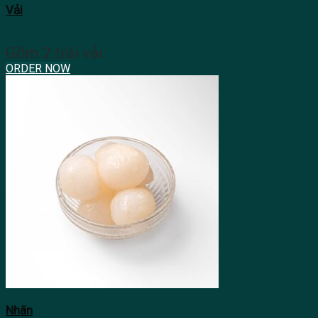
Vải
Gồm 2 trái vải
ORDER NOW
Nhãn