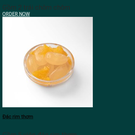
Gồm 2 trái chôm chôm
ORDER NOW
Đác rim thơm
Gồm 5 viên đác rim thơm