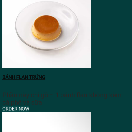
BÁNH FLAN TRỨNG
Phần này chỉ gồm 1 bánh flan không kèm
cà phê và sữa
ORDER NOW