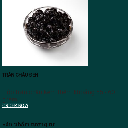
TRÂN CHÂU ĐEN
Hộp trân châu kèm thêm khoảng 55 - 60
gram
ORDER NOW
Sản phẩm tương tự