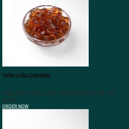
TRÂN CHÂU CARAMEL
Hộp trân châu kèm thêm khoảng 55 - 60
gram
ORDER NOW