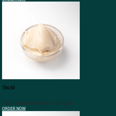
Tàu hủ
Tàu hủ mềm khoảng 45 gram
ORDER NOW