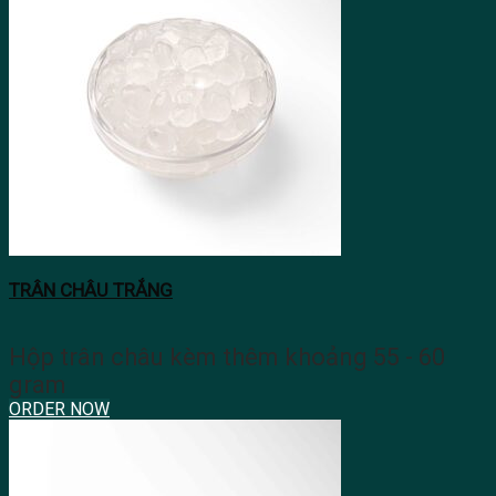
TRÂN CHÂU TRẮNG
Hộp trân châu kèm thêm khoảng 55 - 60
gram
ORDER NOW