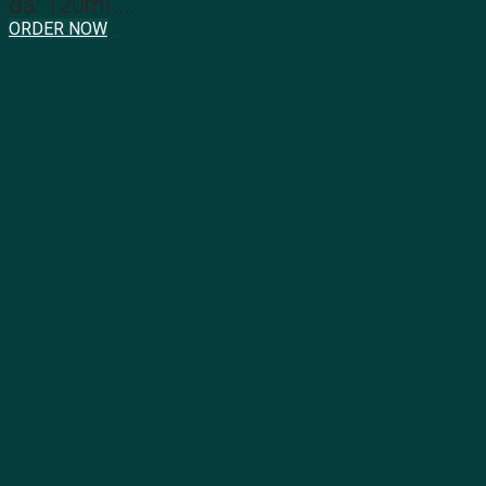
đá: 120ml.…
ORDER NOW