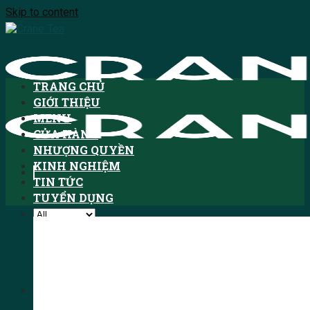
Skip to content
TRANG CHỦ
GIỚI THIỆU
MENU
CỬA HÀNG
NHƯỢNG QUYỀN
KINH NGHIỆM
TIN TỨC
TUYỂN DỤNG
Tìm kiếm:
HOTLINE: 1900.3076