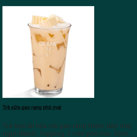
Trà sữa gạo rang phô mai
Trà hoa lài hòa với gạo rang thơm, béo nhẹ,
ngọt thanh. Topping: 3 viên phô mai. Định