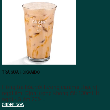
TRÀ SỮA HOKKAIDO
Hồng trà hòa với hương caramel, hậu vị
ngọt ấm. Định lượng không đá: 130ml. Ít
ngọt - Giảm 20%…
ORDER NOW