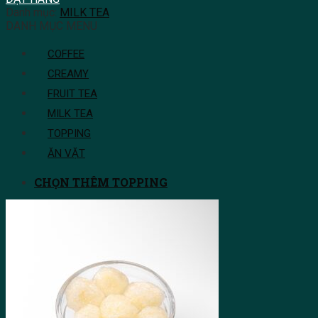
Danh mục:
MILK TEA
DANH MỤC MENU
COFFEE
CREAMY
FRUIT TEA
MILK TEA
TOPPING
ĂN VẶT
CHỌN THÊM TOPPING