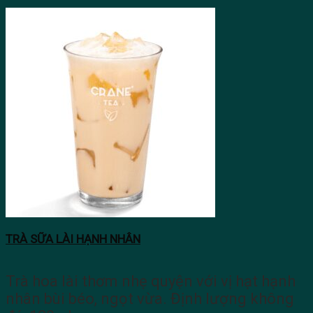
TRÀ SỮA LÀI HẠNH NHÂN
Trà hoa lài thơm nhẹ quyện với vị hạt hạnh
nhân bùi béo, ngọt vừa. Định lượng không