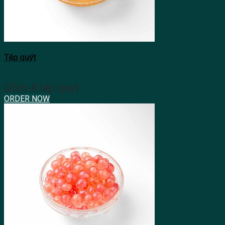
Tép quýt
Gồm 4 tép quýt
ORDER NOW