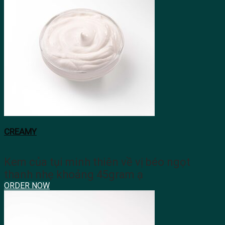
CREAMY
Kem của tụi minh thiên về vị béo ngọt
thanh nhẹ khoảng 45gram ạ
ORDER NOW