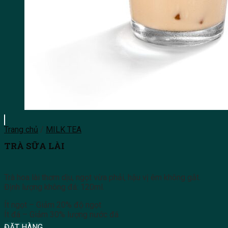
Trang chủ
/
MILK TEA
TRÀ SỮA LÀI
Trà hoa lài thơm dịu, ngọt vừa phải, hậu vị êm không gắt.
Định lượng không đá: 120ml.
Ít ngọt – Giảm 20% độ ngọt
Ít đá – Giảm 30% lượng nước đá
ĐẶT HÀNG