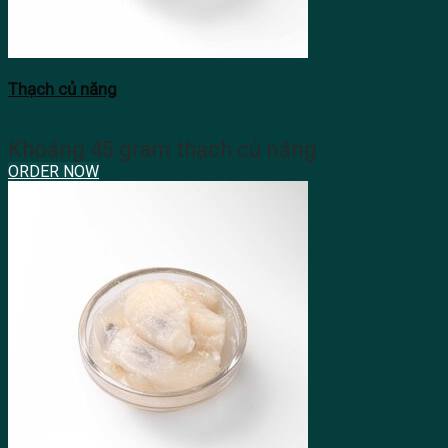
Thạch củ năng
Khoảng 45 gram thạch củ năng
ORDER NOW