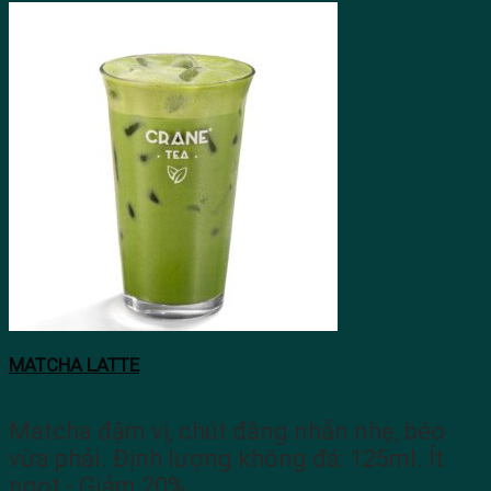
MATCHA LATTE
Matcha đậm vị, chút đắng nhẫn nhẹ, béo
vừa phải. Định lượng không đá: 125ml. Ít
ngọt - Giảm 20%…