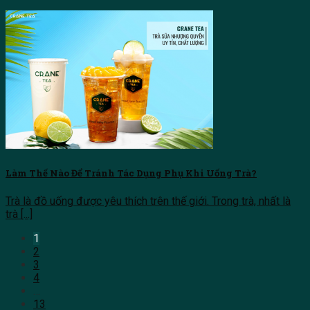
Làm Thế Nào Để Tránh Tác Dụng Phụ Khi Uống Trà?
Trà là đồ uống được yêu thích trên thế giới. Trong trà, nhất là
trà [...]
1
2
3
4
…
13