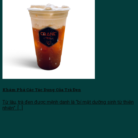
Khám Phá Các Tác Dụng Của Trà Đen
Từ lâu, trà đen được mệnh danh là “bí mật dưỡng sinh từ thiên
nhiên”. [...]