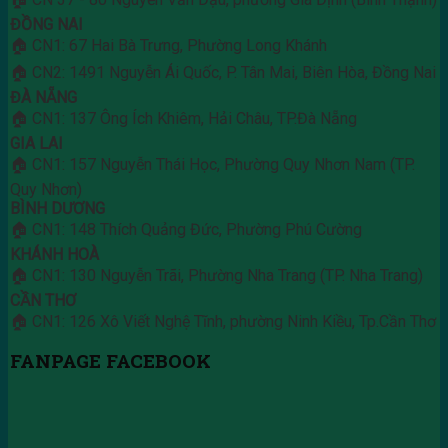
ĐỒNG NAI
🏠 CN1: 67 Hai Bà Trưng, Phường Long Khánh
🏠 CN2: 1491 Nguyễn Ái Quốc, P. Tân Mai, Biên Hòa, Đồng Nai
ĐÀ NẴNG
🏠 CN1: 137 Ông Ích Khiêm, Hải Châu, TP.Đà Nẵng
GIA LAI
🏠 CN1: 157 Nguyễn Thái Học, Phường Quy Nhơn Nam (TP.
Quy Nhơn)
BÌNH DƯƠNG
🏠 CN1: 148 Thích Quảng Đức, Phường Phú Cường
KHÁNH HOÀ
🏠 CN1: 130 Nguyễn Trãi, Phường Nha Trang (TP. Nha Trang)
CẦN THƠ
🏠 CN1: 126 Xô Viết Nghệ Tĩnh, phường Ninh Kiều, Tp.Cần Thơ
FANPAGE FACEBOOK