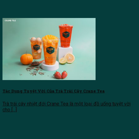
Tác Dụng Tuyệt Vời Của Trà Trái Cây Crane Tea
Trà trái cây nhiệt đới Crane Tea là một loại đồ uống tuyệt vời
cho [...]