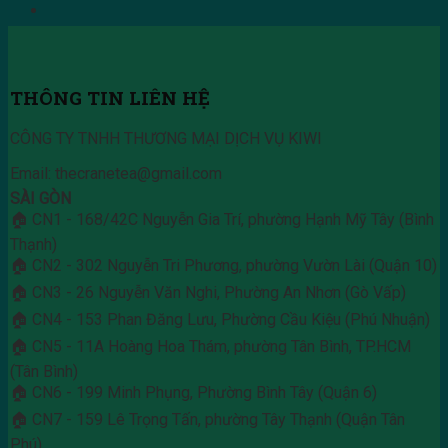
THÔNG TIN LIÊN HỆ
CÔNG TY TNHH THƯƠNG MẠI DỊCH VỤ KIWI
Email: thecranetea@gmail.com
SÀI GÒN
🏠 CN1 - 168/42C Nguyễn Gia Trí, phường Hạnh Mỹ Tây (Bình
Thạnh)
🏠 CN2 - 302 Nguyễn Tri Phương, phường Vườn Lài (Quận 10)
🏠 CN3 - 26 Nguyễn Văn Nghi, Phường An Nhơn (Gò Vấp)
🏠 CN4 - 153 Phan Đăng Lưu, Phường Cầu Kiệu (Phú Nhuận)
🏠 CN5 - 11A Hoàng Hoa Thám, phường Tân Bình, TP.HCM
(Tân Bình)
🏠 CN6 - 199 Minh Phụng, Phường Bình Tây (Quận 6)
🏠 CN7 - 159 Lê Trọng Tấn, phường Tây Thạnh (Quận Tân
Phú)