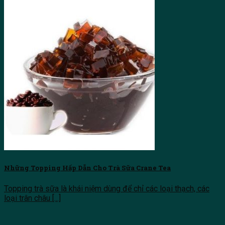
Những Topping Hấp Dẫn Cho Trà Sữa Crane Tea
Topping trà sữa là khái niệm dùng để chỉ các loại thạch, các
loại trân châu [...]