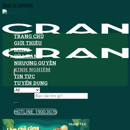
Skip to content
TRANG CHỦ
GIỚI THIỆU
MENU
CỬA HÀNG
NHƯỢNG QUYỀN
KINH NGHIỆM
TIN TỨC
TUYỂN DỤNG
Tìm kiếm:
HOTLINE: 1900.3076