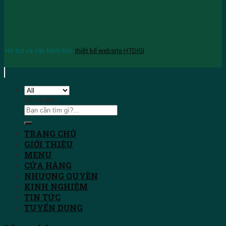
Hỗ trợ và vận hành bởi:
thiết kế website HTDIGI
Tìm kiếm:
TRANG CHỦ
GIỚI THIỆU
MENU
CỬA HÀNG
NHƯỢNG QUYỀN
KINH NGHIỆM
TIN TỨC
TUYỂN DỤNG