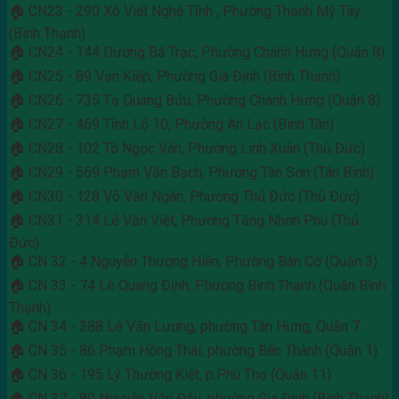
🏠 CN23 - 290 Xô Viết Nghệ Tĩnh , Phường Thạnh Mỹ Tây
(Bình Thạnh)
🏠 CN24 - 144 Dương Bá Trạc, Phường Chánh Hưng (Quận 8)
🏠 CN25 - 89 Vạn Kiếp, Phường Gia Định (Bình Thạnh)
🏠 CN26 - 735 Tạ Quang Bửu, Phường Chánh Hưng (Quận 8)
🏠 CN27 - 469 Tỉnh Lộ 10, Phường An Lạc (Bình Tân)
🏠 CN28 - 102 Tô Ngọc Vân, Phường Linh Xuân (Thủ Đức)
🏠 CN29 - 569 Phạm Văn Bạch, Phường Tân Sơn (Tân Bình)
🏠 CN30 - 128 Võ Văn Ngân, Phường Thủ Đức (Thủ Đức)
🏠 CN31 - 314 Lê Văn Việt, Phường Tăng Nhơn Phú (Thủ
Đức)
🏠 CN 32 - 4 Nguyễn Thượng Hiền, Phường Bàn Cờ (Quận 3)
🏠 CN 33 - 74 Lê Quang Định, Phường Bình Thạnh (Quận Bình
Thạnh)
🏠 CN 34 - 388 Lê Văn Lương, phường Tân Hưng, Quận 7
🏠 CN 35 - 86 Phạm Hồng Thái, phường Bến Thành (Quận 1)
🏠 CN 36 - 195 Lý Thường Kiệt, p.Phú Thọ (Quận 11)
🏠 CN 37 - 80 Nguyễn Văn Đậu, phường Gia Định (Bình Thạnh)