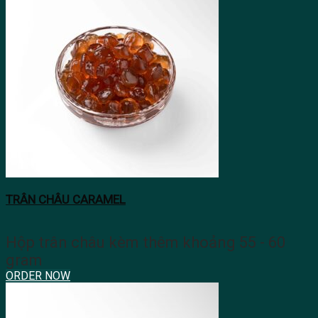
TRÂN CHÂU CARAMEL
Hộp trân châu kèm thêm khoảng 55 - 60
gram
ORDER NOW