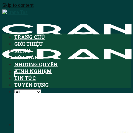
Skip to content
TRANG CHỦ
GIỚI THIỆU
MENU
CỬA HÀNG
NHƯỢNG QUYỀN
KINH NGHIỆM
TIN TỨC
TUYỂN DỤNG
Tìm kiếm:
HOTLINE: 1900.3076