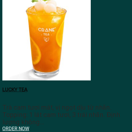
LUCKY TEA
Trà cam tươi mát, vị ngọt dịu từ nhãn.
Topping: 1 lát cam tươi, 3 trái nhãn. Định
lượng không…
ORDER NOW