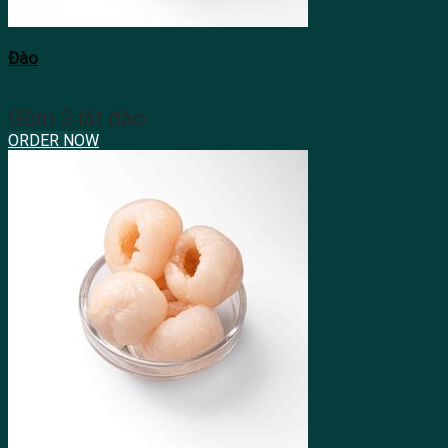
Đào
Gồm 3 lát đào
ORDER NOW