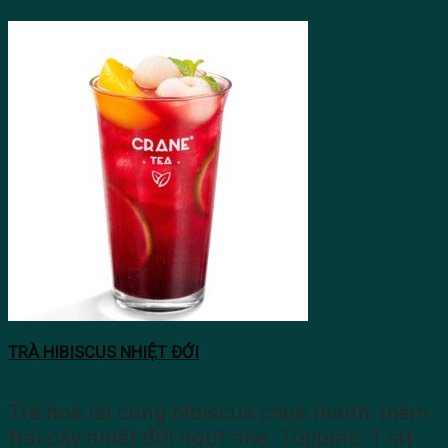
TRÀ HIBISCUS NHIỆT ĐỚI
Trà hoa lài cùng hibiscus chua thanh, thêm
trái cây nhiệt đới ngọt nhẹ. Topping: 1 lát