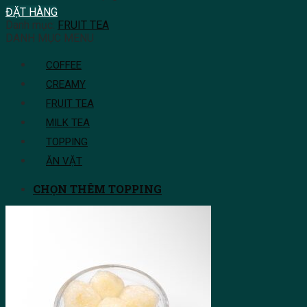
ĐẶT HÀNG
Danh mục:
FRUIT TEA
DANH MỤC MENU
COFFEE
CREAMY
FRUIT TEA
MILK TEA
TOPPING
ĂN VẶT
CHỌN THÊM TOPPING