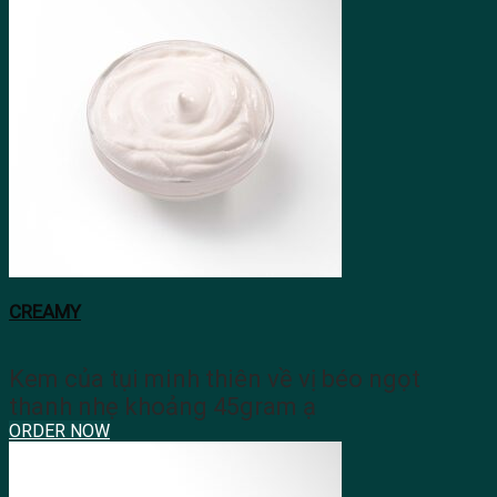
CREAMY
Kem của tụi minh thiên về vị béo ngọt
thanh nhẹ khoảng 45gram ạ
ORDER NOW