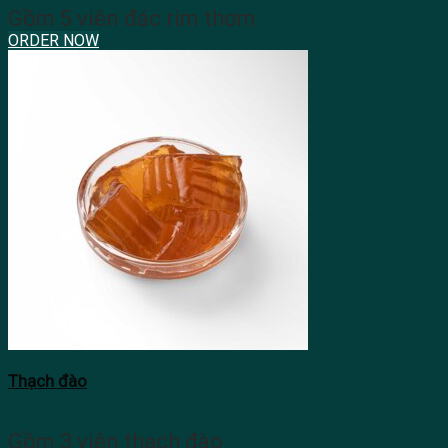
Gồm 5 viên đác rim thơm
ORDER NOW
Thạch đào
Gồm 3 viên thạch đào