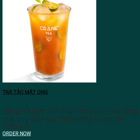
TRÀ TẮC MẬT ONG
Hồng trà đậm pha vị tắc chua nhẹ, hoà cùng
mật ong ngọt dịu. Định lượng không đá:
185ml. Ít…
ORDER NOW