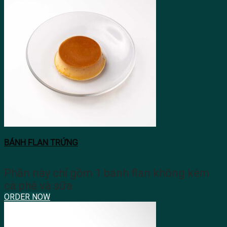
BÁNH FLAN TRỨNG
Phần này chỉ gồm 1 bánh flan không kèm
cà phê và sữa
ORDER NOW