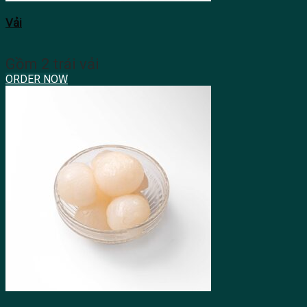
Vải
Gồm 2 trái vải
ORDER NOW