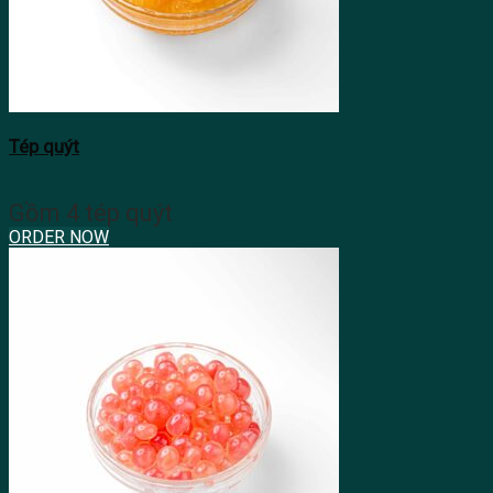
Tép quýt
Gồm 4 tép quýt
ORDER NOW