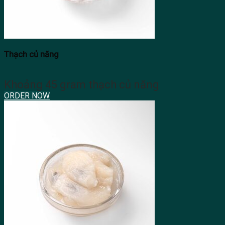
Thạch củ năng
Khoảng 45 gram thạch củ năng
ORDER NOW