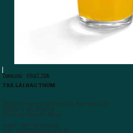
Trang chủ
/
FRUIT TEA
TRÀ LÀI ĐÁC THƠM
Trà hoa lài thơm dịu, thêm đác giòn, thơm ngọt thanh.
Topping: 5 viên đác thơm.
Định lượng không đá: 185ml.
Ít ngọt – Giảm 20% độ ngọt
Ít đá – Giảm 30% lượng nước đá