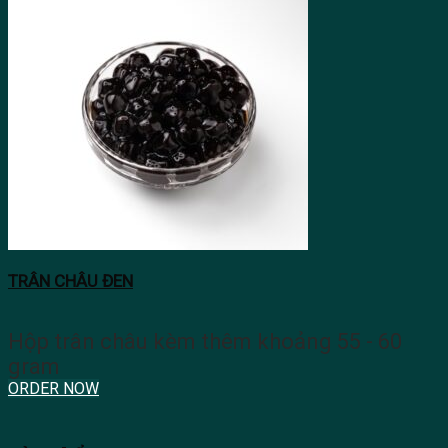
TRÂN CHÂU ĐEN
Hộp trân châu kèm thêm khoảng 55 - 60
gram
ORDER NOW