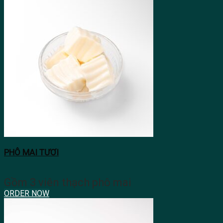
PHÔ MAI TƯƠI
Gồm 3 viên thạch phô mai
ORDER NOW