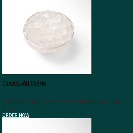
TRÂN CHÂU TRẮNG
Hộp trân châu kèm thêm khoảng 55 - 60
gram
ORDER NOW