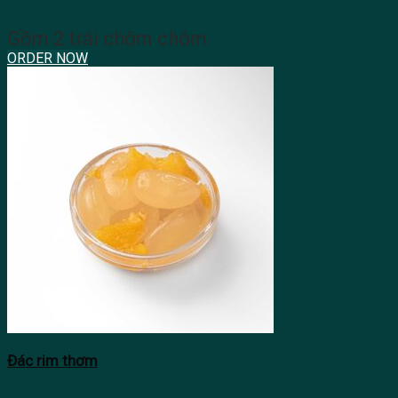
Gồm 2 trái chôm chôm
ORDER NOW
Đác rim thơm