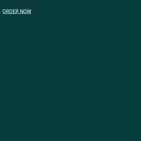
chanh, 1 lát…
ORDER NOW