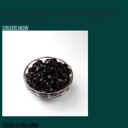
Phần này chỉ gồm 1 bánh flan không kèm
cà phê và sữa
ORDER NOW
TRÂN CHÂU ĐEN