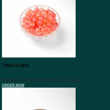
Thạch củ năng
Khoảng 45 gram thạch củ năng
ORDER NOW