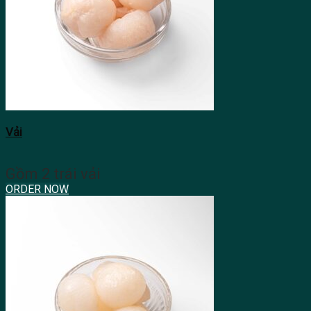
Vải
Gồm 2 trái vải
ORDER NOW