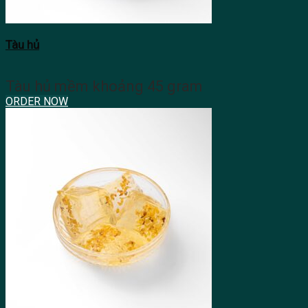
Tàu hủ
Tàu hủ mềm khoảng 45 gram
ORDER NOW