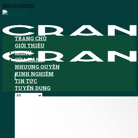
Skip to content
TRANG CHỦ
GIỚI THIỆU
MENU
CỬA HÀNG
NHƯỢNG QUYỀN
KINH NGHIỆM
TIN TỨC
TUYỂN DỤNG
Tìm kiếm:
HOTLINE: 1900.3076