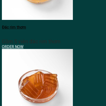
Đác rim thơm
Gồm 5 viên đác rim thơm
ORDER NOW