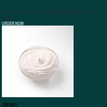
Hộp trân châu kèm thêm khoảng 55 - 60
gram
ORDER NOW
CREAMY