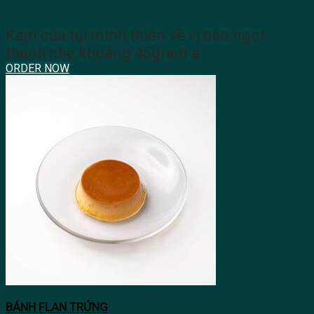
Kem của tụi minh thiên về vị béo ngọt
thanh nhẹ khoảng 45gram ạ
ORDER NOW
BÁNH FLAN TRỨNG