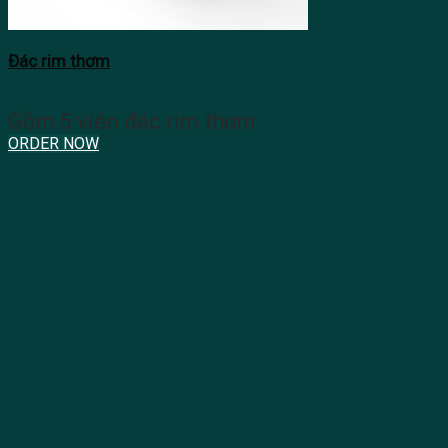
Đác rim thơm
Gồm 5 viên đác rim thơm
ORDER NOW