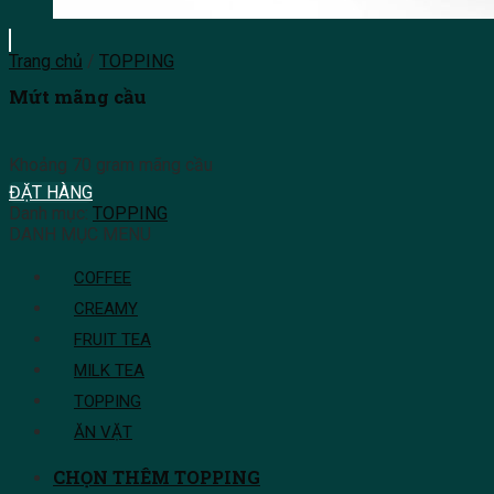
Trang chủ
/
TOPPING
Mứt mãng cầu
Khoảng 70 gram mãng cầu
ĐẶT HÀNG
Danh mục:
TOPPING
DANH MỤC MENU
COFFEE
CREAMY
FRUIT TEA
MILK TEA
TOPPING
ĂN VẶT
CHỌN THÊM TOPPING