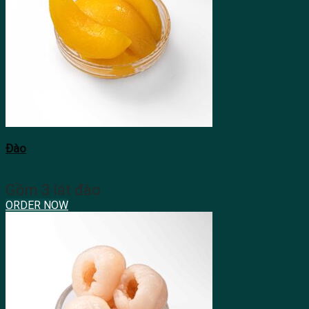
Đào
Gồm 3 lát đào
ORDER NOW