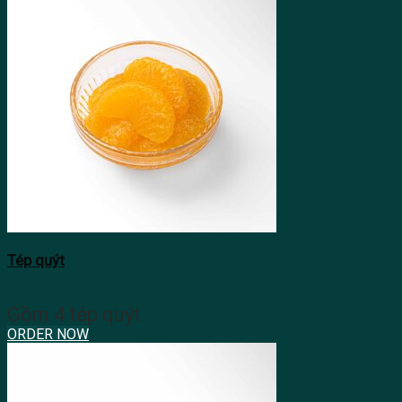
Tép quýt
Gồm 4 tép quýt
ORDER NOW