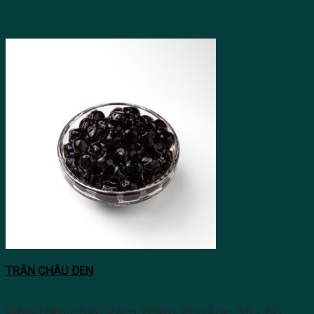
TRÂN CHÂU ĐEN
Hộp trân châu kèm thêm khoảng 55 - 60