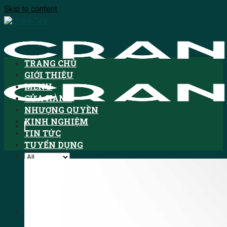
Skip to content
TRANG CHỦ
GIỚI THIỆU
MENU
CỬA HÀNG
NHƯỢNG QUYỀN
KINH NGHIỆM
TIN TỨC
TUYỂN DỤNG
Tìm kiếm:
HOTLINE: 1900.3076