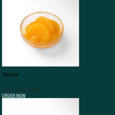
Tép quýt
Gồm 4 tép quýt
ORDER NOW