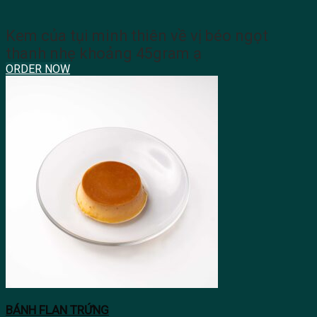
Kem của tụi minh thiên về vị béo ngọt
thanh nhẹ khoảng 45gram ạ
ORDER NOW
BÁNH FLAN TRỨNG