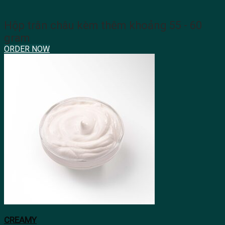
Hộp trân châu kèm thêm khoảng 55 - 60
gram
ORDER NOW
CREAMY