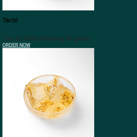
Tàu hủ
Tàu hủ mềm khoảng 45 gram
ORDER NOW