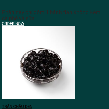
Phần này chỉ gồm 1 bánh flan không kèm
cà phê và sữa
ORDER NOW
TRÂN CHÂU ĐEN