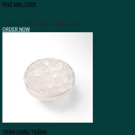
PHÔ MAI TƯƠI
Gồm 3 viên thạch phô mai
ORDER NOW
TRÂN CHÂU TRẮNG