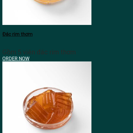
Đác rim thơm
Gồm 5 viên đác rim thơm
ORDER NOW