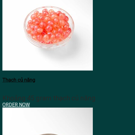
Thạch củ năng
Khoảng 45 gram thạch củ năng
ORDER NOW