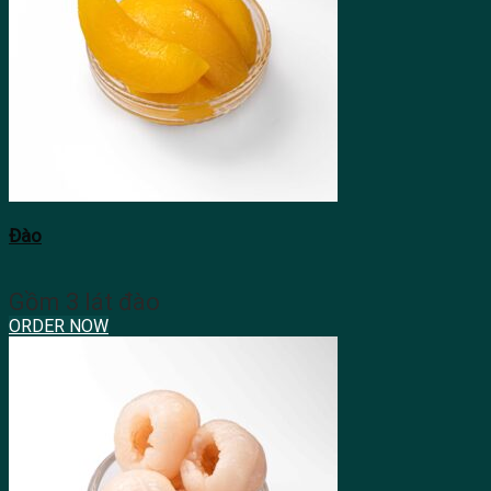
Đào
Gồm 3 lát đào
ORDER NOW