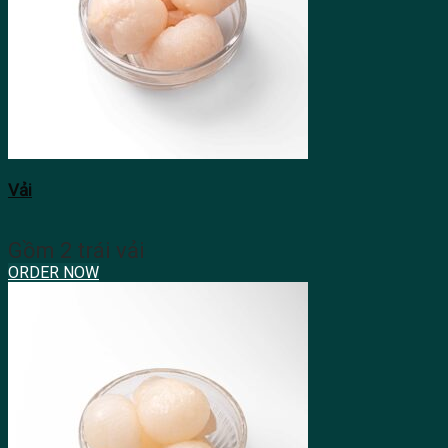
Vải
Gồm 2 trái vải
ORDER NOW