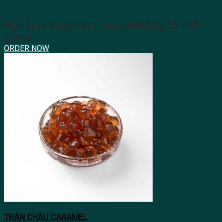
Hộp trân châu kèm thêm khoảng 55 - 60
gram
ORDER NOW
TRÂN CHÂU CARAMEL