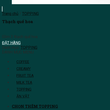
Trang chủ
/
TOPPING
Thạch quế hoa
Gồm 3 thạch quế hoa
ĐẶT HÀNG
Danh mục:
TOPPING
DANH MỤC MENU
COFFEE
CREAMY
FRUIT TEA
MILK TEA
TOPPING
ĂN VẶT
CHỌN THÊM TOPPING