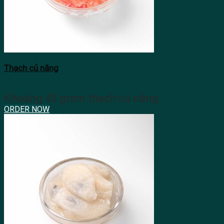
Thạch củ năng
Khoảng 45 gram thạch củ năng
ORDER NOW