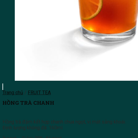
Trang chủ
/
FRUIT TEA
HỒNG TRÀ CHANH
Hồng trà đậm kết hợp chanh chua ngọt, vị mát sảng khoái.
Định lượng không đá: 160ml.