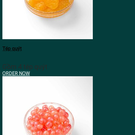
Tép quýt
Gồm 4 tép quýt
ORDER NOW