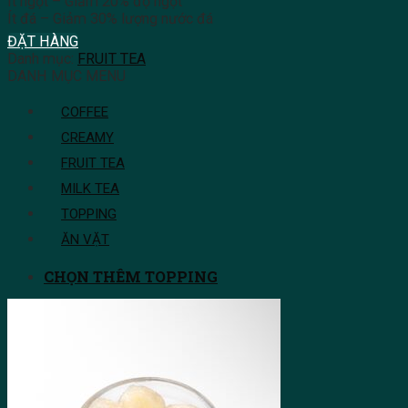
Ít ngọt – Giảm 20% độ ngọt
Ít đá – Giảm 30% lượng nước đá
ĐẶT HÀNG
Danh mục:
FRUIT TEA
DANH MỤC MENU
COFFEE
CREAMY
FRUIT TEA
MILK TEA
TOPPING
ĂN VẶT
CHỌN THÊM TOPPING