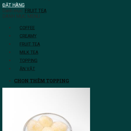
ĐẶT HÀNG
Danh mục:
FRUIT TEA
DANH MỤC MENU
COFFEE
CREAMY
FRUIT TEA
MILK TEA
TOPPING
ĂN VẶT
CHỌN THÊM TOPPING