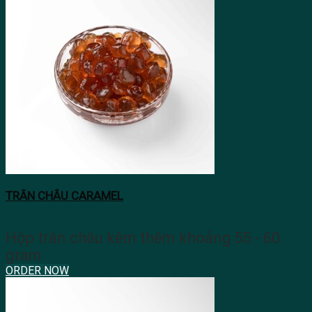
TRÂN CHÂU CARAMEL
Hộp trân châu kèm thêm khoảng 55 - 60
gram
ORDER NOW