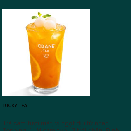
LUCKY TEA
Trà cam tươi mát, vị ngọt dịu từ nhãn.
Topping: 1 lát cam tươi, 3 trái nhãn. Định