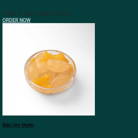
Gồm 2 trái chôm chôm
ORDER NOW
Đác rim thơm