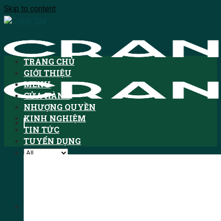
Skip to content
TRANG CHỦ
GIỚI THIỆU
MENU
CỬA HÀNG
NHƯỢNG QUYỀN
KINH NGHIỆM
TIN TỨC
TUYỂN DỤNG
Tìm kiếm:
HOTLINE: 1900.3076