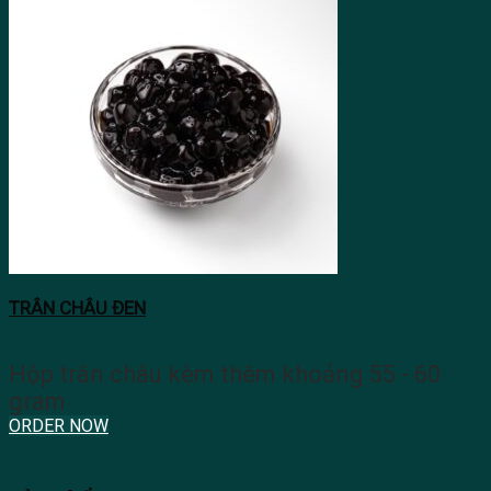
TRÂN CHÂU ĐEN
Hộp trân châu kèm thêm khoảng 55 - 60
gram
ORDER NOW