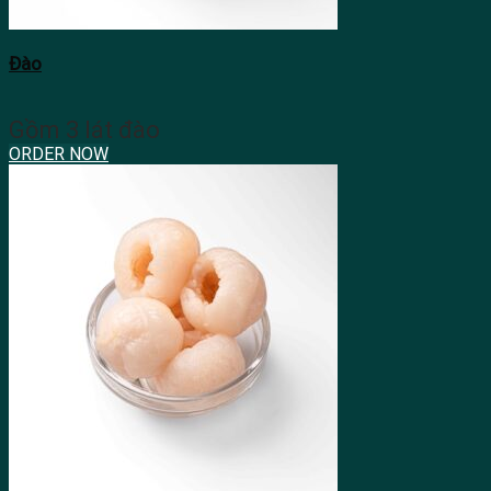
Đào
Gồm 3 lát đào
ORDER NOW