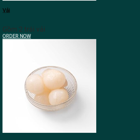
Vải
Gồm 2 trái vải
ORDER NOW