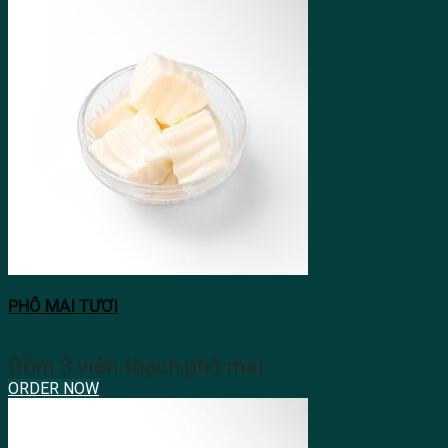
PHÔ MAI TƯƠI
Gồm 3 viên thạch phô mai
ORDER NOW