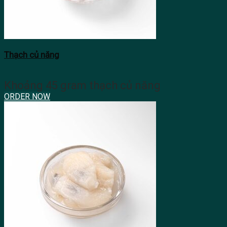
Thạch củ năng
Khoảng 45 gram thạch củ năng
ORDER NOW