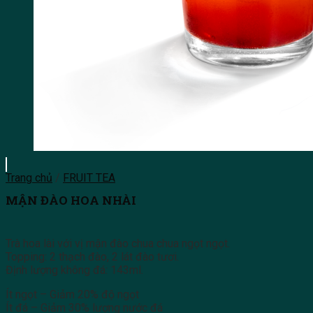
Trang chủ
/
FRUIT TEA
MẬN ĐÀO HOA NHÀI
Trà hoa lài với vị mận đào chua chua ngọt ngọt.
Topping: 2 thạch đào, 2 lát đào tươi.
Định lượng không đá: 143ml.
Ít ngọt – Giảm 20% độ ngọt
Ít đá – Giảm 30% lượng nước đá