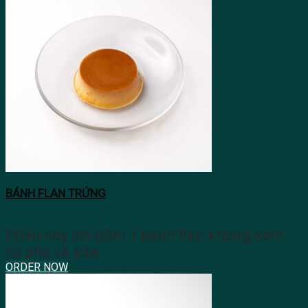
BÁNH FLAN TRỨNG
Phần này chỉ gồm 1 bánh flan không kèm
cà phê và sữa
ORDER NOW