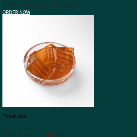
Gồm 5 viên đác rim thơm
ORDER NOW
Thạch đào
Gồm 3 viên thạch đào