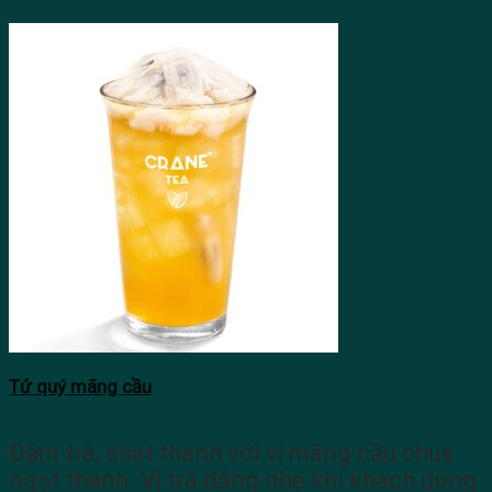
Tứ quý mãng cầu
Đậm trà, chát thanh với vị mãng cầu chua
ngọt thanh. Vị trà đắng nhẹ khi khách dùng