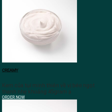
CREAMY
Kem của tụi minh thiên về vị béo ngọt
thanh nhẹ khoảng 45gram ạ
ORDER NOW