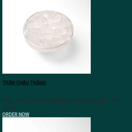
TRÂN CHÂU TRẮNG
Hộp trân châu kèm thêm khoảng 55 - 60
gram
ORDER NOW