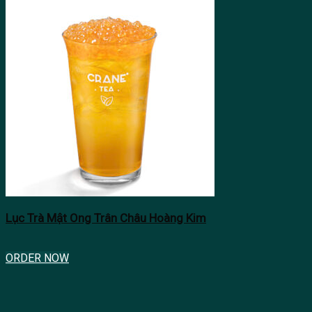
Lục Trà Mật Ong Trân Châu Hoàng Kim
ORDER NOW