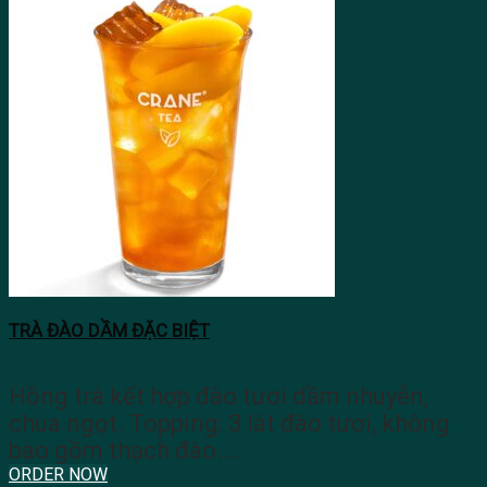
TRÀ ĐÀO DẦM ĐẶC BIỆT
Hồng trà kết hợp đào tươi dầm nhuyễn,
chua ngọt. Topping: 3 lát đào tươi, không
bao gồm thạch đào.…
ORDER NOW