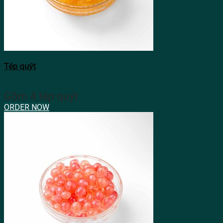
Tép quýt
Gồm 4 tép quýt
ORDER NOW