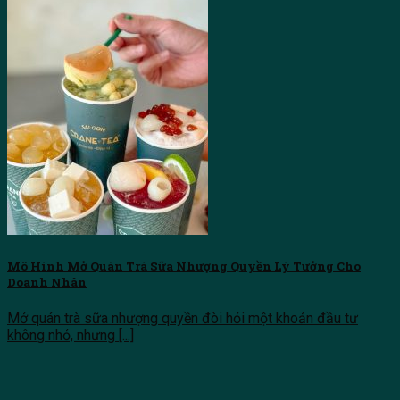
Mô Hình Mở Quán Trà Sữa Nhượng Quyền Lý Tưởng Cho
Doanh Nhân
Mở quán trà sữa nhượng quyền đòi hỏi một khoản đầu tư
không nhỏ, nhưng [...]