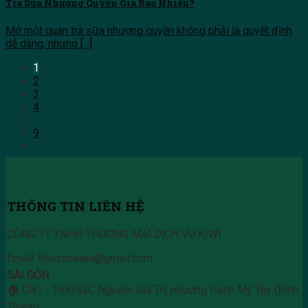
Trà Sữa Nhượng Quyền Giá Bao Nhiêu?
Mở một quán trà sữa nhượng quyền không phải là quyết định
dễ dàng, nhưng [...]
1
2
3
4
…
9
THÔNG TIN LIÊN HỆ
CÔNG TY TNHH THƯƠNG MẠI DỊCH VỤ KIWI
Email: thecranetea@gmail.com
SÀI GÒN
🏠 CN1 - 168/42C Nguyễn Gia Trí, phường Hạnh Mỹ Tây (Bình
Thạnh)