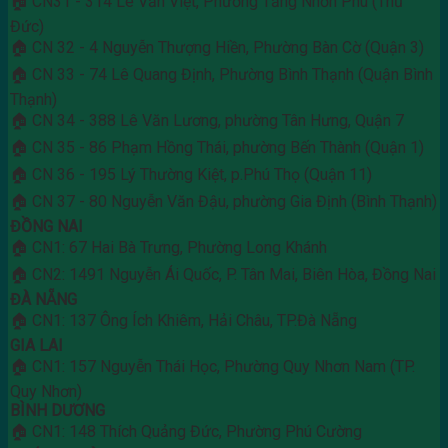
🏠 CN31 - 314 Lê Văn Việt, Phường Tăng Nhơn Phú (Thủ
Đức)
🏠 CN 32 - 4 Nguyễn Thượng Hiền, Phường Bàn Cờ (Quận 3)
🏠 CN 33 - 74 Lê Quang Định, Phường Bình Thạnh (Quận Bình
Thạnh)
🏠 CN 34 - 388 Lê Văn Lương, phường Tân Hưng, Quận 7
🏠 CN 35 - 86 Phạm Hồng Thái, phường Bến Thành (Quận 1)
🏠 CN 36 - 195 Lý Thường Kiệt, p.Phú Thọ (Quận 11)
🏠 CN 37 - 80 Nguyễn Văn Đậu, phường Gia Định (Bình Thạnh)
ĐỒNG NAI
🏠 CN1: 67 Hai Bà Trưng, Phường Long Khánh
🏠 CN2: 1491 Nguyễn Ái Quốc, P. Tân Mai, Biên Hòa, Đồng Nai
ĐÀ NẴNG
🏠 CN1: 137 Ông Ích Khiêm, Hải Châu, TP.Đà Nẵng
GIA LAI
🏠 CN1: 157 Nguyễn Thái Học, Phường Quy Nhơn Nam (TP.
Quy Nhơn)
BÌNH DƯƠNG
🏠 CN1: 148 Thích Quảng Đức, Phường Phú Cường