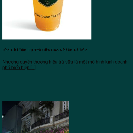
Chi Phí Đầu Tư Trà Sữa Bao Nhiêu Là Đủ?
Nhượng quyền thương hiệu trà sữa là một mô hình kinh doanh
phổ biến hiện [...]