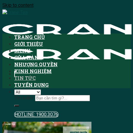
Skip to content
TRANG CHỦ
GIỚI THIỆU
MENU
CỬA HÀNG
NHƯỢNG QUYỀN
KINH NGHIỆM
TIN TỨC
TUYỂN DỤNG
Tìm kiếm:
HOTLINE: 1900.3076