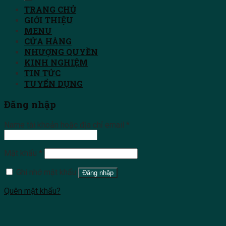
TRANG CHỦ
GIỚI THIỆU
MENU
CỬA HÀNG
NHƯỢNG QUYỀN
KINH NGHIỆM
TIN TỨC
TUYỂN DỤNG
Đăng nhập
Name tài khoản hoặc địa chỉ email
*
Mật khẩu
*
Ghi nhớ mật khẩu
Đăng nhập
Quên mật khẩu?