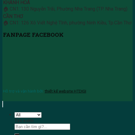
KHÁNH HOÀ
🏠 CN1: 130 Nguyễn Trãi, Phường Nha Trang (TP. Nha Trang)
CẦN THƠ
🏠 CN1: 126 Xô Viết Nghệ Tĩnh, phường Ninh Kiều, Tp.Cần Thơ
FANPAGE FACEBOOK
Hỗ trợ và vận hành bởi:
thiết kế website HTDIGI
Tìm kiếm: