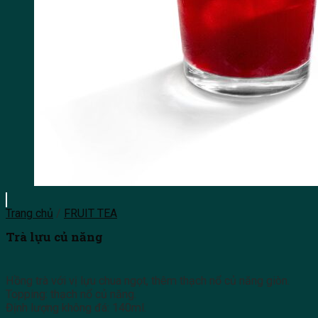
Trang chủ
/
FRUIT TEA
Trà lựu củ năng
Hồng trà với vị lựu chua ngọt, thêm thạch nổ củ năng giòn.
Topping: thạch nổ củ năng.
Định lượng không đá: 140ml.