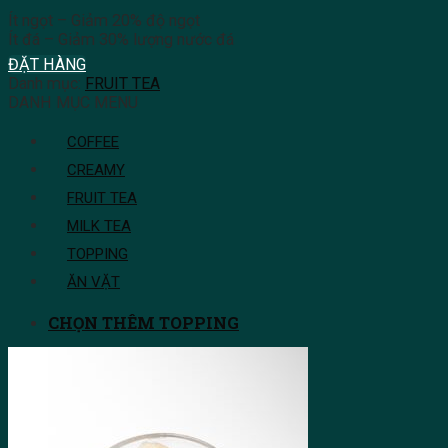
Ít ngọt – Giảm 20% độ ngọt
Ít đá – Giảm 30% lượng nước đá
ĐẶT HÀNG
Danh mục:
FRUIT TEA
DANH MỤC MENU
COFFEE
CREAMY
FRUIT TEA
MILK TEA
TOPPING
ĂN VẶT
CHỌN THÊM TOPPING