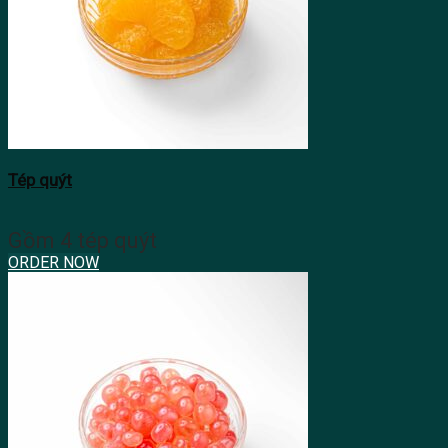
Tép quýt
Gồm 4 tép quýt
ORDER NOW