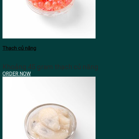
Thạch củ năng
Khoảng 45 gram thạch củ năng
ORDER NOW