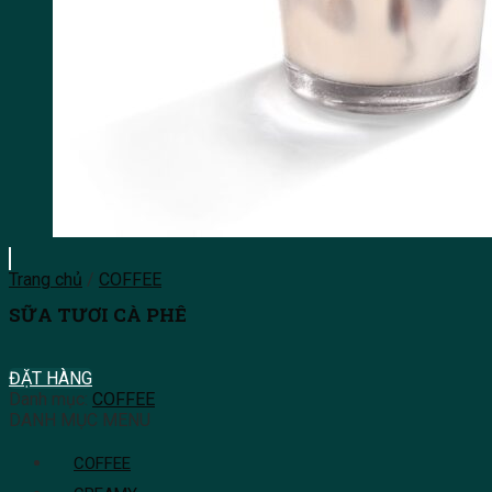
Trang chủ
/
COFFEE
SỮA TƯƠI CÀ PHÊ
ĐẶT HÀNG
Danh mục:
COFFEE
DANH MỤC MENU
COFFEE