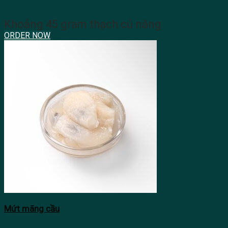
Khoảng 45 gram thạch củ năng
ORDER NOW
Mứt mãng cầu