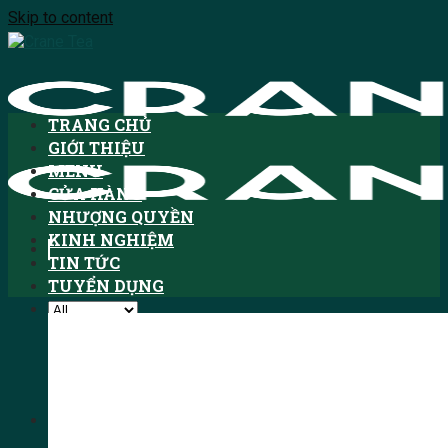
Skip to content
TRANG CHỦ
GIỚI THIỆU
MENU
CỬA HÀNG
NHƯỢNG QUYỀN
KINH NGHIỆM
TIN TỨC
TUYỂN DỤNG
Tìm kiếm:
HOTLINE: 1900.3076