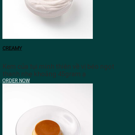
CREAMY
Kem của tụi minh thiên về vị béo ngọt
thanh nhẹ khoảng 45gram ạ
ORDER NOW