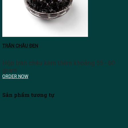
TRÂN CHÂU ĐEN
Hộp trân châu kèm thêm khoảng 55 - 60
gram
ORDER NOW
Sản phẩm tương tự