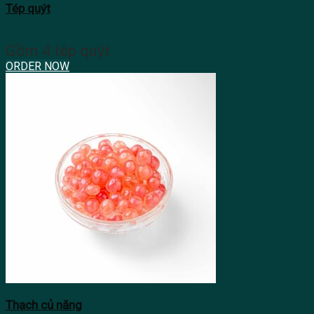
Tép quýt
Gồm 4 tép quýt
ORDER NOW
Thạch củ năng