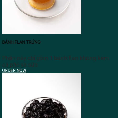
BÁNH FLAN TRỨNG
Phần này chỉ gồm 1 bánh flan không kèm
cà phê và sữa
ORDER NOW