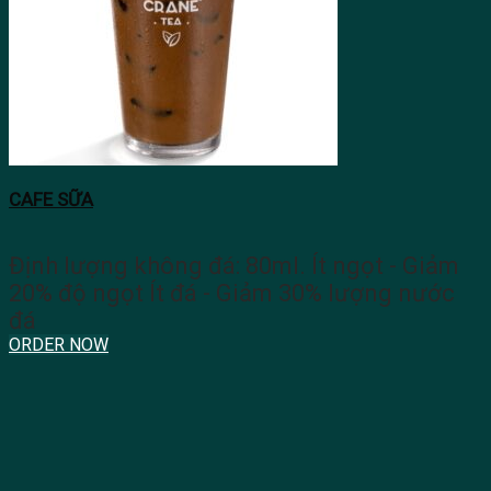
CAFE SỮA
Định lượng không đá: 80ml. Ít ngọt - Giảm
20% độ ngọt Ít đá - Giảm 30% lượng nước
đá
ORDER NOW