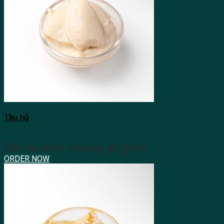
Tàu hủ
Tàu hủ mềm khoảng 45 gram
ORDER NOW