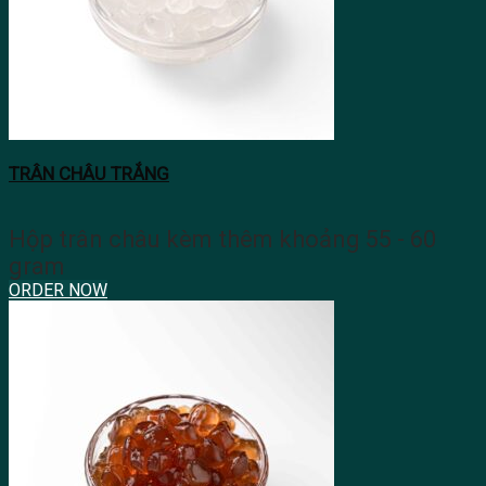
TRÂN CHÂU TRẮNG
Hộp trân châu kèm thêm khoảng 55 - 60
gram
ORDER NOW