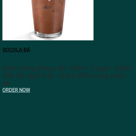
SOCOLA ĐÁ
Định lượng không đá: 150ml. Ít ngọt - Giảm
20% độ ngọt Ít đá - Giảm 30% lượng nước
đá
ORDER NOW