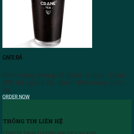
CAFE ĐÁ
Định lượng không đá: 65ml. Ít ngọt - Giảm
20% độ ngọt Ít đá - Giảm 30% lượng nước
đá
ORDER NOW
THÔNG TIN LIÊN HỆ
CÔNG TY TNHH THƯƠNG MẠI DỊCH VỤ KIWI