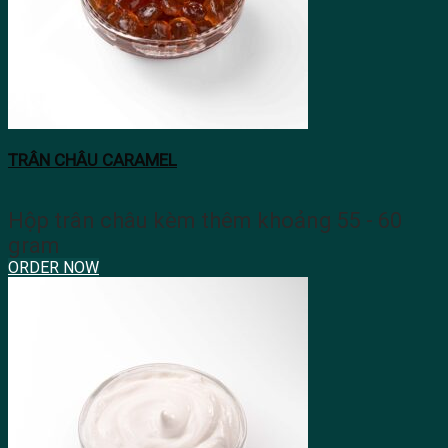
TRÂN CHÂU CARAMEL
Hộp trân châu kèm thêm khoảng 55 - 60
gram
ORDER NOW