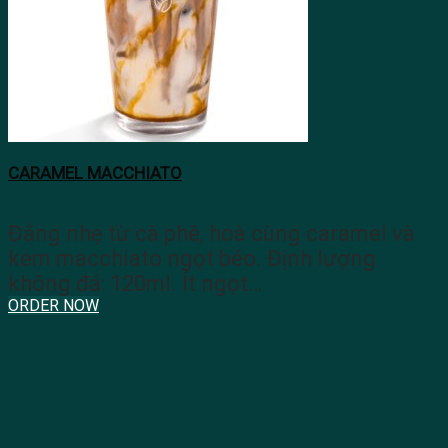
CARAMEL MACCHIATO
Đắng nhẹ từ cà phê, hoà cùng caramel và
kem macchiato ngọt béo. Định lượng
không đá: 120ml. Ít ngọt…
ORDER NOW