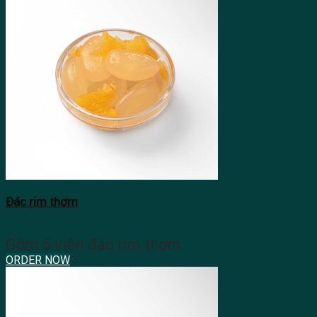
Đác rim thơm
Gồm 5 viên đác rim thơm
ORDER NOW