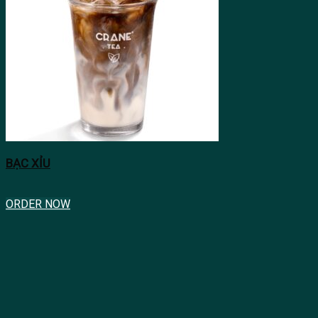
BẠC XỈU
ORDER NOW