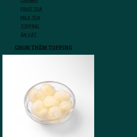
CREAMY
FRUIT TEA
MILK TEA
TOPPING
ĂN VẶT
CHỌN THÊM TOPPING