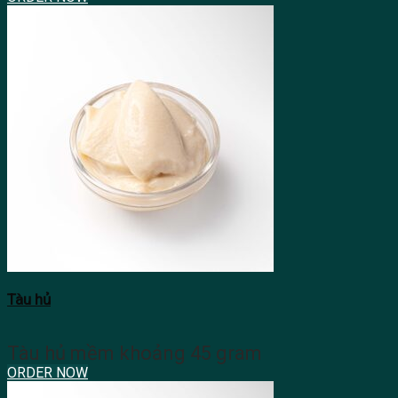
Tàu hủ
Tàu hủ mềm khoảng 45 gram
ORDER NOW