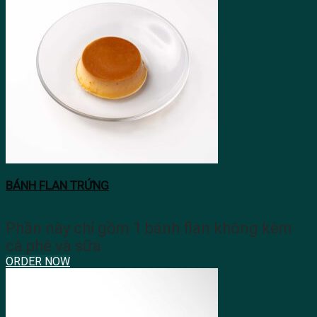
BÁNH FLAN TRỨNG
Phần này chỉ gồm 1 bánh flan không kèm
cà phê và sữa
ORDER NOW