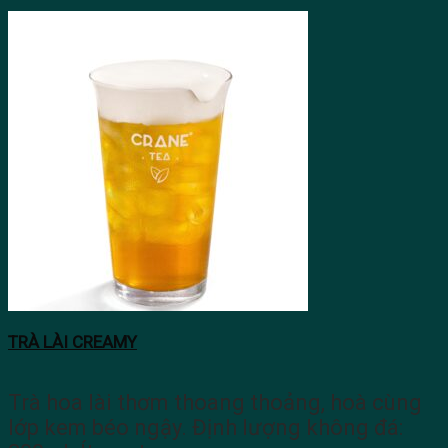
TRÀ LÀI CREAMY
Trà hoa lài thơm thoang thoảng, hoà cùng
lớp kem béo ngậy. Định lượng không đá: