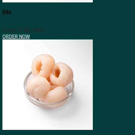
Đào
Gồm 3 lát đào
ORDER NOW