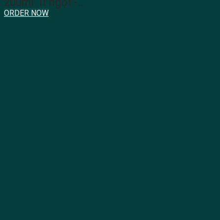
200ml. Ít ngọt -…
ORDER NOW