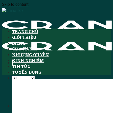
Skip to content
TRANG CHỦ
GIỚI THIỆU
MENU
CỬA HÀNG
NHƯỢNG QUYỀN
KINH NGHIỆM
TIN TỨC
TUYỂN DỤNG
Tìm kiếm:
HOTLINE: 1900.3076