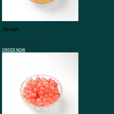
Tép quýt
Gồm 4 tép quýt
ORDER NOW