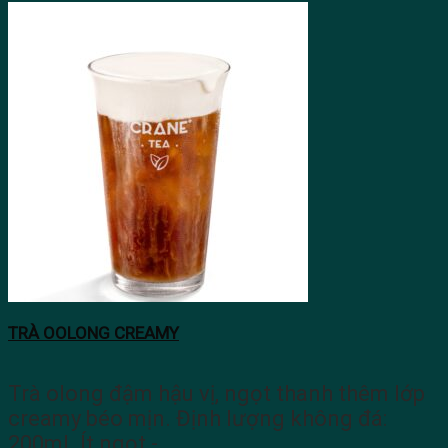
TRÀ OOLONG CREAMY
Trà olong đậm hậu vị, ngọt thanh thêm lớp
creamy béo mịn. Định lượng không đá:
200ml. Ít ngọt -…