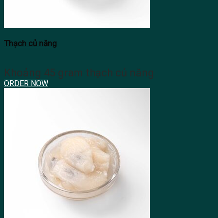
Thạch củ năng
Khoảng 45 gram thạch củ năng
ORDER NOW