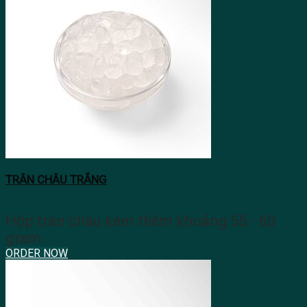
TRÂN CHÂU TRẮNG
Hộp trân châu kèm thêm khoảng 55 - 60
gram
ORDER NOW