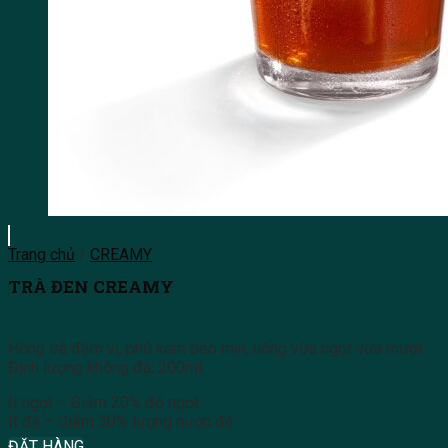
Trang chủ
/
CREAMY
TRÀ ĐEN CREAMY
Hồng trà đậm vị, phủ kem béo mịn, uống vừa ngọt vừa mượt.
Định lượng không đá: 200ml.
Ít ngọt – Giảm 20% độ ngọt
Ít đá – Giảm 30% lượng nước đá
ĐẶT HÀNG