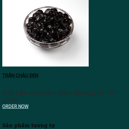
TRÂN CHÂU ĐEN
Hộp trân châu kèm thêm khoảng 55 - 60
gram
ORDER NOW
Sản phẩm tương tự