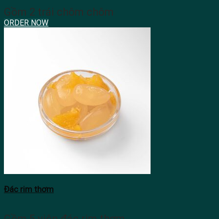
Gồm 2 trái chôm chôm
ORDER NOW
Đác rim thơm
Gồm 5 viên đác rim thơm