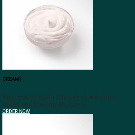
CREAMY
Kem của tụi minh thiên về vị béo ngọt
thanh nhẹ khoảng 45gram ạ
ORDER NOW