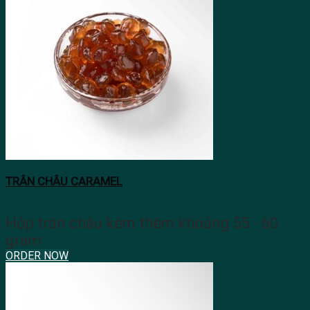
TRÂN CHÂU CARAMEL
Hộp trân châu kèm thêm khoảng 55 - 60
gram
ORDER NOW