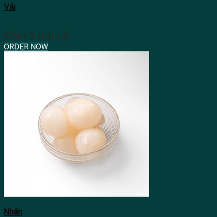
Vải
Gồm 2 trái vải
ORDER NOW
Nhãn