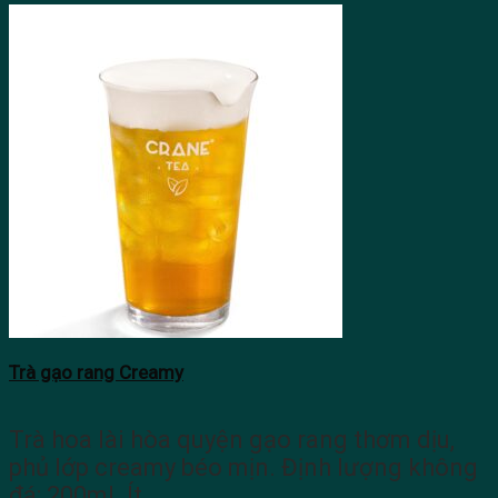
Trà gạo rang Creamy
Trà hoa lài hòa quyện gạo rang thơm dịu,
phủ lớp creamy béo mịn. Định lượng không
đá: 200ml. Ít…