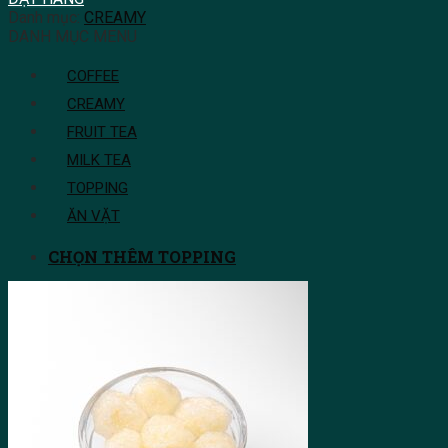
Danh mục:
CREAMY
DANH MỤC MENU
COFFEE
CREAMY
FRUIT TEA
MILK TEA
TOPPING
ĂN VẶT
CHỌN THÊM TOPPING