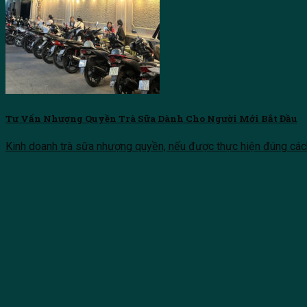
Tư Vấn Nhượng Quyền Trà Sữa Dành Cho Người Mới Bắt Đầu
Kinh doanh trà sữa nhượng quyền, nếu được thực hiện đúng cách,