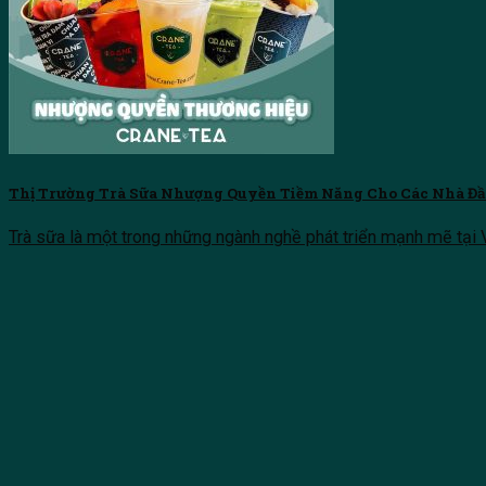
Thị Trường Trà Sữa Nhượng Quyền Tiềm Năng Cho Các Nhà Đầ
Trà sữa là một trong những ngành nghề phát triển mạnh mẽ tại Vi