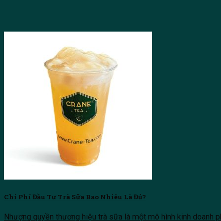
Chi Phí Đầu Tư Trà Sữa Bao Nhiêu Là Đủ?
Nhượng quyền thương hiệu trà sữa là một mô hình kinh doanh phổ 