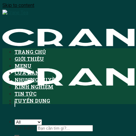
Skip to content
TRANG CHỦ
GIỚI THIỆU
MENU
CỬA HÀNG
NHƯỢNG QUYỀN
KINH NGHIỆM
TIN TỨC
TUYỂN DỤNG
Tìm kiếm: