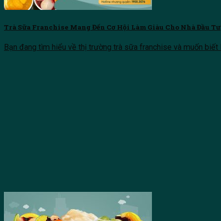
Trà Sữa Franchise Mang Đến Cơ Hội Làm Giàu Cho Nhà Đầu Tư
Bạn đang tìm hiểu về thị trường trà sữa franchise và muốn biết li