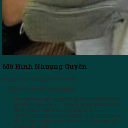
Mô Hình Nhượng Quyền
Các Mô Hình Nhượng Quyền Phổ Biến:
– Mô Hình Take-away (Mua Mang Đi):
Đặc điểm: Mô hình này tập trung vào việc bán trà sữa
cho khách hàng mang đi, thường có diện tích quán nhỏ,
chi phí đầu tư thấp hơn, và dễ dàng quản lý.
Ưu điểm: Phù hợp với các địa điểm có diện tích hạn chế,
chi phí đầu tư thấp, và có thể phục vụ được nhiều đối
tượng khách hàng.