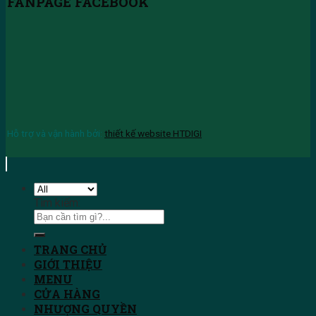
FANPAGE FACEBOOK
Hỗ trợ và vận hành bởi:
thiết kế website HTDIGI
Tìm kiếm:
TRANG CHỦ
GIỚI THIỆU
MENU
CỬA HÀNG
NHƯỢNG QUYỀN