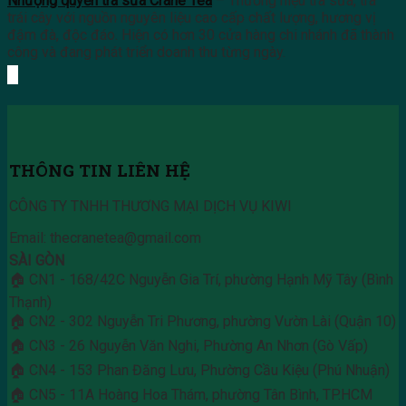
Nhượng quyền trà sữa Crane Tea
– Thương hiệu trà sữa, trà
trái cây với nguồn nguyên liệu cao cấp chất lượng, hương vị
đậm đà, độc đáo. Hiện có hơn 30 cửa hàng chi nhánh đã thành
công và đang phát triển doanh thu từng ngày.
THÔNG TIN LIÊN HỆ
CÔNG TY TNHH THƯƠNG MẠI DỊCH VỤ KIWI
Email: thecranetea@gmail.com
SÀI GÒN
🏠 CN1 - 168/42C Nguyễn Gia Trí, phường Hạnh Mỹ Tây (Bình
Thạnh)
🏠 CN2 - 302 Nguyễn Tri Phương, phường Vườn Lài (Quận 10)
🏠 CN3 - 26 Nguyễn Văn Nghi, Phường An Nhơn (Gò Vấp)
🏠 CN4 - 153 Phan Đăng Lưu, Phường Cầu Kiệu (Phú Nhuận)
🏠 CN5 - 11A Hoàng Hoa Thám, phường Tân Bình, TP.HCM