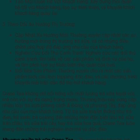
Tạo Mối Quan Hệ Với Khách Hàng: Xây dựng mối quan
hệ tốt với khách hàng, tạo sự thân thiện, và khuyến khích
khách hàng quay lại.
5. Theo Dõi Xu Hướng Thị Trường:
Cập Nhật Xu Hướng Mới: Thường xuyên cập nhật các xu
hướng mới trong thị trường trà sữa, và có những điều
chỉnh phù hợp để đáp ứng nhu cầu của khách hàng.
Nghiên Cứu Đối Thủ Cạnh Tranh: Nghiên cứu các đối thủ
cạnh tranh, tìm hiểu về các sản phẩm và dịch vụ của họ,
và tìm cách tạo sự khác biệt cho quán của bạn.
Đổi Mới Sản Phẩm: Thường xuyên cho ra mắt các sản
phẩm mới, các loại topping độc đáo, và các chương trình
khuyến mãi hấp dẫn để thu hút khách hàng.
Crane Tea không chỉ nổi tiếng với chất lượng trà sữa tuyệt vời,
mà còn với sự đa dạng trong menu. Thương hiệu này cung cấp
nhiều loại trà sữa phong cách Á Đông và phương Tây, đáp ứng
nhu cầu của mọi khách hàng. Từ trà sữa truyền thống như trà
đen, trà xanh, trà oolong đến những món đặc biệt như trà sữa
trân châu, trà sữa trái cây, hay trà sữa hoa quả, Crane Tea luôn
mang đến những trải nghiệm mới mẻ và độc đáo.