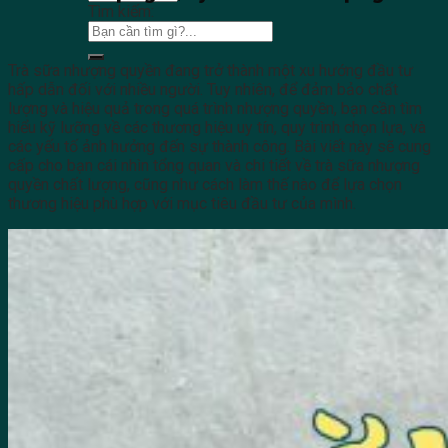
Tìm kiếm:
Trà sữa nhượng quyền đang trở thành một xu hướng đầu tư
hấp dẫn đối với nhiều người. Tuy nhiên, để đảm bảo chất
lượng và hiệu quả trong quá trình nhượng quyền, bạn cần tìm
hiểu kỹ lưỡng về các thương hiệu uy tín, quy trình chọn lựa, và
các yếu tố ảnh hưởng đến sự thành công. Bài viết này sẽ cung
cấp cho bạn cái nhìn tổng quan và chi tiết về trà sữa nhượng
quyền chất lượng, cũng như cách làm thế nào để lựa chọn
thương hiệu phù hợp với mục tiêu đầu tư của mình.