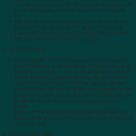
chế cần có các bước cụ thể về lượng trà, sữa, đường, đá,
và các loại topping, cũng như thời gian ủ trà, thời gian
lắc.
Đào tạo: Nhân viên pha chế phải được đào tạo bài bản,
có kiến thức về các loại trà sữa và quy trình pha chế.
Kiểm soát: Quá trình pha chế phải được kiểm soát chặt
chẽ, đảm bảo vệ sinh an toàn thực phẩm.
3. Hệ Thống Quản Lý:
Chuyên nghiệp: Trà sữa nhượng quyền chất lượng phải
có hệ thống quản lý chuyên nghiệp, từ quản lý kho, quản
lý nhân sự, đến quản lý chất lượng sản phẩm và dịch vụ.
Hỗ trợ: Bên nhượng quyền phải cung cấp sự hỗ trợ đầy
đủ và thường xuyên cho các đối tác, giúp họ vận hành
quán một cách hiệu quả. Ví dụ: Bên nhượng quyền có thể
cung cấp các phần mềm quản lý, hỗ trợ về marketing, và
tư vấn về các vấn đề phát sinh trong quá trình kinh
doanh.
Minh bạch: Hệ thống quản lý phải minh bạch, giúp các
đối tác dễ dàng theo dõi tình hình kinh doanh và các hoạt
động của quán.
4. Phản Hồi Khách Hàng: