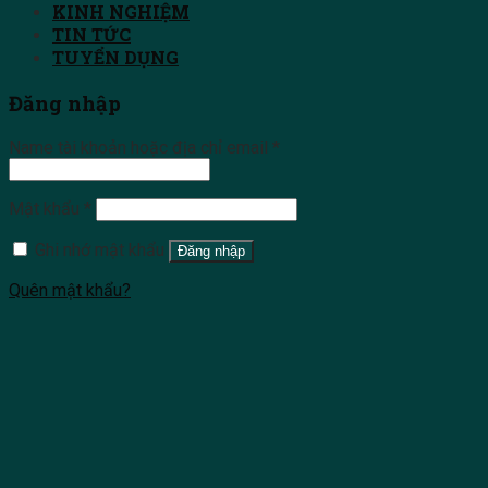
KINH NGHIỆM
TIN TỨC
TUYỂN DỤNG
Đăng nhập
Name tài khoản hoặc địa chỉ email
*
Mật khẩu
*
Ghi nhớ mật khẩu
Đăng nhập
Quên mật khẩu?