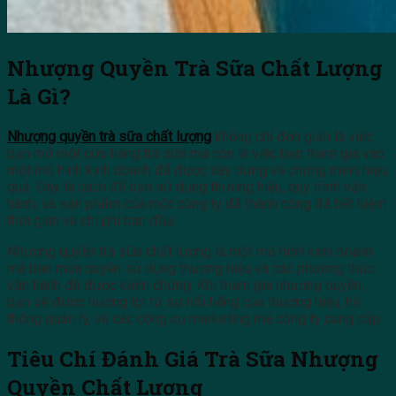
Nhượng Quyền Trà Sữa Chất Lượng
Là Gì?
Nhượng quyền trà sữa chất lượng
không chỉ đơn giản là việc
bạn mở một cửa hàng trà sữa mà còn là việc bạn tham gia vào
một mô hình kinh doanh đã được xây dựng và chứng minh hiệu
quả. Đây là cách để bạn sử dụng thương hiệu, quy trình vận
hành, và sản phẩm của một công ty đã thành công để tiết kiệm
thời gian và chi phí ban đầu.
Nhượng quyền trà sữa chất lượng là một mô hình kinh doanh
mà bạn mua quyền sử dụng thương hiệu và các phương thức
vận hành đã được kiểm chứng. Khi tham gia nhượng quyền,
bạn sẽ được hưởng lợi từ sự nổi tiếng của thương hiệu, hệ
thống quản lý, và các công cụ marketing mà công ty cung cấp.
Tiêu Chí Đánh Giá Trà Sữa Nhượng
Quyền Chất Lượng