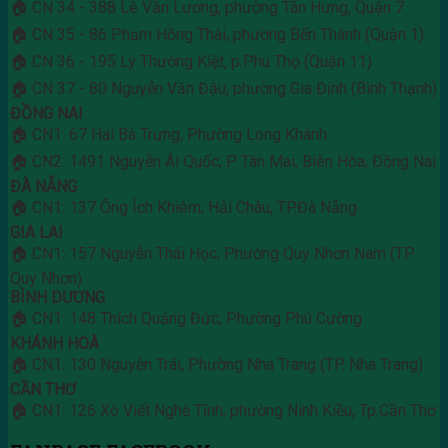
🏠 CN 34 - 388 Lê Văn Lương, phường Tân Hưng, Quận 7
🏠 CN 35 - 86 Phạm Hồng Thái, phường Bến Thành (Quận 1)
🏠 CN 36 - 195 Lý Thường Kiệt, p.Phú Thọ (Quận 11)
🏠 CN 37 - 80 Nguyễn Văn Đậu, phường Gia Định (Bình Thạnh)
ĐỒNG NAI
🏠 CN1: 67 Hai Bà Trưng, Phường Long Khánh
🏠 CN2: 1491 Nguyễn Ái Quốc, P. Tân Mai, Biên Hòa, Đồng Nai
ĐÀ NẴNG
🏠 CN1: 137 Ông Ích Khiêm, Hải Châu, TP.Đà Nẵng
GIA LAI
🏠 CN1: 157 Nguyễn Thái Học, Phường Quy Nhơn Nam (TP.
Quy Nhơn)
BÌNH DƯƠNG
🏠 CN1: 148 Thích Quảng Đức, Phường Phú Cường
KHÁNH HOÀ
🏠 CN1: 130 Nguyễn Trãi, Phường Nha Trang (TP. Nha Trang)
CẦN THƠ
🏠 CN1: 126 Xô Viết Nghệ Tĩnh, phường Ninh Kiều, Tp.Cần Thơ