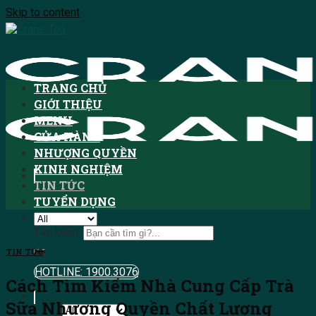
Skip to content
TRANG CHỦ
GIỚI THIỆU
MENU
CỬA HÀNG
NHƯỢNG QUYỀN
KINH NGHIỆM
TIN TỨC
TUYỂN DỤNG
Tìm kiếm:
TIN TỨC
HOTLINE: 1900.3076
Cách Tìm Kiếm Nhà Cung Cấp Trà
Sữa Nhượng Quyền Chất Lượng