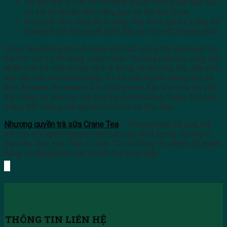
Chi phí hợp lý: Chi phí nhượng quyền không nên quá cao
so với lợi nhuận tiềm năng bạn có thể đạt được.
Đánh giá tiềm năng thị trường: Hãy đánh giá kỹ lưỡng thị
trường trước khi quyết định đầu tư vào một thương hiệu.
Crane Tea không chỉ nổi tiếng với chất lượng trà sữa tuyệt vời,
mà còn với sự đa dạng trong menu. Thương hiệu này cung cấp
nhiều loại trà sữa phong cách Á Đông và phương Tây, đáp ứng
nhu cầu của mọi khách hàng. Từ trà sữa truyền thống như trà
đen, trà xanh, trà oolong đến những món đặc biệt như trà sữa
trân châu, trà sữa trái cây, hay trà sữa hoa quả, Crane Tea luôn
mang đến những trải nghiệm mới mẻ và độc đáo.
Nhượng quyền trà sữa Crane Tea
– Thương hiệu trà sữa, trà
trái cây với nguồn nguyên liệu cao cấp chất lượng, hương vị
đậm đà, độc đáo. Hiện có hơn 15 cửa hàng chi nhánh đã thành
công và đang phát triển doanh thu từng ngày.
THÔNG TIN LIÊN HỆ