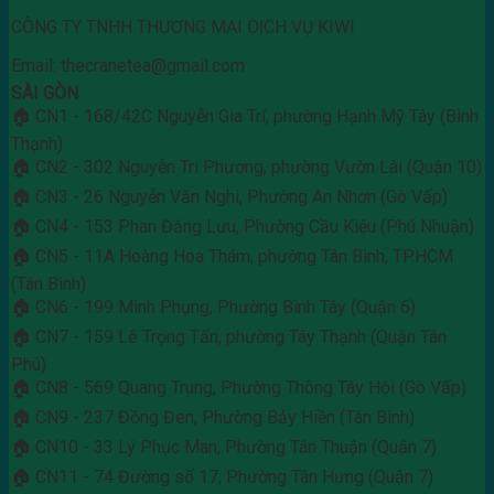
CÔNG TY TNHH THƯƠNG MẠI DỊCH VỤ KIWI
Email: thecranetea@gmail.com
SÀI GÒN
🏠 CN1 - 168/42C Nguyễn Gia Trí, phường Hạnh Mỹ Tây (Bình
Thạnh)
🏠 CN2 - 302 Nguyễn Tri Phương, phường Vườn Lài (Quận 10)
🏠 CN3 - 26 Nguyễn Văn Nghi, Phường An Nhơn (Gò Vấp)
🏠 CN4 - 153 Phan Đăng Lưu, Phường Cầu Kiệu (Phú Nhuận)
🏠 CN5 - 11A Hoàng Hoa Thám, phường Tân Bình, TP.HCM
(Tân Bình)
🏠 CN6 - 199 Minh Phụng, Phường Bình Tây (Quận 6)
🏠 CN7 - 159 Lê Trọng Tấn, phường Tây Thạnh (Quận Tân
Phú)
🏠 CN8 - 569 Quang Trung, Phường Thông Tây Hội (Gò Vấp)
🏠 CN9 - 237 Đồng Đen, Phường Bảy Hiền (Tân Bình)
🏠 CN10 - 33 Lý Phục Man, Phường Tân Thuận (Quận 7)
🏠 CN11 - 74 Đường số 17, Phường Tân Hưng (Quận 7)