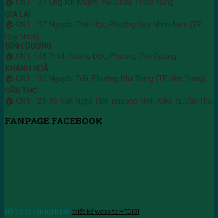
🏠 CN1: 137 Ông Ích Khiêm, Hải Châu, TP.Đà Nẵng
GIA LAI
🏠 CN1: 157 Nguyễn Thái Học, Phường Quy Nhơn Nam (TP.
Quy Nhơn)
BÌNH DƯƠNG
🏠 CN1: 148 Thích Quảng Đức, Phường Phú Cường
KHÁNH HOÀ
🏠 CN1: 130 Nguyễn Trãi, Phường Nha Trang (TP. Nha Trang)
CẦN THƠ
🏠 CN1: 126 Xô Viết Nghệ Tĩnh, phường Ninh Kiều, Tp.Cần Thơ
FANPAGE FACEBOOK
Hỗ trợ và vận hành bởi:
thiết kế website HTDIGI