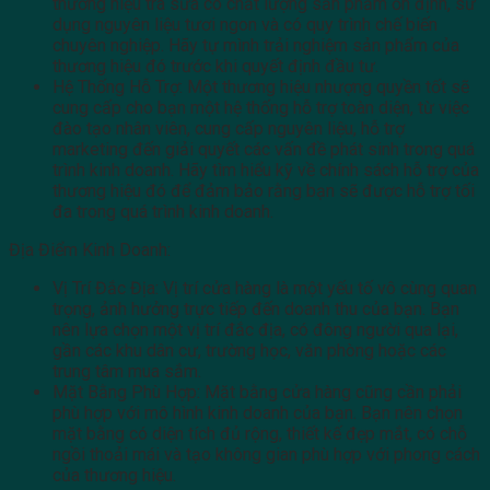
thương hiệu trà sữa có chất lượng sản phẩm ổn định, sử
dụng nguyên liệu tươi ngon và có quy trình chế biến
chuyên nghiệp. Hãy tự mình trải nghiệm sản phẩm của
thương hiệu đó trước khi quyết định đầu tư.
Hệ Thống Hỗ Trợ: Một thương hiệu nhượng quyền tốt sẽ
cung cấp cho bạn một hệ thống hỗ trợ toàn diện, từ việc
đào tạo nhân viên, cung cấp nguyên liệu, hỗ trợ
marketing đến giải quyết các vấn đề phát sinh trong quá
trình kinh doanh. Hãy tìm hiểu kỹ về chính sách hỗ trợ của
thương hiệu đó để đảm bảo rằng bạn sẽ được hỗ trợ tối
đa trong quá trình kinh doanh.
Địa Điểm Kinh Doanh:
Vị Trí Đắc Địa: Vị trí cửa hàng là một yếu tố vô cùng quan
trọng, ảnh hưởng trực tiếp đến doanh thu của bạn. Bạn
nên lựa chọn một vị trí đắc địa, có đông người qua lại,
gần các khu dân cư, trường học, văn phòng hoặc các
trung tâm mua sắm.
Mặt Bằng Phù Hợp: Mặt bằng cửa hàng cũng cần phải
phù hợp với mô hình kinh doanh của bạn. Bạn nên chọn
mặt bằng có diện tích đủ rộng, thiết kế đẹp mắt, có chỗ
ngồi thoải mái và tạo không gian phù hợp với phong cách
của thương hiệu.