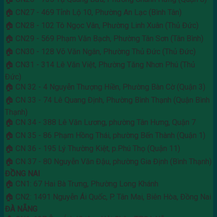
🏠 CN27 - 469 Tỉnh Lộ 10, Phường An Lạc (Bình Tân)
🏠 CN28 - 102 Tô Ngọc Vân, Phường Linh Xuân (Thủ Đức)
🏠 CN29 - 569 Phạm Văn Bạch, Phường Tân Sơn (Tân Bình)
🏠 CN30 - 128 Võ Văn Ngân, Phường Thủ Đức (Thủ Đức)
🏠 CN31 - 314 Lê Văn Việt, Phường Tăng Nhơn Phú (Thủ
Đức)
🏠 CN 32 - 4 Nguyễn Thượng Hiền, Phường Bàn Cờ (Quận 3)
🏠 CN 33 - 74 Lê Quang Định, Phường Bình Thạnh (Quận Bình
Thạnh)
🏠 CN 34 - 388 Lê Văn Lương, phường Tân Hưng, Quận 7
🏠 CN 35 - 86 Phạm Hồng Thái, phường Bến Thành (Quận 1)
🏠 CN 36 - 195 Lý Thường Kiệt, p.Phú Thọ (Quận 11)
🏠 CN 37 - 80 Nguyễn Văn Đậu, phường Gia Định (Bình Thạnh)
ĐỒNG NAI
🏠 CN1: 67 Hai Bà Trưng, Phường Long Khánh
🏠 CN2: 1491 Nguyễn Ái Quốc, P. Tân Mai, Biên Hòa, Đồng Nai
ĐÀ NẴNG