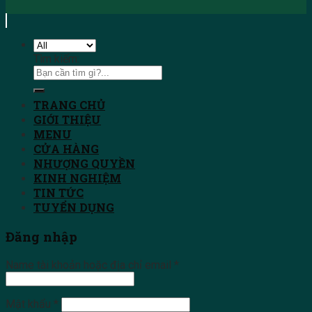
Tìm kiếm:
TRANG CHỦ
GIỚI THIỆU
MENU
CỬA HÀNG
NHƯỢNG QUYỀN
KINH NGHIỆM
TIN TỨC
TUYỂN DỤNG
Đăng nhập
Name tài khoản hoặc địa chỉ email
*
Mật khẩu
*