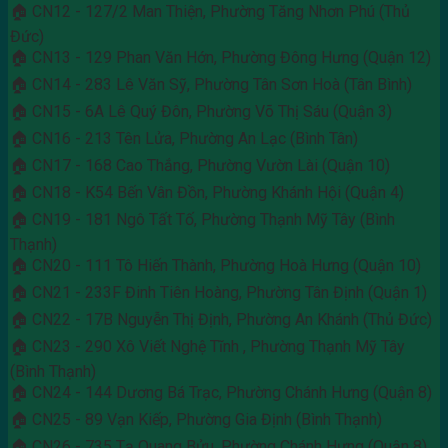
🏠 CN12 - 127/2 Man Thiện, Phường Tăng Nhơn Phú (Thủ
Đức)
🏠 CN13 - 129 Phan Văn Hớn, Phường Đông Hưng (Quận 12)
🏠 CN14 - 283 Lê Văn Sỹ, Phường Tân Sơn Hoà (Tân Bình)
🏠 CN15 - 6A Lê Quý Đôn, Phường Võ Thị Sáu (Quận 3)
🏠 CN16 - 213 Tên Lửa, Phường An Lạc (Bình Tân)
🏠 CN17 - 168 Cao Thắng, Phường Vườn Lài (Quận 10)
🏠 CN18 - K54 Bến Vân Đồn, Phường Khánh Hội (Quận 4)
🏠 CN19 - 181 Ngô Tất Tố, Phường Thạnh Mỹ Tây (Bình
Thạnh)
🏠 CN20 - 111 Tô Hiến Thành, Phường Hoà Hưng (Quận 10)
🏠 CN21 - 233F Đinh Tiên Hoàng, Phường Tân Định (Quận 1)
🏠 CN22 - 17B Nguyễn Thị Định, Phường An Khánh (Thủ Đức)
🏠 CN23 - 290 Xô Viết Nghệ Tĩnh , Phường Thạnh Mỹ Tây
(Bình Thạnh)
🏠 CN24 - 144 Dương Bá Trạc, Phường Chánh Hưng (Quận 8)
🏠 CN25 - 89 Vạn Kiếp, Phường Gia Định (Bình Thạnh)
🏠 CN26 - 735 Tạ Quang Bửu, Phường Chánh Hưng (Quận 8)