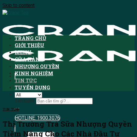
Skip to content
TRANG CHỦ
GIỚI THIỆU
MENU
CỬA HÀNG
NHƯỢNG QUYỀN
KINH NGHIỆM
TIN TỨC
TUYỂN DỤNG
Tìm kiếm:
TIN TỨC
HOTLINE: 1900.3076
Thị Trường Trà Sữa Nhượng Quyền
Tiềm Năng Cho Các Nhà Đầu Tư