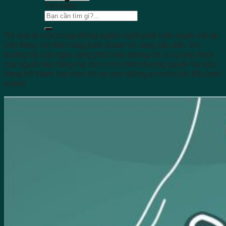
Tìm kiếm:
Trà sữa là một trong những ngành nghề phát triển mạnh mẽ tại
Việt Nam, với tiềm năng kinh doanh vô cùng hấp dẫn. Thị
trường trà sữa ngày càng phát triển không chỉ vì sự yêu thích
của người tiêu dùng mà còn vì mô hình nhượng quyền trà sữa
đang trở thành lựa chọn tối ưu cho những ai muốn bắt đầu kinh
doanh.