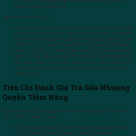
tài chính và giải quyết các vấn đề phát sinh một cách
nhanh chóng và hiệu quả.
Sự Đam Mê và Kiên Trì:
Đam Mê Với Trà Sữa: Để thành công trong kinh doanh trà
sữa, bạn cần phải có sự đam mê và yêu thích sản phẩm
này. Khi bạn có đam mê, bạn sẽ có động lực để làm việc
chăm chỉ và vượt qua những khó khăn trong kinh doanh.
Kiên Trì và Nỗ Lực: Kinh doanh không phải lúc nào cũng
suôn sẻ. Bạn cần phải kiên trì và nỗ lực không ngừng để
đạt được thành công. Hãy chuẩn bị tinh thần để đối mặt
với những thách thức và luôn sẵn sàng học hỏi những
điều mới mẻ.
Tiêu Chí Đánh Giá Trà Sữa Nhượng
Quyền Tiềm Năng
Khi đánh giá các thương hiệu trà sữa nhượng quyền, bạn nên
chú ý đến các tiêu chí sau:
Chi phí nhượng quyền: Bao gồm phí nhượng quyền ban
đầu, phí quản lý hàng tháng, và các chi phí khác.