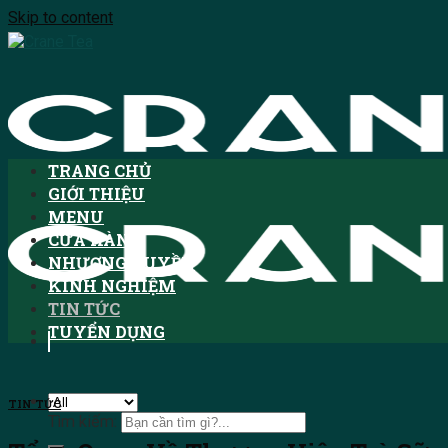
Skip to content
TRANG CHỦ
GIỚI THIỆU
MENU
CỬA HÀNG
NHƯỢNG QUYỀN
KINH NGHIỆM
TIN TỨC
TUYỂN DỤNG
TIN TỨC
Tìm kiếm: