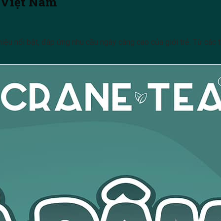
 Việt Nam
iệu nổi bật, đáp ứng nhu cầu ngày càng cao của giới trẻ. Từ các 