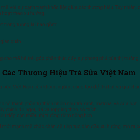
 mẽ với sự cạnh tranh khốc liệt giữa các thương hiệu. Tuy nhiên,
h hoạt theo xu hướng.
t trong tương lai bao gồm:
 gian quán
g cho thế hệ trẻ, góp phần thúc đẩy sự phong phú của thị trường
a Các Thương Hiệu Trà Sữa Việt Nam
trà sữa Việt Nam cần không ngừng sáng tạo để thu hút và giữ ch
c có thành phần từ thiên nhiên như trà xanh, matcha, và sữa hạt.
y chỉnh độ ngọt, đá và topping theo sở thích.
iệu tiếp cận nhiều thị trường tiềm năng hơn.
ổi mới mạnh mẽ chắc chắn sẽ tiếp tục dẫn đầu xu hướng, mở ra cơ