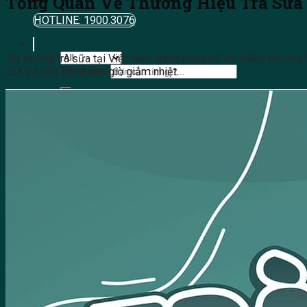
Tổng Quan Về Thương Hiệu Trà Sữa
HOTLINE: 1900.3076
Thị trường trà sữa tại Việt Nam đang bùng nổ với nhiều thương h
Tìm kiếm:
của trà sữa chưa bao giờ giảm nhiệt.