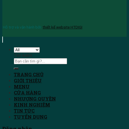
Hỗ trợ và vận hành bởi:
thiết kế website HTDIGI
Tìm kiếm:
TRANG CHỦ
GIỚI THIỆU
MENU
CỬA HÀNG
NHƯỢNG QUYỀN
KINH NGHIỆM
TIN TỨC
TUYỂN DỤNG
Đăng nhập