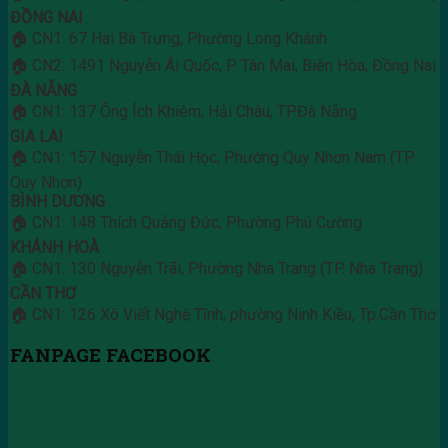
ĐỒNG NAI
🏠 CN1: 67 Hai Bà Trưng, Phường Long Khánh
🏠 CN2: 1491 Nguyễn Ái Quốc, P. Tân Mai, Biên Hòa, Đồng Nai
ĐÀ NẴNG
🏠 CN1: 137 Ông Ích Khiêm, Hải Châu, TP.Đà Nẵng
GIA LAI
🏠 CN1: 157 Nguyễn Thái Học, Phường Quy Nhơn Nam (TP.
Quy Nhơn)
BÌNH DƯƠNG
🏠 CN1: 148 Thích Quảng Đức, Phường Phú Cường
KHÁNH HOÀ
🏠 CN1: 130 Nguyễn Trãi, Phường Nha Trang (TP. Nha Trang)
CẦN THƠ
🏠 CN1: 126 Xô Viết Nghệ Tĩnh, phường Ninh Kiều, Tp.Cần Thơ
FANPAGE FACEBOOK