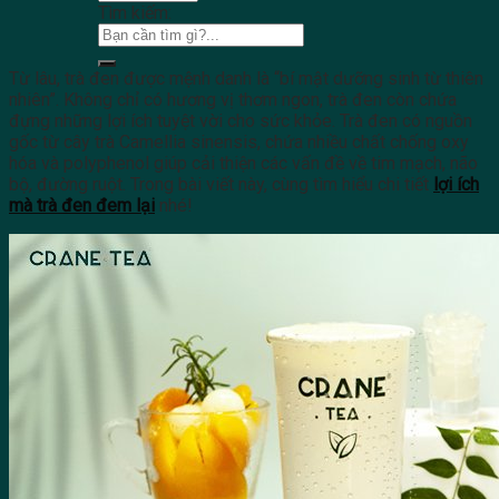
Tìm kiếm:
Từ lâu, trà đen được mệnh danh là “bí mật dưỡng sinh từ thiên
nhiên”. Không chỉ có hương vị thơm ngon, trà đen còn chứa
đựng những lợi ích tuyệt vời cho sức khỏe. Trà đen có nguồn
gốc từ cây trà Camellia sinensis, chứa nhiều chất chống oxy
hóa và polyphenol giúp cải thiện các vấn đề về tim mạch, não
bộ, đường ruột. Trong bài viết này, cùng tìm hiểu chi tiết
lợi ích
mà trà đen đem lại
nhé!