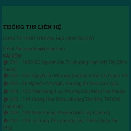
THÔNG TIN LIÊN HỆ
CÔNG TY TNHH THƯƠNG MẠI DỊCH VỤ KIWI
Email: thecranetea@gmail.com
SÀI GÒN
🏠 CN1 - 168/42C Nguyễn Gia Trí, phường Hạnh Mỹ Tây (Bình
Thạnh)
🏠 CN2 - 302 Nguyễn Tri Phương, phường Vườn Lài (Quận 10)
🏠 CN3 - 26 Nguyễn Văn Nghi, Phường An Nhơn (Gò Vấp)
🏠 CN4 - 153 Phan Đăng Lưu, Phường Cầu Kiệu (Phú Nhuận)
🏠 CN5 - 11A Hoàng Hoa Thám, phường Tân Bình, TP.HCM
(Tân Bình)
🏠 CN6 - 199 Minh Phụng, Phường Bình Tây (Quận 6)
🏠 CN7 - 159 Lê Trọng Tấn, phường Tây Thạnh (Quận Tân
Phú)