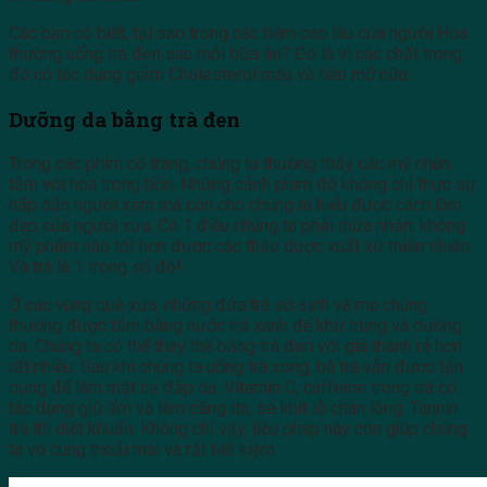
Các bạn có biết, tại sao trong các tiệm cao lâu của người Hoa
thường uống trà đen sau mỗi bữa ăn? Đó là vì các chất trong
đó có tác dụng giảm Cholesterol máu và tiêu mỡ nữa.
Dưỡng da bằng trà đen
Trong các phim cổ trang, chúng ta thường thấy các mỹ nhân
tắm với hoa trong bồn. Những cảnh phim đó không chỉ thực sự
hấp dẫn người xem mà còn cho chúng ta hiểu được cách làm
đẹp của người xưa. Có 1 điều chúng ta phải thừa nhận: không
mỹ phẩm nào tốt hơn được các thảo dược xuất xứ thiên nhiên.
Và trà là 1 trong số đó!
Ở các vùng quê xưa, những đứa trẻ sơ sinh và mẹ chúng
thường được tắm bằng nước trà xanh để khử trùng và dưỡng
da. Chúng ta có thể thay thế bằng trà đen với giá thành rẻ hơn
rất nhiều. Sau khi chúng ta uống trà xong, bã trà vẫn được tận
dụng để làm mặt nạ đắp da. Vitamin C, caffeine trong trà có
tác dụng giữ ẩm và làm căng da, se khít lỗ chân lông. Tannin
trà thì diệt khuẩn. Không chỉ vậy, liệu pháp này còn giúp chúng
ta vô cùng thoải mái và rất tiết kiệm.