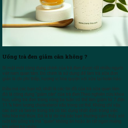
Uống trà đen giảm cân không ?
Bí mật một công dụng chính của trà đen được rất nhiều người
việt nam quan tâm. Đó chính là sử dụng để làm trà sữa đơn
giản là chi phí thấp, hương vị hòa quyện với sữa lại hoàn hảo.
Điều mà các bạn nữ, nhất là các tín đồ của trà sữa quan tâm
đó là công dụng “giảm cân” của trà đen.Theo nghiên cứu khoa
học, uống trà đen trong vòng ba tuần có thể làm giảm từ 7 đến
11 % hàm lượng cholesterol xấu trong cơ thể. Không chỉ vậy,
các axit và tannin trong trà có tác dụng nhất định trong việc
tiêu hóa mỡ thừa. Đó là lý do mà các bạn thường cảm thấy xót
ruột khi uống trà mà “quên” không ăn hoặc ăn rất ngon miệng
khi uống trà nhiều.