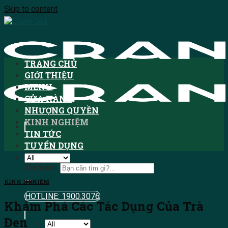
Skip to content
TRANG CHỦ
GIỚI THIỆU
MENU
CỬA HÀNG
NHƯỢNG QUYỀN
KINH NGHIỆM
TIN TỨC
TUYỂN DỤNG
Tìm kiếm:
KINH NGHIỆM
HOTLINE: 1900.3076
Khám Phá Các Tác Dụng Của Trà
Đen