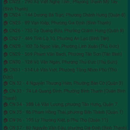
🏠 CN23 - 290 Xô Viết Nghệ Tĩnh , Phường Thạnh Mỹ Tây
(Bình Thạnh)
🏠 CN24 - 144 Dương Bá Trạc, Phường Chánh Hưng (Quận 8)
🏠 CN25 - 89 Vạn Kiếp, Phường Gia Định (Bình Thạnh)
🏠 CN26 - 735 Tạ Quang Bửu, Phường Chánh Hưng (Quận 8)
🏠 CN27 - 469 Tỉnh Lộ 10, Phường An Lạc (Bình Tân)
🏠 CN28 - 102 Tô Ngọc Vân, Phường Linh Xuân (Thủ Đức)
🏠 CN29 - 569 Phạm Văn Bạch, Phường Tân Sơn (Tân Bình)
🏠 CN30 - 128 Võ Văn Ngân, Phường Thủ Đức (Thủ Đức)
🏠 CN31 - 314 Lê Văn Việt, Phường Tăng Nhơn Phú (Thủ
Đức)
🏠 CN 32 - 4 Nguyễn Thượng Hiền, Phường Bàn Cờ (Quận 3)
🏠 CN 33 - 74 Lê Quang Định, Phường Bình Thạnh (Quận Bình
Thạnh)
🏠 CN 34 - 388 Lê Văn Lương, phường Tân Hưng, Quận 7
🏠 CN 35 - 86 Phạm Hồng Thái, phường Bến Thành (Quận 1)
🏠 CN 36 - 195 Lý Thường Kiệt, p.Phú Thọ (Quận 11)
🏠 CN 37 - 80 Nguyễn Văn Đậu, phường Gia Định (Bình Thạnh)