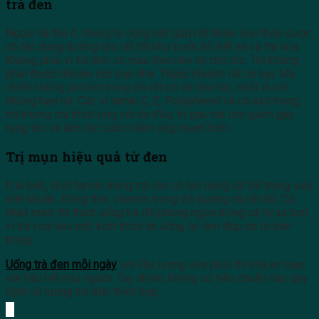
trà đen
Ngoài hà thủ ô, chúng ta cũng bắt gặp rất nhiều loại thảo dược
có tác dụng dưỡng tóc rất tốt như bưởi, bồ kết và cả trà nữa.
Không phải vì trà đen có màu đen nên lợi cho tóc. Trà không
phải thuốc nhuộm các bạn nhé. Thuốc nhuộm rất có hại. Mà
chính những protein trong trà rất có lợi cho tóc, nhất là với
những bạn nữ. Các vi tamin C, E, Polyphenol và cả axit trong
trà không chỉ thích ứng với da đầu, trị gàu mà còn giảm gãy
rụng tóc và làm tóc suôn mềm óng mượt hơn!
Trị mụn hiệu quả từ đen
Ít ai biết, chất tannin trong trà còn có tác dụng rất tốt trong việc
diệt khuẩn. Đồng thời, vitamin trong trà dưỡng da rất tốt. Cá
nhân mình thì thích uống trà để phòng ngừa trứng cá từ xa hơn
vì trà vừa tiêu mỡ, kích thích ăn uống lại làm đẹp da từ bên
trong.
Uống trà đen mỗi ngày
với liều lượng vừa phải thì khá an toàn
với hầu hết mọi người. Tuy nhiên, không có tiêu chuẩn nào quy
định về lượng trà đen thích hợp.