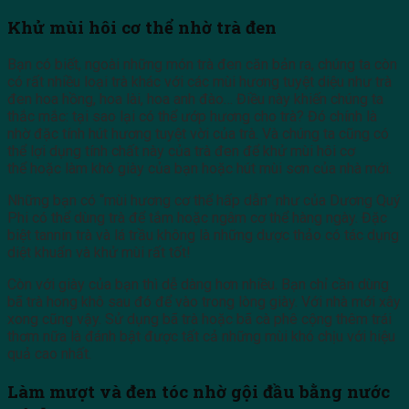
Khử mùi hôi cơ thể nhờ trà đen
Bạn có biết, ngoài những món trà đen căn bản ra, chúng ta còn
có rất nhiều loại trà khác với các mùi hương tuyệt diệu như trà
đen hoa hồng, hoa lài, hoa anh đào… Điều này khiến chúng ta
thắc mắc: tại sao lại có thể ướp hương cho trà? Đó chính là
nhờ đặc tính hút hương tuyệt vời của trà. Và chúng ta cũng có
thể lợi dụng tính chất này của trà đen để khử mùi hôi cơ
thể hoặc làm khô giày của bạn hoặc hút mùi sơn của nhà mới.
Những bạn có “mùi hương cơ thể hấp dẫn” như của Dương Quý
Phi có thể dùng trà để tắm hoặc ngâm cơ thể hàng ngày. Đặc
biệt tannin trà và lá trầu không là những dược thảo có tác dụng
diệt khuẩn và khử mùi rất tốt!
Còn với giày của bạn thì dễ dàng hơn nhiều. Bạn chỉ cần dùng
bã trà hong khô sau đó để vào trong lòng giày. Với nhà mới xây
xong cũng vậy. Sử dụng bã trà hoặc bã cà phê cộng thêm trái
thơm nữa là đánh bật được tất cả những mùi khó chịu với hiệu
quả cao nhất.
Làm mượt và đen tóc nhờ gội đầu bằng nước