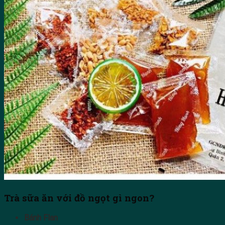
Trà sữa ăn với đồ ngọt gì ngon?
Bánh Flan