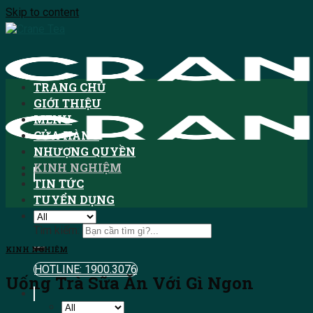
Skip to content
TRANG CHỦ
GIỚI THIỆU
MENU
CỬA HÀNG
NHƯỢNG QUYỀN
KINH NGHIỆM
TIN TỨC
TUYỂN DỤNG
Tìm kiếm:
KINH NGHIỆM
HOTLINE: 1900.3076
Uống Trà Sữa Ăn Với Gì Ngon