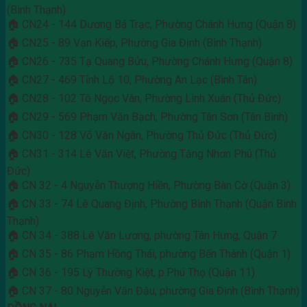
(Bình Thạnh)
🏠 CN24 - 144 Dương Bá Trạc, Phường Chánh Hưng (Quận 8)
🏠 CN25 - 89 Vạn Kiếp, Phường Gia Định (Bình Thạnh)
🏠 CN26 - 735 Tạ Quang Bửu, Phường Chánh Hưng (Quận 8)
🏠 CN27 - 469 Tỉnh Lộ 10, Phường An Lạc (Bình Tân)
🏠 CN28 - 102 Tô Ngọc Vân, Phường Linh Xuân (Thủ Đức)
🏠 CN29 - 569 Phạm Văn Bạch, Phường Tân Sơn (Tân Bình)
🏠 CN30 - 128 Võ Văn Ngân, Phường Thủ Đức (Thủ Đức)
🏠 CN31 - 314 Lê Văn Việt, Phường Tăng Nhơn Phú (Thủ
Đức)
🏠 CN 32 - 4 Nguyễn Thượng Hiền, Phường Bàn Cờ (Quận 3)
🏠 CN 33 - 74 Lê Quang Định, Phường Bình Thạnh (Quận Bình
Thạnh)
🏠 CN 34 - 388 Lê Văn Lương, phường Tân Hưng, Quận 7
🏠 CN 35 - 86 Phạm Hồng Thái, phường Bến Thành (Quận 1)
🏠 CN 36 - 195 Lý Thường Kiệt, p.Phú Thọ (Quận 11)
🏠 CN 37 - 80 Nguyễn Văn Đậu, phường Gia Định (Bình Thạnh)