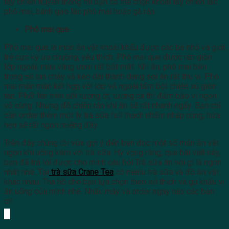
tây chiên truyền thống thì bạn có thể chọn khoai tây chiên lắc
phô mai, bánh gạo lắc phô mai hoặc gà rán.
Phô mai que
Phô mai que là món ăn vặt khoái khẩu được các bé nhỏ và giới
trẻ cực kỳ ưa chuộng, yêu thích. Phô mai que được rán giòn
lớp ngoài, màu vàng ươm rất bắt mắt. Khi ăn, phô mai bên
trong sẽ tan chảy và kéo dài thành dạng sợi ăn rất thú vị. Phô
mai mằn mặn kết hợp với lớp vỏ ngoài tẩm bột chiên xù giòn
tan. Phết lên trên sốt tương ớt, tương cà thì đảm bảo vị ngon
vô cùng. Nhưng đồ chiên rán khi ăn sẽ rất nhanh ngấy. Bạn chỉ
cần order thêm một ly trà sữa full thạch nhấm nháp cùng, hứa
hẹn sẽ rất ngon miệng đấy.
Trên đây chúng tôi vừa gợi ý đến bạn đọc một số món ăn vặt
ngon khi uống kèm với trà sữa. Hy vọng rằng, qua bài viết này,
bạn đã trả lời được cho mình câu hỏi Trà sữa ăn với gì là ngon
nhất nhé. Tại
trà sữa Crane Tea
có menu trà sữa và đồ ăn vặt
khác nhau. Tha hồ cho bạn lựa chọn theo sở thích và gu khẩu vị
ăn uống của mình nhé. Nhấc máy và order ngay nào các bạn
ơi!