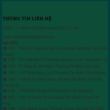
THÔNG TIN LIÊN HỆ
CÔNG TY TNHH THƯƠNG MẠI DỊCH VỤ KIWI
Email: thecranetea@gmail.com
SÀI GÒN
🏠 CN1 - 168/42C Nguyễn Gia Trí, phường Hạnh Mỹ Tây (Bình
Thạnh)
🏠 CN2 - 302 Nguyễn Tri Phương, phường Vườn Lài (Quận 10)
🏠 CN3 - 26 Nguyễn Văn Nghi, Phường An Nhơn (Gò Vấp)
🏠 CN4 - 153 Phan Đăng Lưu, Phường Cầu Kiệu (Phú Nhuận)
🏠 CN5 - 11A Hoàng Hoa Thám, phường Tân Bình, TP.HCM
(Tân Bình)
🏠 CN6 - 199 Minh Phụng, Phường Bình Tây (Quận 6)
🏠 CN7 - 159 Lê Trọng Tấn, phường Tây Thạnh (Quận Tân
Phú)
🏠 CN8 - 569 Quang Trung, Phường Thông Tây Hội (Gò Vấp)