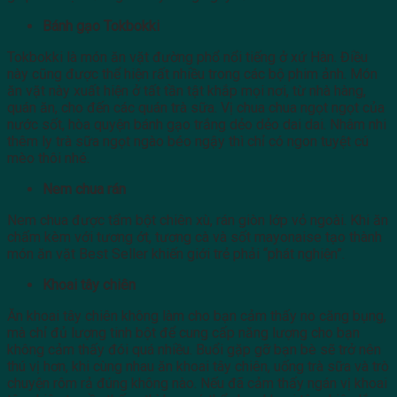
Bánh gạo Tokbokki
Tokbokki là món ăn vặt đường phổ nổi tiếng ở xứ Hàn. Điều
này cũng được thể hiện rất nhiều trong các bộ phim ảnh. Món
ăn vặt này xuất hiện ở tất tần tật khắp mọi nơi, từ nhà hàng,
quán ăn, cho đến các quán trà sữa. Vị chua chua ngọt ngọt của
nước sốt, hòa quyện bánh gạo trắng dẻo dẻo dai dai. Nhâm nhi
thêm ly trà sữa ngọt ngào béo ngậy thì chỉ có ngon tuyệt cú
mèo thôi nhé.
Nem chua rán
Nem chua được tẩm bột chiên xù, rán giòn lớp vỏ ngoài. Khi ăn
chấm kèm với tương ớt, tương cà và sốt mayonaise tạo thành
món ăn vặt Best Seller khiến giới trẻ phải “phát nghiện”.
Khoai tây chiên
Ăn khoai tây chiên không làm cho bạn cảm thấy no căng bụng,
mà chỉ đủ lượng tinh bột để cung cấp năng lượng cho bạn
không cảm thấy đói quá nhiều. Buổi gặp gỡ bạn bè sẽ trở nên
thú vị hơn, khi cùng nhau ăn khoai tây chiên, uống trà sữa và trò
chuyện rôm rả đúng không nào. Nếu đã cảm thấy ngán vị khoai