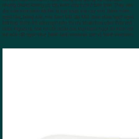
nhưng chúng không có lớp kem sữa tươi ở bên trên. Thay vào
đó, bên trên bánh Muffin là hạt hoặc trái cây khô. Bánh mềm,
ngọt nhẹ, bông xốp, mix kèm trái cây khô chua chua ngọt ngọt,
kết hợp thêm trà sữa ngọt béo thì chỉ khiến bạn cảm thấy mê
mẩn. Ngoài ra, còn có rất nhiều các loại bánh ngọt ăn kèm với
trà sữa rất ngon như: bánh lạnh mousse các vị, bánh macaron,
…