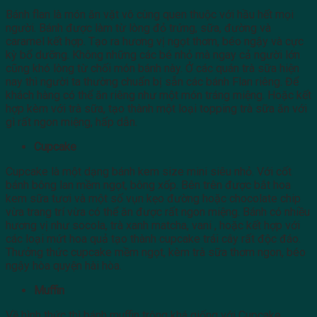
Bánh flan là món ăn vặt vô cùng quen thuộc với hầu hết mọi
người. Bánh được làm từ lòng đỏ trứng, sữa, đường và
caramel kết hợp. Tạo ra hương vị ngọt thơm, béo ngậy và cực
kỳ bổ dưỡng. Không những các bé nhỏ mà ngay cả người lớn
cũng khó lòng từ chối món bánh này. Ở các quán trà sữa hiện
nay thì người ta thường chuẩn bị sẵn các bánh Flan riêng. Để
khách hàng có thể ăn riêng như một món tráng miệng. Hoặc kết
hợp kèm với trà sữa, tạo thành một loại topping trà sữa ăn với
gì rất ngon miệng, hấp dẫn.
Cupcake
Cupcake là một dạng bánh kem size mini siêu nhỏ. Với cốt
bánh bông lan mềm ngọt, bông xốp. Bên trên được bắt hoa
kem sữa tươi và một số vụn kẹo đường hoặc chocolate chip
vừa trang trí vừa có thể ăn được rất ngon miệng. Bánh có nhiều
hương vị như socola, trà xanh matcha, vani , hoặc kết hợp với
các loại mứt hoa quả tạo thành cupcake trái cây rất độc đáo.
Thưởng thức cupcake mềm ngọt, kèm trà sữa thơm ngon, béo
ngậy hòa quyện hài hòa.
Muffin
Về hình thức thì bánh muffin trông khá giống với Cupcake