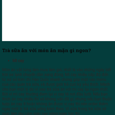
Trà sữa ăn với món ăn mặn gì ngon?
Mì cay
Món ăn vặt từng làm mưa làm gió, nhất là vào những ngày tiết
trời se lạnh chuyển dần sang đông. Mì cay nhiều cấp độ đến
từ xứ sở kim chi Hàn Quốc nhanh chóng góp mặt vào menu
của các quán trà sữa, và được giới trẻ cực kỳ yêu thích. Mách
cho bạn một lý do vì sao trà sữa ăn với mì cay lại ngon nhất.
Bởi vì mì cay thường đem lại vị cay tê nơi đầu lưỡi. Nếu bạn
thích ăn cay nhiều thì sẽ không vấn đề gì, nhưng nếu bạn thuộc
tuýp ăn cay ít hoặc không ăn được vị cay thì nên order thêm
ngay một ly trà sữa uống kèm theo. Vì sữa trong trà sữa sẽ
giúp làm dịu cảm giác cay nóng ngay tức thì.