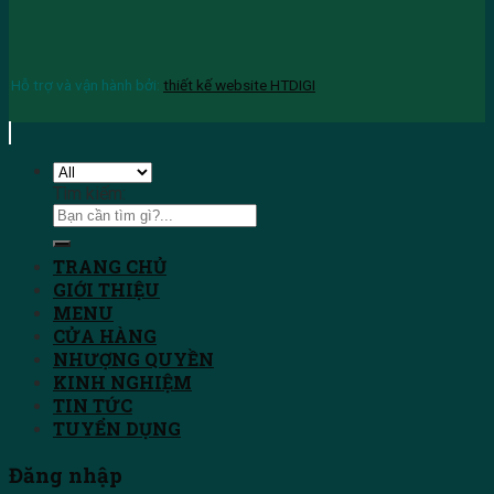
Hỗ trợ và vận hành bởi:
thiết kế website HTDIGI
Tìm kiếm:
TRANG CHỦ
GIỚI THIỆU
MENU
CỬA HÀNG
NHƯỢNG QUYỀN
KINH NGHIỆM
TIN TỨC
TUYỂN DỤNG
Đăng nhập