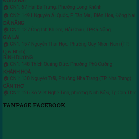
ĐỒNG NAI
🏠 CN1: 67 Hai Bà Trưng, Phường Long Khánh
🏠 CN2: 1491 Nguyễn Ái Quốc, P. Tân Mai, Biên Hòa, Đồng Nai
ĐÀ NẴNG
🏠 CN1: 137 Ông Ích Khiêm, Hải Châu, TP.Đà Nẵng
GIA LAI
🏠 CN1: 157 Nguyễn Thái Học, Phường Quy Nhơn Nam (TP.
Quy Nhơn)
BÌNH DƯƠNG
🏠 CN1: 148 Thích Quảng Đức, Phường Phú Cường
KHÁNH HOÀ
🏠 CN1: 130 Nguyễn Trãi, Phường Nha Trang (TP. Nha Trang)
CẦN THƠ
🏠 CN1: 126 Xô Viết Nghệ Tĩnh, phường Ninh Kiều, Tp.Cần Thơ
FANPAGE FACEBOOK