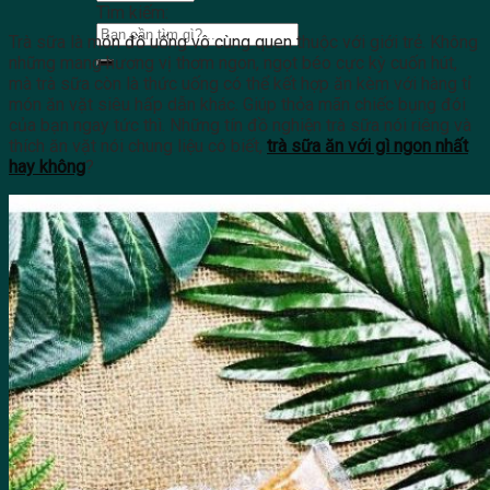
Tìm kiếm:
Trà sữa là món đồ uống vô cùng quen thuộc với giới trẻ. Không
những mang hương vị thơm ngon, ngọt béo cực kỳ cuốn hút,
mà trà sữa còn là thức uống có thể kết hợp ăn kèm với hàng tỉ
món ăn vặt siêu hấp dẫn khác. Giúp thỏa mãn chiếc bụng đói
của bạn ngay tức thì. Những tín đồ nghiện trà sữa nói riêng và
thích ăn vặt nói chung liệu có biết,
trà sữa ăn với gì ngon nhất
hay không
?