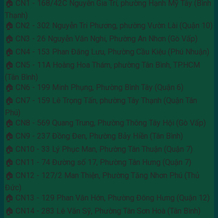
🏠 CN1 - 168/42C Nguyễn Gia Trí, phường Hạnh Mỹ Tây (Bình
Thạnh)
🏠 CN2 - 302 Nguyễn Tri Phương, phường Vườn Lài (Quận 10)
🏠 CN3 - 26 Nguyễn Văn Nghi, Phường An Nhơn (Gò Vấp)
🏠 CN4 - 153 Phan Đăng Lưu, Phường Cầu Kiệu (Phú Nhuận)
🏠 CN5 - 11A Hoàng Hoa Thám, phường Tân Bình, TP.HCM
(Tân Bình)
🏠 CN6 - 199 Minh Phụng, Phường Bình Tây (Quận 6)
🏠 CN7 - 159 Lê Trọng Tấn, phường Tây Thạnh (Quận Tân
Phú)
🏠 CN8 - 569 Quang Trung, Phường Thông Tây Hội (Gò Vấp)
🏠 CN9 - 237 Đồng Đen, Phường Bảy Hiền (Tân Bình)
🏠 CN10 - 33 Lý Phục Man, Phường Tân Thuận (Quận 7)
🏠 CN11 - 74 Đường số 17, Phường Tân Hưng (Quận 7)
🏠 CN12 - 127/2 Man Thiện, Phường Tăng Nhơn Phú (Thủ
Đức)
🏠 CN13 - 129 Phan Văn Hớn, Phường Đông Hưng (Quận 12)
🏠 CN14 - 283 Lê Văn Sỹ, Phường Tân Sơn Hoà (Tân Bình)