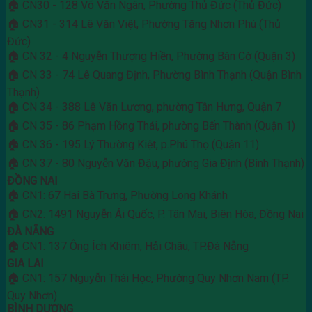
🏠 CN30 - 128 Võ Văn Ngân, Phường Thủ Đức (Thủ Đức)
🏠 CN31 - 314 Lê Văn Việt, Phường Tăng Nhơn Phú (Thủ
Đức)
🏠 CN 32 - 4 Nguyễn Thượng Hiền, Phường Bàn Cờ (Quận 3)
🏠 CN 33 - 74 Lê Quang Định, Phường Bình Thạnh (Quận Bình
Thạnh)
🏠 CN 34 - 388 Lê Văn Lương, phường Tân Hưng, Quận 7
🏠 CN 35 - 86 Phạm Hồng Thái, phường Bến Thành (Quận 1)
🏠 CN 36 - 195 Lý Thường Kiệt, p.Phú Thọ (Quận 11)
🏠 CN 37 - 80 Nguyễn Văn Đậu, phường Gia Định (Bình Thạnh)
ĐỒNG NAI
🏠 CN1: 67 Hai Bà Trưng, Phường Long Khánh
🏠 CN2: 1491 Nguyễn Ái Quốc, P. Tân Mai, Biên Hòa, Đồng Nai
ĐÀ NẴNG
🏠 CN1: 137 Ông Ích Khiêm, Hải Châu, TP.Đà Nẵng
GIA LAI
🏠 CN1: 157 Nguyễn Thái Học, Phường Quy Nhơn Nam (TP.
Quy Nhơn)
BÌNH DƯƠNG