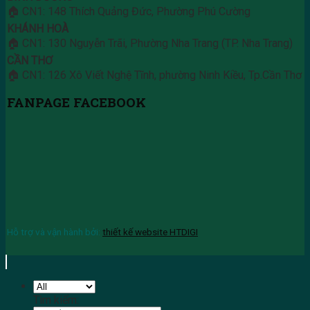
🏠 CN1: 148 Thích Quảng Đức, Phường Phú Cường
KHÁNH HOÀ
🏠 CN1: 130 Nguyễn Trãi, Phường Nha Trang (TP. Nha Trang)
CẦN THƠ
🏠 CN1: 126 Xô Viết Nghệ Tĩnh, phường Ninh Kiều, Tp.Cần Thơ
FANPAGE FACEBOOK
Hỗ trợ và vận hành bởi:
thiết kế website HTDIGI
Tìm kiếm: