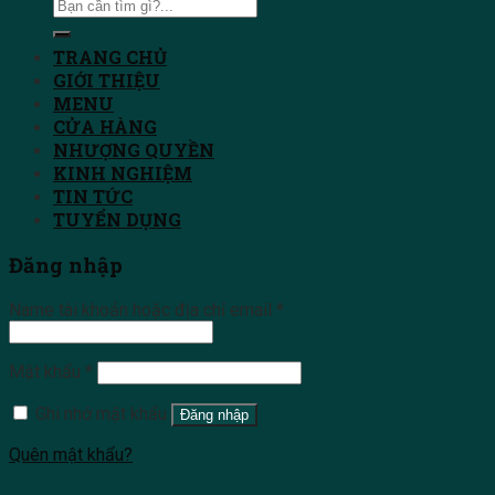
TRANG CHỦ
GIỚI THIỆU
MENU
CỬA HÀNG
NHƯỢNG QUYỀN
KINH NGHIỆM
TIN TỨC
TUYỂN DỤNG
Đăng nhập
Name tài khoản hoặc địa chỉ email
*
Mật khẩu
*
Ghi nhớ mật khẩu
Đăng nhập
Quên mật khẩu?