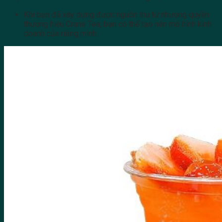
Khi bạn đã xây dựng được nguồn thu từ nhượng quyền
thương hiệu Crane Tea, bạn có thể tạo nên mô hình kinh
doanh của riêng mình.