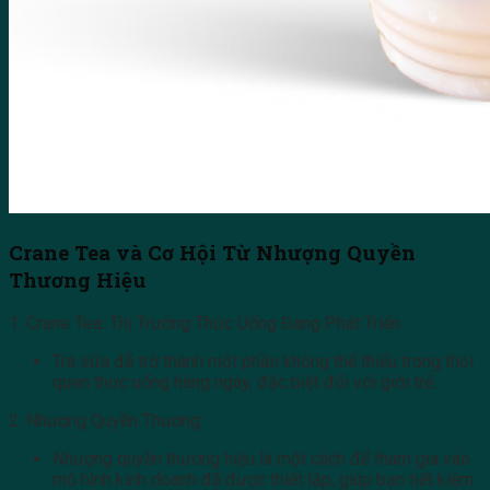
Crane Tea và Cơ Hội Từ Nhượng Quyền
Thương Hiệu
1. Crane Tea: Thị Trường Thức Uống Đang Phát Triển
Trà sữa đã trở thành một phần không thể thiếu trong thói
quen thức uống hàng ngày, đặc biệt đối với giới trẻ.
2. Nhượng Quyền Thương:
Nhượng quyền thương hiệu là một cách để tham gia vào
mô hình kinh doanh đã được thiết lập, giúp bạn tiết kiệm