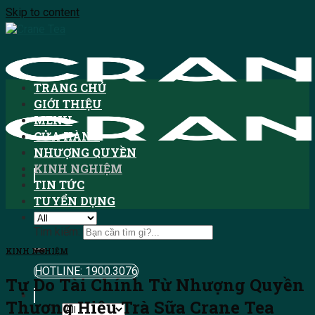
Skip to content
TRANG CHỦ
GIỚI THIỆU
MENU
CỬA HÀNG
NHƯỢNG QUYỀN
KINH NGHIỆM
TIN TỨC
TUYỂN DỤNG
Tìm kiếm:
KINH NGHIỆM
HOTLINE: 1900.3076
Tự Do Tài Chính Từ Nhượng Quyền
Thương Hiệu Trà Sữa Crane Tea