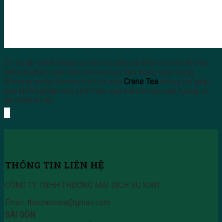
Tự do tài chính không chỉ là mục tiêu cá nhân mà còn là chìa
khóa để thực hiện đam mê và mục tiêu trong cuộc sống.
Nhượng quyền thương hiệu trà sữa
Crane Tea
không chỉ giúp
bạn khởi nghiệp một cách hiệu quả mà còn tạo nên tương lai
tài chính tự do.
THÔNG TIN LIÊN HỆ
CÔNG TY TNHH THƯƠNG MẠI DỊCH VỤ KIWI
Email: thecranetea@gmail.com
SÀI GÒN