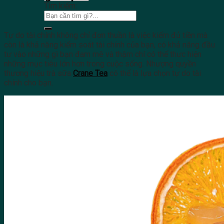
Tìm kiếm:
Tự do tài chính không chỉ đơn thuần là việc kiếm đủ tiền mà
còn là khả năng kiểm soát tài chính của bạn, có khả năng đầu
tư vào những gì bạn đam mê và thậm chí có thể thưc hiện
những mục tiêu lớn hơn trong cuộc sống. Nhượng quyền
thương hiệu trà sữa
Crane Tea
có thể là lựa chọn tự do tài
chính cho bạn.