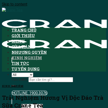
Skip to content
TRANG CHỦ
GIỚI THIỆU
MENU
CỬA HÀNG
NHƯỢNG QUYỀN
KINH NGHIỆM
TIN TỨC
TUYỂN DỤNG
Tìm kiếm:
KINH NGHIỆM
HOTLINE: 1900.3076
Trải Nghiệm Hương Vị Độc Đáo Trà
Sữa Crane Tea