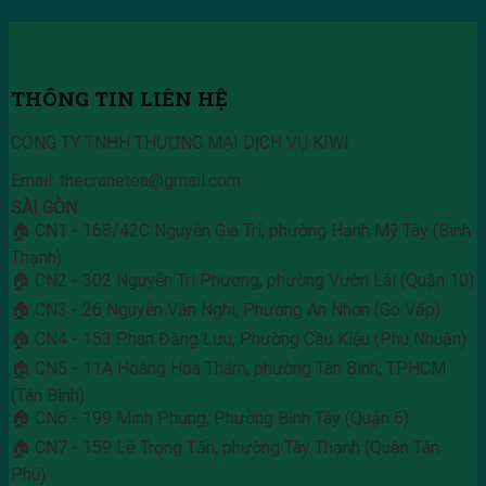
THÔNG TIN LIÊN HỆ
CÔNG TY TNHH THƯƠNG MẠI DỊCH VỤ KIWI
Email: thecranetea@gmail.com
SÀI GÒN
🏠 CN1 - 168/42C Nguyễn Gia Trí, phường Hạnh Mỹ Tây (Bình
Thạnh)
🏠 CN2 - 302 Nguyễn Tri Phương, phường Vườn Lài (Quận 10)
🏠 CN3 - 26 Nguyễn Văn Nghi, Phường An Nhơn (Gò Vấp)
🏠 CN4 - 153 Phan Đăng Lưu, Phường Cầu Kiệu (Phú Nhuận)
🏠 CN5 - 11A Hoàng Hoa Thám, phường Tân Bình, TP.HCM
(Tân Bình)
🏠 CN6 - 199 Minh Phụng, Phường Bình Tây (Quận 6)
🏠 CN7 - 159 Lê Trọng Tấn, phường Tây Thạnh (Quận Tân
Phú)