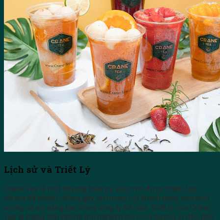
Lịch sử và Triết Lý
Crane Tea là một thương hiệu trà sữa mới được thành lập,
nhưng đã nhanh chóng gây ấn tượng với khách hàng nhờ chất
lượng và sự sáng tạo trong từng ly trà sữa. Triết lý của Crane
Tea là mang đến những trải nghiệm thú vị và hương vị độc đáo