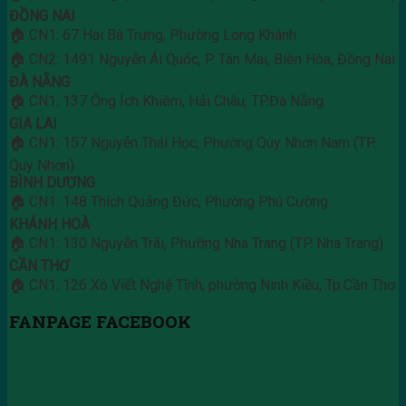
ĐỒNG NAI
🏠 CN1: 67 Hai Bà Trưng, Phường Long Khánh
🏠 CN2: 1491 Nguyễn Ái Quốc, P. Tân Mai, Biên Hòa, Đồng Nai
ĐÀ NẴNG
🏠 CN1: 137 Ông Ích Khiêm, Hải Châu, TP.Đà Nẵng
GIA LAI
🏠 CN1: 157 Nguyễn Thái Học, Phường Quy Nhơn Nam (TP.
Quy Nhơn)
BÌNH DƯƠNG
🏠 CN1: 148 Thích Quảng Đức, Phường Phú Cường
KHÁNH HOÀ
🏠 CN1: 130 Nguyễn Trãi, Phường Nha Trang (TP. Nha Trang)
CẦN THƠ
🏠 CN1: 126 Xô Viết Nghệ Tĩnh, phường Ninh Kiều, Tp.Cần Thơ
FANPAGE FACEBOOK