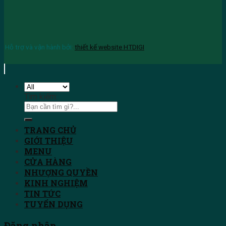
Hỗ trợ và vận hành bởi:
thiết kế website HTDIGI
Tìm kiếm:
TRANG CHỦ
GIỚI THIỆU
MENU
CỬA HÀNG
NHƯỢNG QUYỀN
KINH NGHIỆM
TIN TỨC
TUYỂN DỤNG
Đăng nhập