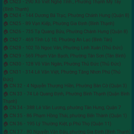
🏠 CN23 - 290 Xô Viết Nghệ Tĩnh , Phường Thạnh Mỹ Tây
(Bình Thạnh)
🏠 CN24 - 144 Dương Bá Trạc, Phường Chánh Hưng (Quận 8)
🏠 CN25 - 89 Vạn Kiếp, Phường Gia Định (Bình Thạnh)
🏠 CN26 - 735 Tạ Quang Bửu, Phường Chánh Hưng (Quận 8)
🏠 CN27 - 469 Tỉnh Lộ 10, Phường An Lạc (Bình Tân)
🏠 CN28 - 102 Tô Ngọc Vân, Phường Linh Xuân (Thủ Đức)
🏠 CN29 - 569 Phạm Văn Bạch, Phường Tân Sơn (Tân Bình)
🏠 CN30 - 128 Võ Văn Ngân, Phường Thủ Đức (Thủ Đức)
🏠 CN31 - 314 Lê Văn Việt, Phường Tăng Nhơn Phú (Thủ
Đức)
🏠 CN 32 - 4 Nguyễn Thượng Hiền, Phường Bàn Cờ (Quận 3)
🏠 CN 33 - 74 Lê Quang Định, Phường Bình Thạnh (Quận Bình
Thạnh)
🏠 CN 34 - 388 Lê Văn Lương, phường Tân Hưng, Quận 7
🏠 CN 35 - 86 Phạm Hồng Thái, phường Bến Thành (Quận 1)
🏠 CN 36 - 195 Lý Thường Kiệt, p.Phú Thọ (Quận 11)
🏠 CN 37 - 80 Nguyễn Văn Đậu, phường Gia Định (Bình Thạnh)