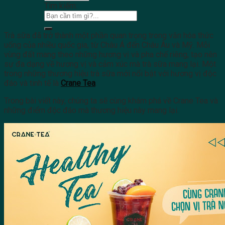
Tìm kiếm:
Trà sữa đã trở thành một phần quan trọng trong văn hóa thức
uống của nhiều quốc gia, từ Châu Á đến Châu Âu và Mỹ. Mỗi
vùng đất mang theo những hương vị và pha chế riêng, tạo nên
sự đa dạng về hương vị và cảm xúc mà trà sữa mang lại. Một
trong những thương hiệu trà sữa mới nổi bật với hương vị độc
đáo và tinh tế là
Crane Tea
.
Trong bài viết này, chúng ta sẽ cùng khám phá về Crane Tea và
những điểm độc đáo mà thương hiệu này mang lại.