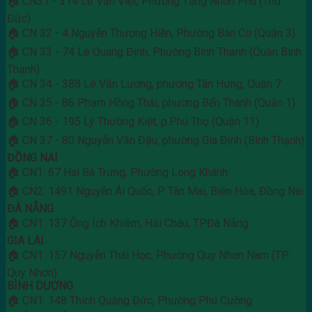
🏠 CN31 - 314 Lê Văn Việt, Phường Tăng Nhơn Phú (Thủ
Đức)
🏠 CN 32 - 4 Nguyễn Thượng Hiền, Phường Bàn Cờ (Quận 3)
🏠 CN 33 - 74 Lê Quang Định, Phường Bình Thạnh (Quận Bình
Thạnh)
🏠 CN 34 - 388 Lê Văn Lương, phường Tân Hưng, Quận 7
🏠 CN 35 - 86 Phạm Hồng Thái, phường Bến Thành (Quận 1)
🏠 CN 36 - 195 Lý Thường Kiệt, p.Phú Thọ (Quận 11)
🏠 CN 37 - 80 Nguyễn Văn Đậu, phường Gia Định (Bình Thạnh)
ĐỒNG NAI
🏠 CN1: 67 Hai Bà Trưng, Phường Long Khánh
🏠 CN2: 1491 Nguyễn Ái Quốc, P. Tân Mai, Biên Hòa, Đồng Nai
ĐÀ NẴNG
🏠 CN1: 137 Ông Ích Khiêm, Hải Châu, TP.Đà Nẵng
GIA LAI
🏠 CN1: 157 Nguyễn Thái Học, Phường Quy Nhơn Nam (TP.
Quy Nhơn)
BÌNH DƯƠNG
🏠 CN1: 148 Thích Quảng Đức, Phường Phú Cường