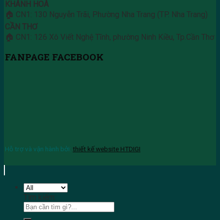
KHÁNH HOÀ
🏠 CN1: 130 Nguyễn Trãi, Phường Nha Trang (TP. Nha Trang)
CẦN THƠ
🏠 CN1: 126 Xô Viết Nghệ Tĩnh, phường Ninh Kiều, Tp.Cần Thơ
FANPAGE FACEBOOK
Hỗ trợ và vận hành bởi:
thiết kế website HTDIGI
Tìm kiếm: