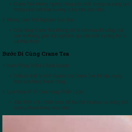
Crane Tea không ngừng nâng cao chất lượng và sáng tạo
trong cách kết hợp hương vị trà sữa độc đáo.
2. Không Gian Trải Nghiệm Đặc Biệt
Cửa hàng Crane Tea không chỉ là nơi mua đồ uống, mà
còn là không gian trải nghiệm, tạo nên môi trường thú vị
và thân thiện.
Bước Đi Cùng Crane Tea
1. Nắm Vững Triết Lý Kinh Doanh
Hiểu rõ triết lý kinh doanh của Crane Tea để xây dựng
một cửa hàng thành công.
2. Lựa Chọn Vị Trí Cửa Hàng Chiến Lược
Xác định vị trí chiến lược để thu hút và phục vụ đúng đối
tượng khách hàng mục tiêu.