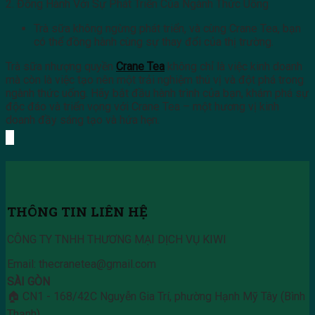
2. Đồng Hành Với Sự Phát Triển Của Ngành Thức Uống
Trà sữa không ngừng phát triển, và cùng Crane Tea, bạn
có thể đồng hành cùng sự thay đổi của thị trường.
Trà sữa nhượng quyền
Crane Tea
không chỉ là việc kinh doanh
mà còn là việc tạo nên một trải nghiệm thú vị và đột phá trong
ngành thức uống. Hãy bắt đầu hành trình của bạn, khám phá sự
độc đáo và triển vọng với Crane Tea – một hương vị kinh
doanh đầy sáng tạo và hứa hẹn.
THÔNG TIN LIÊN HỆ
CÔNG TY TNHH THƯƠNG MẠI DỊCH VỤ KIWI
Email: thecranetea@gmail.com
SÀI GÒN
🏠 CN1 - 168/42C Nguyễn Gia Trí, phường Hạnh Mỹ Tây (Bình
Thạnh)