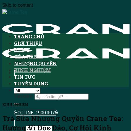
Skip to content
TRANG CHỦ
GIỚI THIỆU
MENU
CỬA HÀNG
NHƯỢNG QUYỀN
KINH NGHIỆM
TIN TỨC
TUYỂN DỤNG
Tìm kiếm:
KINH NGHIỆM
HOTLINE: 1900.3076
Trà Sữa Nhượng Quyền Crane Tea:
Hương Vị Độc Đáo, Cơ Hội Kinh