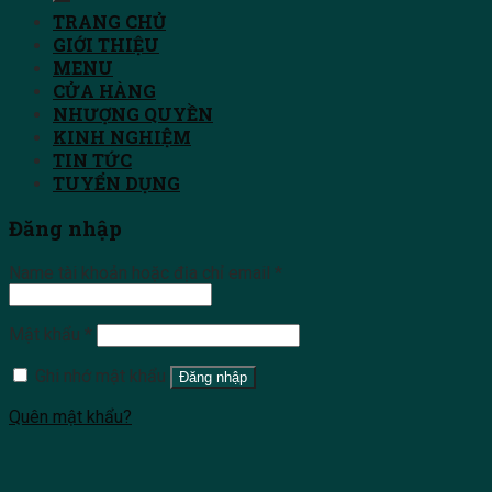
TRANG CHỦ
GIỚI THIỆU
MENU
CỬA HÀNG
NHƯỢNG QUYỀN
KINH NGHIỆM
TIN TỨC
TUYỂN DỤNG
Đăng nhập
Name tài khoản hoặc địa chỉ email
*
Mật khẩu
*
Ghi nhớ mật khẩu
Đăng nhập
Quên mật khẩu?