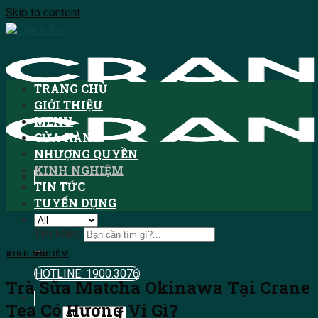
Skip to content
TRANG CHỦ
GIỚI THIỆU
MENU
CỬA HÀNG
NHƯỢNG QUYỀN
KINH NGHIỆM
TIN TỨC
TUYỂN DỤNG
Tìm kiếm:
KINH NGHIỆM
HOTLINE: 1900.3076
Trà Sữa Matcha Okinawa Tại Crane
Tea Có Hương Vị Gì?