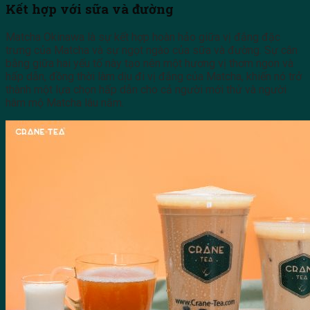
Kết hợp với sữa và đường
Matcha Okinawa là sự kết hợp hoàn hảo giữa vị đắng đặc
trưng của Matcha và sự ngọt ngào của sữa và đường. Sự cân
bằng giữa hai yếu tố này tạo nên một hương vị thơm ngon và
hấp dẫn, đồng thời làm dịu đi vị đắng của Matcha, khiến nó trở
thành một lựa chọn hấp dẫn cho cả người mới thử và người
hâm mộ Matcha lâu năm.