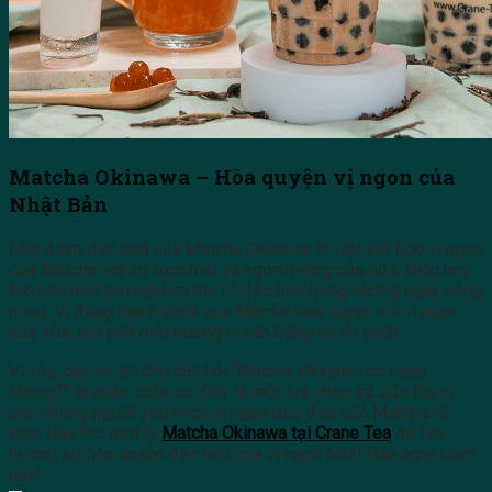
Matcha Okinawa – Hòa quyện vị ngon của
Nhật Bản
Một điểm đặc biệt của Matcha Okinawa là việc kết hợp vị ngon
của Matcha với sự tươi mát và ngon miệng của sữa. Điều này
tạo nên một trải nghiệm thú vị, đặc biệt trong những ngày nắng
nóng. Vị đắng thanh khiết của Matcha hoà quyện với vị ngọt
của sữa, tạo nên một hương vị cân bằng và lôi cuốn.
Vì vậy, câu trả lời cho câu hỏi “Matcha Okinawa có ngon
không?” là chắc chắn có. Đây là một lựa chọn trà sữa thú vị
cho những người yêu thích vị ngon độc đáo của Matcha và
sữa. Hãy thử một ly
Matcha Okinawa tại Crane Tea
để tận
hưởng sự hòa quyện đặc biệt của vị ngon Nhật Bản ngay hôm
nay!