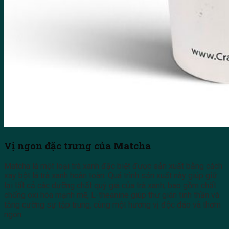
Vị ngon đặc trưng của Matcha
Matcha là một loại trà xanh đặc biệt được sản xuất bằng cách
xay bột lá trà xanh hoàn toàn. Quá trình sản xuất này giúp giữ
lại tất cả các dưỡng chất quý giá của trà xanh, bao gồm chất
chống oxi hóa mạnh mẽ, L-theanine giúp thư giãn tinh thần và
tăng cường sự tập trung, cùng một hương vị độc đáo và thơm
ngon.