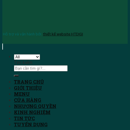
Hỗ trợ và vận hành bởi:
thiết kế website HTDIGI
Tìm kiếm:
TRANG CHỦ
GIỚI THIỆU
MENU
CỬA HÀNG
NHƯỢNG QUYỀN
KINH NGHIỆM
TIN TỨC
TUYỂN DỤNG