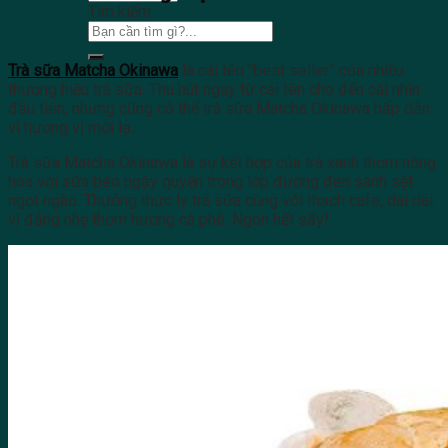
Tìm kiếm:
Trà sữa Matcha Okinawa
là cái tên “best seller” của nhiều
thương hiệu trà sữa. Thu hút ngay từ cái tên cho đến cái nhìn
đầu tiên, nhưng cũng có thể trà sữa Matcha Okinawa hấp dẫn
vì hương vị mới lạ.
Trà sữa Matcha Okinawa là sự kết hợp của trà xanh thơm nồng
hòa với sữa béo ngậy quyện trong lớp đường đen sánh sệt
ngọt ngào. Thưởng thức ly trà sữa cùng với thạch cafe, dai dai
vị đắng nhẹ thơm hương cà phê. Ngon hết sẩy!