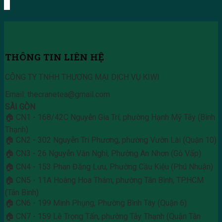
THÔNG TIN LIÊN HỆ
CÔNG TY TNHH THƯƠNG MẠI DỊCH VỤ KIWI
Email: thecranetea@gmail.com
SÀI GÒN
🏠 CN1 - 168/42C Nguyễn Gia Trí, phường Hạnh Mỹ Tây (Bình
Thạnh)
🏠 CN2 - 302 Nguyễn Tri Phương, phường Vườn Lài (Quận 10)
🏠 CN3 - 26 Nguyễn Văn Nghi, Phường An Nhơn (Gò Vấp)
🏠 CN4 - 153 Phan Đăng Lưu, Phường Cầu Kiệu (Phú Nhuận)
🏠 CN5 - 11A Hoàng Hoa Thám, phường Tân Bình, TP.HCM
(Tân Bình)
🏠 CN6 - 199 Minh Phụng, Phường Bình Tây (Quận 6)
🏠 CN7 - 159 Lê Trọng Tấn, phường Tây Thạnh (Quận Tân