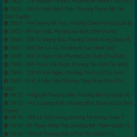
🏠 CN22 - 17B Nguyễn Thị Định, Phường An Khánh (Thủ Đức)
🏠 CN23 - 290 Xô Viết Nghệ Tĩnh , Phường Thạnh Mỹ Tây
(Bình Thạnh)
🏠 CN24 - 144 Dương Bá Trạc, Phường Chánh Hưng (Quận 8)
🏠 CN25 - 89 Vạn Kiếp, Phường Gia Định (Bình Thạnh)
🏠 CN26 - 735 Tạ Quang Bửu, Phường Chánh Hưng (Quận 8)
🏠 CN27 - 469 Tỉnh Lộ 10, Phường An Lạc (Bình Tân)
🏠 CN28 - 102 Tô Ngọc Vân, Phường Linh Xuân (Thủ Đức)
🏠 CN29 - 569 Phạm Văn Bạch, Phường Tân Sơn (Tân Bình)
🏠 CN30 - 128 Võ Văn Ngân, Phường Thủ Đức (Thủ Đức)
🏠 CN31 - 314 Lê Văn Việt, Phường Tăng Nhơn Phú (Thủ
Đức)
🏠 CN 32 - 4 Nguyễn Thượng Hiền, Phường Bàn Cờ (Quận 3)
🏠 CN 33 - 74 Lê Quang Định, Phường Bình Thạnh (Quận Bình
Thạnh)
🏠 CN 34 - 388 Lê Văn Lương, phường Tân Hưng, Quận 7
🏠 CN 35 - 86 Phạm Hồng Thái, phường Bến Thành (Quận 1)
🏠 CN 36 - 195 Lý Thường Kiệt, p.Phú Thọ (Quận 11)