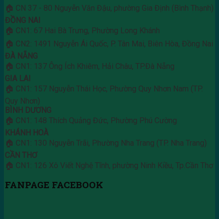
🏠 CN 37 - 80 Nguyễn Văn Đậu, phường Gia Định (Bình Thạnh)
ĐỒNG NAI
🏠 CN1: 67 Hai Bà Trưng, Phường Long Khánh
🏠 CN2: 1491 Nguyễn Ái Quốc, P. Tân Mai, Biên Hòa, Đồng Nai
ĐÀ NẴNG
🏠 CN1: 137 Ông Ích Khiêm, Hải Châu, TP.Đà Nẵng
GIA LAI
🏠 CN1: 157 Nguyễn Thái Học, Phường Quy Nhơn Nam (TP.
Quy Nhơn)
BÌNH DƯƠNG
🏠 CN1: 148 Thích Quảng Đức, Phường Phú Cường
KHÁNH HOÀ
🏠 CN1: 130 Nguyễn Trãi, Phường Nha Trang (TP. Nha Trang)
CẦN THƠ
🏠 CN1: 126 Xô Viết Nghệ Tĩnh, phường Ninh Kiều, Tp.Cần Thơ
FANPAGE FACEBOOK