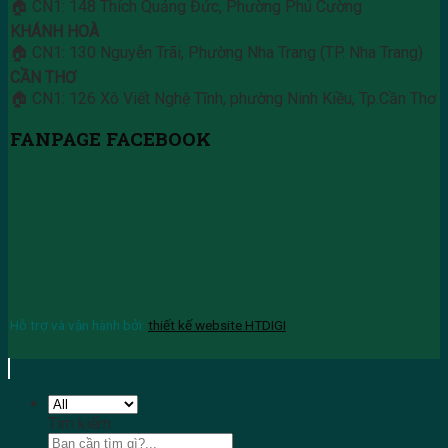
🏠 CN1: 148 Thích Quảng Đức, Phường Phú Cường
KHÁNH HOÀ
🏠 CN1: 130 Nguyễn Trãi, Phường Nha Trang (TP. Nha Trang)
CẦN THƠ
🏠 CN1: 126 Xô Viết Nghệ Tĩnh, phường Ninh Kiều, Tp.Cần Thơ
FANPAGE FACEBOOK
Hỗ trợ và vận hành bởi:
thiết kế website HTDIGI
Tìm kiếm: