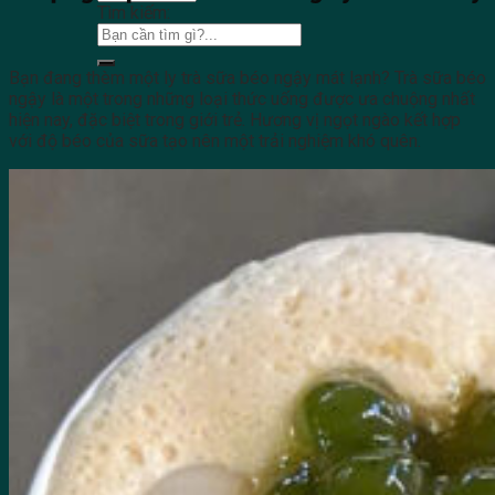
Tìm kiếm:
Bạn đang thèm một ly trà sữa béo ngậy mát lạnh? Trà sữa béo
ngậy là một trong những loại thức uống được ưa chuộng nhất
hiện nay, đặc biệt trong giới trẻ. Hương vị ngọt ngào kết hợp
với độ béo của sữa tạo nên một trải nghiệm khó quên.