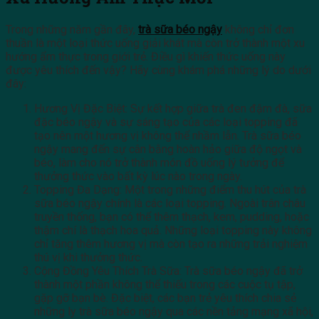
Trong những năm gần đây,
trà sữa béo ngậy
không chỉ đơn
thuần là một loại thức uống giải khát mà còn trở thành một xu
hướng ẩm thực trong giới trẻ. Điều gì khiến thức uống này
được yêu thích đến vậy? Hãy cùng khám phá những lý do dưới
đây:
Hương Vị Đặc Biệt: Sự kết hợp giữa trà đen đậm đà, sữa
đặc béo ngậy và sự sáng tạo của các loại topping đã
tạo nên một hương vị không thể nhầm lẫn. Trà sữa béo
ngậy mang đến sự cân bằng hoàn hảo giữa độ ngọt và
béo, làm cho nó trở thành món đồ uống lý tưởng để
thưởng thức vào bất kỳ lúc nào trong ngày.
Topping Đa Dạng: Một trong những điểm thu hút của trà
sữa béo ngậy chính là các loại topping. Ngoài trân châu
truyền thống, bạn có thể thêm thạch, kem, pudding, hoặc
thậm chí là thạch hoa quả. Những loại topping này không
chỉ tăng thêm hương vị mà còn tạo ra những trải nghiệm
thú vị khi thưởng thức.
Cộng Đồng Yêu Thích Trà Sữa: Trà sữa béo ngậy đã trở
thành một phần không thể thiếu trong các cuộc tụ tập,
gặp gỡ bạn bè. Đặc biệt, các bạn trẻ yêu thích chia sẻ
những ly trà sữa béo ngậy qua các nền tảng mạng xã hội,