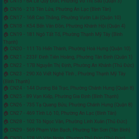
🏠 CN15 - 6A Lê Quý Đôn, Phường Võ Thị Sáu (Quận 3)
🏠 CN16 - 213 Tên Lửa, Phường An Lạc (Bình Tân)
🏠 CN17 - 168 Cao Thắng, Phường Vườn Lài (Quận 10)
🏠 CN18 - K54 Bến Vân Đồn, Phường Khánh Hội (Quận 4)
🏠 CN19 - 181 Ngô Tất Tố, Phường Thạnh Mỹ Tây (Bình
Thạnh)
🏠 CN20 - 111 Tô Hiến Thành, Phường Hoà Hưng (Quận 10)
🏠 CN21 - 233F Đinh Tiên Hoàng, Phường Tân Định (Quận 1)
🏠 CN22 - 17B Nguyễn Thị Định, Phường An Khánh (Thủ Đức)
🏠 CN23 - 290 Xô Viết Nghệ Tĩnh , Phường Thạnh Mỹ Tây
(Bình Thạnh)
🏠 CN24 - 144 Dương Bá Trạc, Phường Chánh Hưng (Quận 8)
🏠 CN25 - 89 Vạn Kiếp, Phường Gia Định (Bình Thạnh)
🏠 CN26 - 735 Tạ Quang Bửu, Phường Chánh Hưng (Quận 8)
🏠 CN27 - 469 Tỉnh Lộ 10, Phường An Lạc (Bình Tân)
🏠 CN28 - 102 Tô Ngọc Vân, Phường Linh Xuân (Thủ Đức)
🏠 CN29 - 569 Phạm Văn Bạch, Phường Tân Sơn (Tân Bình)
🏠 CN30 - 128 Võ Văn Ngân, Phường Thủ Đức (Thủ Đức)