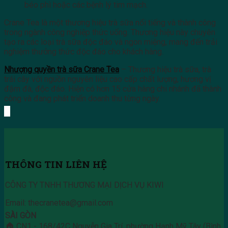
béo phì hoặc các bệnh lý tim mạch.
Crane Tea là một thương hiệu trà sữa nổi tiếng và thành công
trong ngành công nghiệp thức uống. Thương hiệu này chuyên
tạo ra các loại trà sữa độc đáo và ngon miệng, mang đến trải
nghiệm thưởng thức độc đáo cho khách hàng.
Nhượng quyền trà sữa Crane Tea
– Thương hiệu trà sữa, trà
trái cây với nguồn nguyên liệu cao cấp chất lượng, hương vị
đậm đà, độc đáo. Hiện có hơn 15 cửa hàng chi nhánh đã thành
công và đang phát triển doanh thu từng ngày.
THÔNG TIN LIÊN HỆ
CÔNG TY TNHH THƯƠNG MẠI DỊCH VỤ KIWI
Email: thecranetea@gmail.com
SÀI GÒN
🏠 CN1 - 168/42C Nguyễn Gia Trí, phường Hạnh Mỹ Tây (Bình