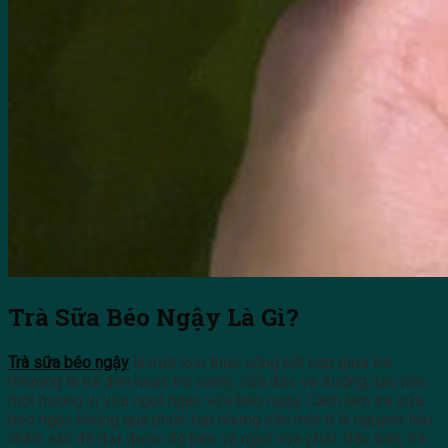
Trà Sữa Béo Ngậy Là Gì?
Trà sữa béo ngậy
là một loại thức uống kết hợp giữa trà
(thường là trà đen hoặc trà xanh), sữa đặc và đường, tạo nên
một hương vị vừa ngọt ngào vừa béo ngậy. Cách làm trà sữa
béo ngậy không quá phức tạp nhưng cần một tỉ lệ nguyên liệu
chính xác để đạt được độ béo và ngọt vừa phải. Đặc biệt, trà