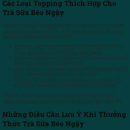
Các Loại Topping Thích Hợp Cho
Trà Sữa Béo Ngậy
Topping là một phần không thể thiếu trong mỗi ly trà sữa béo
ngậy, giúp gia tăng sự thú vị và sáng tạo trong món đồ uống
này. Một số topping phổ biến gồm:
Trân châu: Topping này mang lại cảm giác dai và thú vị
khi ăn, là lựa chọn yêu thích của nhiều người.
Thạch trái cây: Thạch có thể giúp bạn cảm nhận được sự
tươi mát và đổi vị khi uống trà sữa.
Kem: Thêm một chút kem vào trà sữa giúp món đồ uống
này trở nên béo ngậy hơn và hấp dẫn hơn.
Pudding: Thêm pudding vào trà sữa sẽ mang đến một
sự kết hợp hoàn hảo giữa độ ngọt và độ mịn màng.
Tùy theo sở thích và khẩu vị, bạn có thể kết hợp các loại
topping này sao cho phù hợp với trà sữa béo ngậy của mình.
Những Điều Cần Lưu Ý Khi Thưởng
Thức Trà Sữa Béo Ngậy