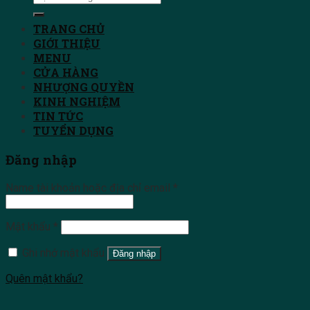
TRANG CHỦ
GIỚI THIỆU
MENU
CỬA HÀNG
NHƯỢNG QUYỀN
KINH NGHIỆM
TIN TỨC
TUYỂN DỤNG
Đăng nhập
Name tài khoản hoặc địa chỉ email
*
Mật khẩu
*
Ghi nhớ mật khẩu
Đăng nhập
Quên mật khẩu?