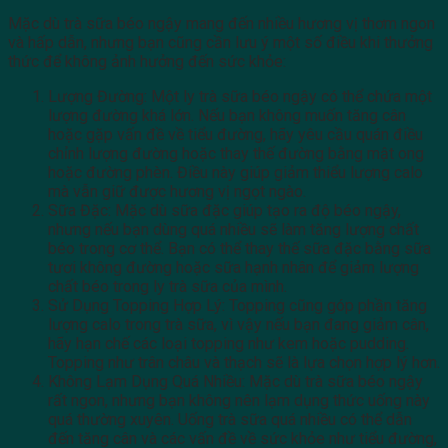
Mặc dù trà sữa béo ngậy mang đến nhiều hương vị thơm ngon
và hấp dẫn, nhưng bạn cũng cần lưu ý một số điều khi thưởng
thức để không ảnh hưởng đến sức khỏe:
Lượng Đường: Một ly trà sữa béo ngậy có thể chứa một
lượng đường khá lớn. Nếu bạn không muốn tăng cân
hoặc gặp vấn đề về tiểu đường, hãy yêu cầu quán điều
chỉnh lượng đường hoặc thay thế đường bằng mật ong
hoặc đường phèn. Điều này giúp giảm thiểu lượng calo
mà vẫn giữ được hương vị ngọt ngào.
Sữa Đặc: Mặc dù sữa đặc giúp tạo ra độ béo ngậy,
nhưng nếu bạn dùng quá nhiều sẽ làm tăng lượng chất
béo trong cơ thể. Bạn có thể thay thế sữa đặc bằng sữa
tươi không đường hoặc sữa hạnh nhân để giảm lượng
chất béo trong ly trà sữa của mình.
Sử Dụng Topping Hợp Lý: Topping cũng góp phần tăng
lượng calo trong trà sữa, vì vậy nếu bạn đang giảm cân,
hãy hạn chế các loại topping như kem hoặc pudding.
Topping như trân châu và thạch sẽ là lựa chọn hợp lý hơn.
Không Lạm Dụng Quá Nhiều: Mặc dù trà sữa béo ngậy
rất ngon, nhưng bạn không nên lạm dụng thức uống này
quá thường xuyên. Uống trà sữa quá nhiều có thể dẫn
đến tăng cân và các vấn đề về sức khỏe như tiểu đường,