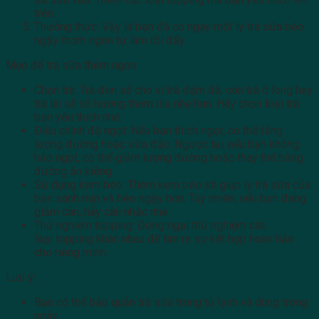
trên.
Thưởng thức: Vậy là bạn đã có ngay một ly trà sữa béo
ngậy thơm ngon tự làm rồi đấy.
Mẹo để trà sữa thêm ngon:
Chọn trà: Trà đen sẽ cho vị trà đậm đà, còn trà ô long hay
trà lài sẽ có hương thơm dịu nhẹ hơn. Hãy chọn loại trà
bạn yêu thích nhé.
Điều chỉnh độ ngọt: Nếu bạn thích ngọt, có thể tăng
lượng đường hoặc sữa đặc. Ngược lại, nếu bạn không
hảo ngọt, có thể giảm lượng đường hoặc thay thế bằng
đường ăn kiêng.
Sử dụng kem béo: Thêm kem béo sẽ giúp ly trà sữa của
bạn sánh mịn và béo ngậy hơn. Tuy nhiên, nếu bạn đang
giảm cân, hãy cân nhắc nhé.
Thử nghiệm topping: Đừng ngại thử nghiệm các
loại topping khác nhau để tìm ra sự kết hợp hoàn hảo
cho riêng mình.
Lưu ý:
Bạn có thể bảo quản trà sữa trong tủ lạnh và dùng trong
ngày.