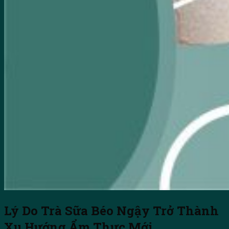
Lý Do Trà Sữa Béo Ngậy Trở Thành
Xu Hướng Ẩm Thực Mới