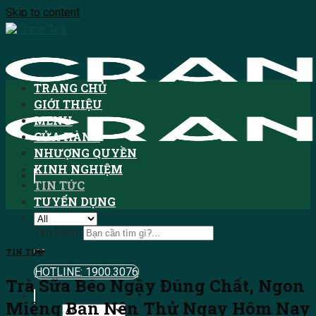
Skip to content
TRANG CHỦ
GIỚI THIỆU
MENU
CỬA HÀNG
NHƯỢNG QUYỀN
KINH NGHIỆM
TIN TỨC
TUYỂN DỤNG
Tìm kiếm:
TIN TỨC
HOTLINE: 1900.3076
Trà Sữa Béo Ngậy Đúng Chất, Ngon
Miệng Bạn Nên Thử Ngay Hôm Nay