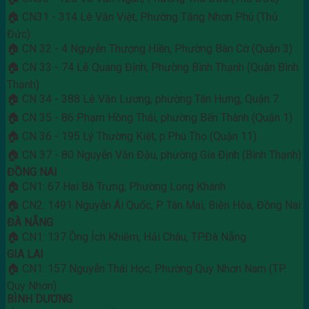
🏠 CN31 - 314 Lê Văn Việt, Phường Tăng Nhơn Phú (Thủ
Đức)
🏠 CN 32 - 4 Nguyễn Thượng Hiền, Phường Bàn Cờ (Quận 3)
🏠 CN 33 - 74 Lê Quang Định, Phường Bình Thạnh (Quận Bình
Thạnh)
🏠 CN 34 - 388 Lê Văn Lương, phường Tân Hưng, Quận 7
🏠 CN 35 - 86 Phạm Hồng Thái, phường Bến Thành (Quận 1)
🏠 CN 36 - 195 Lý Thường Kiệt, p.Phú Thọ (Quận 11)
🏠 CN 37 - 80 Nguyễn Văn Đậu, phường Gia Định (Bình Thạnh)
ĐỒNG NAI
🏠 CN1: 67 Hai Bà Trưng, Phường Long Khánh
🏠 CN2: 1491 Nguyễn Ái Quốc, P. Tân Mai, Biên Hòa, Đồng Nai
ĐÀ NẴNG
🏠 CN1: 137 Ông Ích Khiêm, Hải Châu, TP.Đà Nẵng
GIA LAI
🏠 CN1: 157 Nguyễn Thái Học, Phường Quy Nhơn Nam (TP.
Quy Nhơn)
BÌNH DƯƠNG