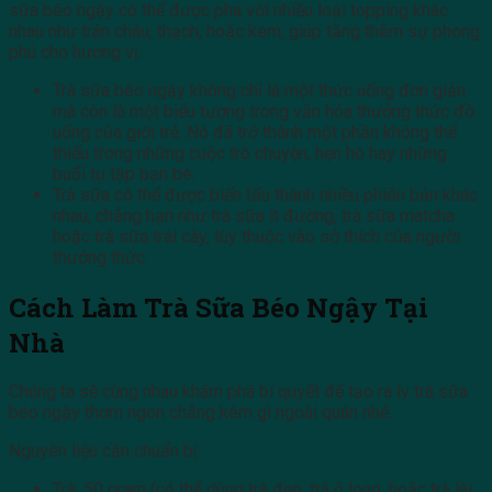
sữa béo ngậy có thể được pha với nhiều loại topping khác
nhau như trân châu, thạch, hoặc kem, giúp tăng thêm sự phong
phú cho hương vị.
Trà sữa béo ngậy không chỉ là một thức uống đơn giản
mà còn là một biểu tượng trong văn hóa thưởng thức đồ
uống của giới trẻ. Nó đã trở thành một phần không thể
thiếu trong những cuộc trò chuyện, hẹn hò hay những
buổi tụ tập bạn bè.
Trà sữa có thể được biến tấu thành nhiều phiên bản khác
nhau, chẳng hạn như trà sữa ít đường, trà sữa matcha
hoặc trà sữa trái cây, tùy thuộc vào sở thích của người
thưởng thức.
Cách Làm Trà Sữa Béo Ngậy Tại
Nhà
Chúng ta sẽ cùng nhau khám phá bí quyết để tạo ra ly trà sữa
béo ngậy thơm ngon chẳng kém gì ngoài quán nhé.
Nguyên liệu cần chuẩn bị:
Trà: 50 gram (có thể dùng trà đen, trà ô long, hoặc trà lài