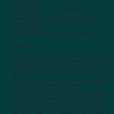
tùy theo sở thích).
Sữa: 200ml (ưu tiên sữa tươi không đường).
Sữa đặc: 50ml.
Kem béo: 30ml (tùy chọn, giúp tăng độ béo ngậy).
Đường: 20-30 gram (hoặc tùy theo khẩu vị).
Nước sôi: 300ml.
Topping: Trân châu, thạch, pudding,… (tùy thích).
Đá: Vừa đủ.
Các bước thực hiện:
Pha trà: Cho trà vào ấm, rót nước sôi vào và hãm trong
vòng 10-15 phút. Sau đó lọc bỏ bã trà, chỉ giữ lại nước
trà. Bước này rất quan trọng để có một ly trà sữa có
hương vị thơm ngon nhất, đừng quên chọn trà chất lượng
nhé!
Pha sữa: Cho sữa tươi, sữa đặc, và kem béo (nếu có)
vào một ly hoặc bình lắc. Khuấy đều hoặc lắc nhẹ cho
các nguyên liệu hòa quyện với nhau.
Kết hợp trà và sữa: Từ từ rót hỗn hợp sữa vào nước trà,
khuấy đều. Nếu bạn thích uống ngọt hơn, có thể thêm
đường và tiếp tục khuấy đều cho đường tan hết.
Thêm đá và topping: Cho đá vào ly, sau đó đổ hỗn hợp
trà sữa vào. Thêm các loại topping mà bạn yêu thích lên