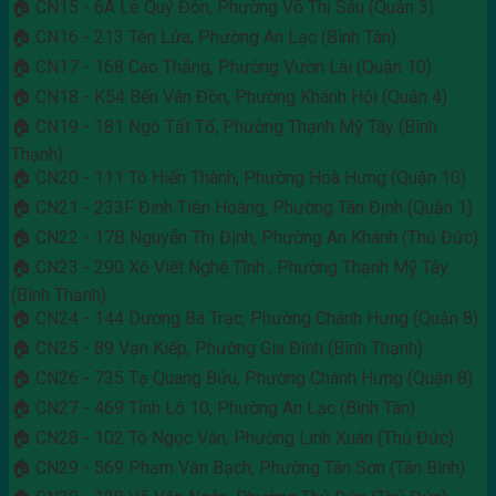
🏠 CN15 - 6A Lê Quý Đôn, Phường Võ Thị Sáu (Quận 3)
🏠 CN16 - 213 Tên Lửa, Phường An Lạc (Bình Tân)
🏠 CN17 - 168 Cao Thắng, Phường Vườn Lài (Quận 10)
🏠 CN18 - K54 Bến Vân Đồn, Phường Khánh Hội (Quận 4)
🏠 CN19 - 181 Ngô Tất Tố, Phường Thạnh Mỹ Tây (Bình
Thạnh)
🏠 CN20 - 111 Tô Hiến Thành, Phường Hoà Hưng (Quận 10)
🏠 CN21 - 233F Đinh Tiên Hoàng, Phường Tân Định (Quận 1)
🏠 CN22 - 17B Nguyễn Thị Định, Phường An Khánh (Thủ Đức)
🏠 CN23 - 290 Xô Viết Nghệ Tĩnh , Phường Thạnh Mỹ Tây
(Bình Thạnh)
🏠 CN24 - 144 Dương Bá Trạc, Phường Chánh Hưng (Quận 8)
🏠 CN25 - 89 Vạn Kiếp, Phường Gia Định (Bình Thạnh)
🏠 CN26 - 735 Tạ Quang Bửu, Phường Chánh Hưng (Quận 8)
🏠 CN27 - 469 Tỉnh Lộ 10, Phường An Lạc (Bình Tân)
🏠 CN28 - 102 Tô Ngọc Vân, Phường Linh Xuân (Thủ Đức)
🏠 CN29 - 569 Phạm Văn Bạch, Phường Tân Sơn (Tân Bình)