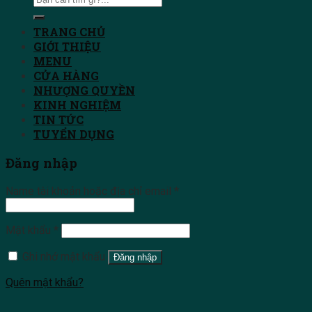
TRANG CHỦ
GIỚI THIỆU
MENU
CỬA HÀNG
NHƯỢNG QUYỀN
KINH NGHIỆM
TIN TỨC
TUYỂN DỤNG
Đăng nhập
Name tài khoản hoặc địa chỉ email
*
Mật khẩu
*
Ghi nhớ mật khẩu
Đăng nhập
Quên mật khẩu?