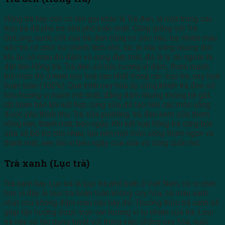
Hồng trà hay còn có tên gọi khác là Trà đen, là một trong các
loại trà để pha trà sữa phổ biến nhất. Cũng giống với Trà
OoLong, nước cốt của trà đen cũng có sắc nâu, tuy nhiên màu
sắc trà có chút sự chênh lệch nhỏ, lúc là nâu sáng nhưng đôi
khi lại có màu đỏ đậm vô cùng đẹp mắt, đó là lý do người ta
đặt tên Hồng trà. Trà đen sở hữu hương vị đậm, thơm mạnh
bởi mức độ ủ men oxy hoá cao nhất trong các loại trà, oxy hoá
hoàn toàn (100%). Quá trình oxy hóa ấy cũng khiến trà đen sở
hữu hương vị mạnh mẽ nhất, đắng đậm nhưng không hề gắt,
rất hoàn hảo khi kết hợp cùng sữa để tạo nên các món uống
được yêu thích như Trà sữa pudding, trà đen kem sữa thơm
nồng nàn, thanh mát, béo ngậy. Khi kết hợp hồng trà cùng bột
sữa sẽ bổ trợ cho nhau, tạo nên một món uống thơm ngon và
thanh mát, xen lẫn vị béo ngậy của sữa vô cùng cuốn hút.
Trà xanh (Lục trà)
Trà xanh hay Lục trà là loại trà phổ biến ở Việt Nam, có vị chát
hơn vì đây là loại trà hoàn toàn không oxy hóa, có màu xanh
nhạt chứ không đậm màu nâu hay đỏ. Thưởng thức trà xanh sẽ
giúp tận hưởng được trọn vẹn hương vị tự nhiên của trà. Loại
trà này có tác dụng tuyệt vời trong việc chống oxy hóa, nuôi