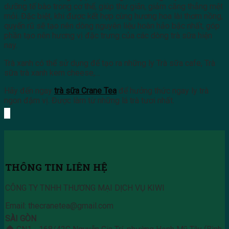
dưỡng tế bào trong cơ thể, giúp thư giãn, giảm căng thẳng mệt
mỏi. Đặc biệt, khi được kết hợp cùng hương hoa lài thơm nồng,
quyến rũ sẽ tạo nên dòng nguyên liệu hoàn hảo bậc nhất, góp
phần tạo nên hương vị đặc trưng của các dòng trà sữa hiện
nay.
Trà xanh có thể sử dụng để tạo ra những ly Trà sữa cafe, Trà
sữa trà xanh kem cheese,…
Hãy đến ngay
trà sữa Crane Tea
để hưởng thức ngay ly trà
ngon đậm vị. Được làm từ những lá trà tươi nhất.
THÔNG TIN LIÊN HỆ
CÔNG TY TNHH THƯƠNG MẠI DỊCH VỤ KIWI
Email: thecranetea@gmail.com
SÀI GÒN