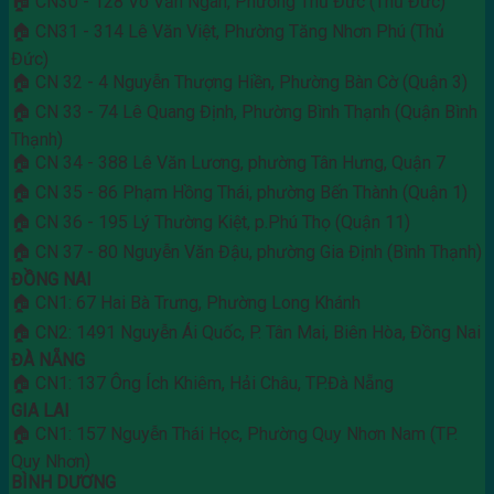
🏠 CN30 - 128 Võ Văn Ngân, Phường Thủ Đức (Thủ Đức)
🏠 CN31 - 314 Lê Văn Việt, Phường Tăng Nhơn Phú (Thủ
Đức)
🏠 CN 32 - 4 Nguyễn Thượng Hiền, Phường Bàn Cờ (Quận 3)
🏠 CN 33 - 74 Lê Quang Định, Phường Bình Thạnh (Quận Bình
Thạnh)
🏠 CN 34 - 388 Lê Văn Lương, phường Tân Hưng, Quận 7
🏠 CN 35 - 86 Phạm Hồng Thái, phường Bến Thành (Quận 1)
🏠 CN 36 - 195 Lý Thường Kiệt, p.Phú Thọ (Quận 11)
🏠 CN 37 - 80 Nguyễn Văn Đậu, phường Gia Định (Bình Thạnh)
ĐỒNG NAI
🏠 CN1: 67 Hai Bà Trưng, Phường Long Khánh
🏠 CN2: 1491 Nguyễn Ái Quốc, P. Tân Mai, Biên Hòa, Đồng Nai
ĐÀ NẴNG
🏠 CN1: 137 Ông Ích Khiêm, Hải Châu, TP.Đà Nẵng
GIA LAI
🏠 CN1: 157 Nguyễn Thái Học, Phường Quy Nhơn Nam (TP.
Quy Nhơn)
BÌNH DƯƠNG