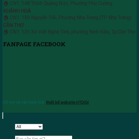
🏠 CN1: 148 Thích Quảng Đức, Phường Phú Cường
KHÁNH HOÀ
🏠 CN1: 130 Nguyễn Trãi, Phường Nha Trang (TP. Nha Trang)
CẦN THƠ
🏠 CN1: 126 Xô Viết Nghệ Tĩnh, phường Ninh Kiều, Tp.Cần Thơ
FANPAGE FACEBOOK
Hỗ trợ và vận hành bởi:
thiết kế website HTDIGI
Tìm kiếm: