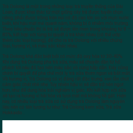
Trà Oolong là một trong những loại trà truyền thống của Đài
Loan, được khai thác từ một giống cây trà được tuyển chọn
riêng, phải được trồng trên núi có độ cao lớn so với mực nước
biển, khí hậu mát mẻ quanh năm, không bị ô nhiễm môi trường.
Theo tiêu chuẩn thì lá trà sẽ được lên men trong khoảng từ 8 –
85%, kết hợp với từng bí quyết ủ trà khác nhau (có thể ướp
thêm các loại hương), để cho ra trà Oolong với nhiều chủng
loại, hương vị, và màu sắc khác nhau.
Trà Oolong khá đặc biệt bởi có mức độ oxy hóa từ 30-40%.
Khi dùng trà Oolong pha trà sữa, màu sẽ chuyển dần từ hổ
phách tới nâu đỏ tạo nên màu sắc vô cùng hấp dẫn. Đây cũng
chính bí quyết để pha chế một ly trà sữa thơm ngon và bắt mắt.
Về hương vị, Trà Oolong có vị đắng rất đặc trưng, xen lẫn chút
cảm giác chát nhè nhẹ. Tuy nhiên hậu vị sẽ dần trở nên ngọt
hơn, như để dung hòa trải nghiệm vị giác. Khi kết hợp với sữa
sẽ tạo ra hương vị hài hòa và tươi mát mà không hề gắt. Hiện
nay, có nhiều loại trà sữa có sử dụng trà Oolong làm nguyên
liệu nên có tên tương tư như: Trà Oolong kem sữa, Trà sữa
Hokkaido…