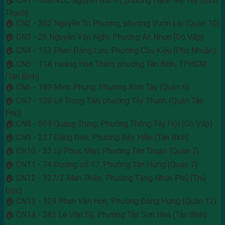
🏠 CN1 - 168/42C Nguyễn Gia Trí, phường Hạnh Mỹ Tây (Bình
Thạnh)
🏠 CN2 - 302 Nguyễn Tri Phương, phường Vườn Lài (Quận 10)
🏠 CN3 - 26 Nguyễn Văn Nghi, Phường An Nhơn (Gò Vấp)
🏠 CN4 - 153 Phan Đăng Lưu, Phường Cầu Kiệu (Phú Nhuận)
🏠 CN5 - 11A Hoàng Hoa Thám, phường Tân Bình, TP.HCM
(Tân Bình)
🏠 CN6 - 199 Minh Phụng, Phường Bình Tây (Quận 6)
🏠 CN7 - 159 Lê Trọng Tấn, phường Tây Thạnh (Quận Tân
Phú)
🏠 CN8 - 569 Quang Trung, Phường Thông Tây Hội (Gò Vấp)
🏠 CN9 - 237 Đồng Đen, Phường Bảy Hiền (Tân Bình)
🏠 CN10 - 33 Lý Phục Man, Phường Tân Thuận (Quận 7)
🏠 CN11 - 74 Đường số 17, Phường Tân Hưng (Quận 7)
🏠 CN12 - 127/2 Man Thiện, Phường Tăng Nhơn Phú (Thủ
Đức)
🏠 CN13 - 129 Phan Văn Hớn, Phường Đông Hưng (Quận 12)
🏠 CN14 - 283 Lê Văn Sỹ, Phường Tân Sơn Hoà (Tân Bình)