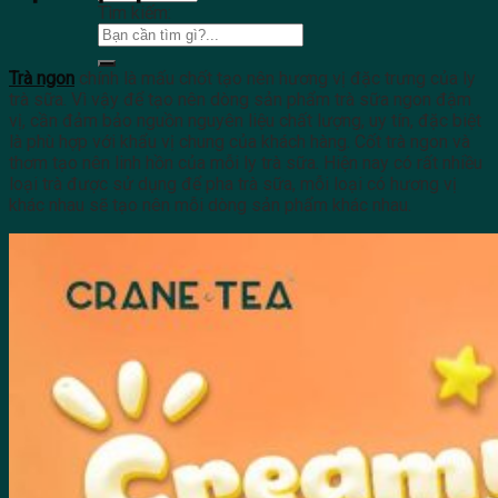
Tìm kiếm:
Trà ngon
chính là mấu chốt tạo nên hương vị đặc trưng của ly
trà sữa. Vì vậy để tạo nên dòng sản phẩm trà sữa ngon đậm
vị, cần đảm bảo nguồn nguyên liệu chất lượng, uy tín, đặc biệt
là phù hợp với khẩu vị chung của khách hàng. Cốt trà ngon và
thơm tạo nên linh hồn của mỗi ly trà sữa. Hiện nay có rất nhiều
loại trà được sử dụng để pha trà sữa, mỗi loại có hương vị
khác nhau sẽ tạo nên mỗi dòng sản phẩm khác nhau.