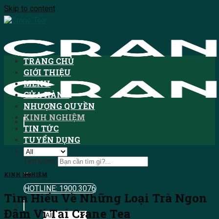
Skip to content
TRANG CHỦ
GIỚI THIỆU
MENU
CỬA HÀNG
NHƯỢNG QUYỀN
KINH NGHIỆM
TIN TỨC
TUYỂN DỤNG
Tìm kiếm:
KINH NGHIỆM
HOTLINE: 1900.3076
Tìm Hiểu Về Những Loại Trà Ngon
Đậm Vị Tại Crane Tea