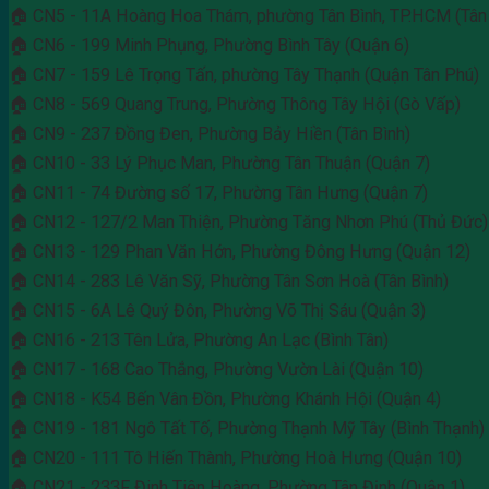
🏠 CN5 - 11A Hoàng Hoa Thám, phường Tân Bình, TP.HCM (Tân 
🏠 CN6 - 199 Minh Phụng, Phường Bình Tây (Quận 6)
🏠 CN7 - 159 Lê Trọng Tấn, phường Tây Thạnh (Quận Tân Phú)
🏠 CN8 - 569 Quang Trung, Phường Thông Tây Hội (Gò Vấp)
🏠 CN9 - 237 Đồng Đen, Phường Bảy Hiền (Tân Bình)
🏠 CN10 - 33 Lý Phục Man, Phường Tân Thuận (Quận 7)
🏠 CN11 - 74 Đường số 17, Phường Tân Hưng (Quận 7)
🏠 CN12 - 127/2 Man Thiện, Phường Tăng Nhơn Phú (Thủ Đức)
🏠 CN13 - 129 Phan Văn Hớn, Phường Đông Hưng (Quận 12)
🏠 CN14 - 283 Lê Văn Sỹ, Phường Tân Sơn Hoà (Tân Bình)
🏠 CN15 - 6A Lê Quý Đôn, Phường Võ Thị Sáu (Quận 3)
🏠 CN16 - 213 Tên Lửa, Phường An Lạc (Bình Tân)
🏠 CN17 - 168 Cao Thắng, Phường Vườn Lài (Quận 10)
🏠 CN18 - K54 Bến Vân Đồn, Phường Khánh Hội (Quận 4)
🏠 CN19 - 181 Ngô Tất Tố, Phường Thạnh Mỹ Tây (Bình Thạnh)
🏠 CN20 - 111 Tô Hiến Thành, Phường Hoà Hưng (Quận 10)
🏠 CN21 - 233F Đinh Tiên Hoàng, Phường Tân Định (Quận 1)