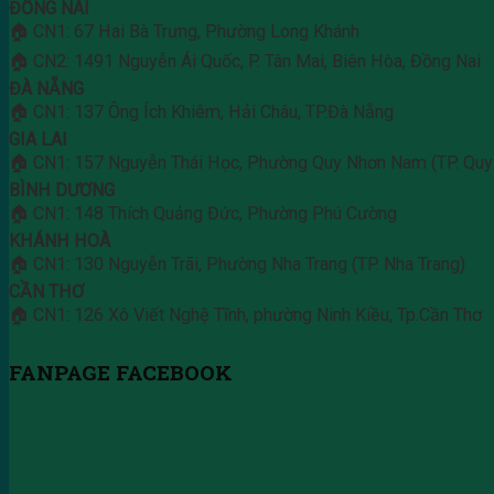
ĐỒNG NAI
🏠 CN1: 67 Hai Bà Trưng, Phường Long Khánh
🏠 CN2: 1491 Nguyễn Ái Quốc, P. Tân Mai, Biên Hòa, Đồng Nai
ĐÀ NẴNG
🏠 CN1: 137 Ông Ích Khiêm, Hải Châu, TP.Đà Nẵng
GIA LAI
🏠 CN1: 157 Nguyễn Thái Học, Phường Quy Nhơn Nam (TP. Quy
BÌNH DƯƠNG
🏠 CN1: 148 Thích Quảng Đức, Phường Phú Cường
KHÁNH HOÀ
🏠 CN1: 130 Nguyễn Trãi, Phường Nha Trang (TP. Nha Trang)
CẦN THƠ
🏠 CN1: 126 Xô Viết Nghệ Tĩnh, phường Ninh Kiều, Tp.Cần Thơ
FANPAGE FACEBOOK