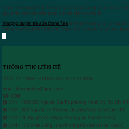
Crane Tea cam kết hỗ trợ kỹ thuật và đào tạo liên tục cho các
quy trình chế biến đến quản lý nhân viên và tiếp thị.
Nhượng quyền trà sữa Crane Tea
không chỉ mang lại lợi nhuận mà
những quyền lợi đặc biệt mà Crane Tea mang lại, giúp các nhượn
THÔNG TIN LIÊN HỆ
CÔNG TY TNHH THƯƠNG MẠI DỊCH VỤ KIWI
Email: thecranetea@gmail.com
SÀI GÒN
🏠 CN1 - 168/42C Nguyễn Gia Trí, phường Hạnh Mỹ Tây (Bình T
🏠 CN2 - 302 Nguyễn Tri Phương, phường Vườn Lài (Quận 10)
🏠 CN3 - 26 Nguyễn Văn Nghi, Phường An Nhơn (Gò Vấp)
🏠 CN4 - 153 Phan Đăng Lưu, Phường Cầu Kiệu (Phú Nhuận)