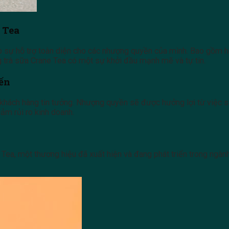
 Tea
ự hỗ trợ toàn diện cho các nhượng quyền của mình. Bao gồm hỗ t
g trà sữa Crane Tea có một sự khởi đầu mạnh mẽ và tự tin.
ến
 khách hàng tin tưởng. Nhượng quyền sẽ được hưởng lợi từ việc 
iảm rủi ro kinh doanh.
, một thương hiệu đã xuất hiện và đang phát triển trong ngành 