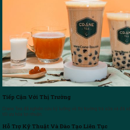
Tiếp Cận Với Thị Trường
Crane Tea đã nghiên cứu kỹ lưỡng về thị trường trà sữa và đã x
tối ưu hóa lợi nhuận.
Hỗ Trợ Kỹ Thuật Và Đào Tạo Liên Tục