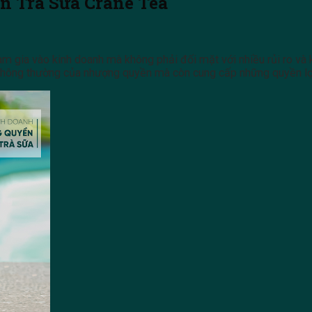
n Trà Sữa Crane Tea
gia vào kinh doanh mà không phải đối mặt với nhiều rủi ro và k
 thông thường của nhượng quyền mà còn cung cấp những quyền lợi