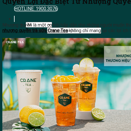
Quyền Lợi Đặc Biệt Từ Nhượng Quyề
HOTLINE: 1900.3076
Nhượng quyền là một cơ hội hấp dẫn cho những người muốn tham 
Tìm kiếm:
nhượng quyền trà sữa Crane Tea
không chỉ mang lại các lợi ích