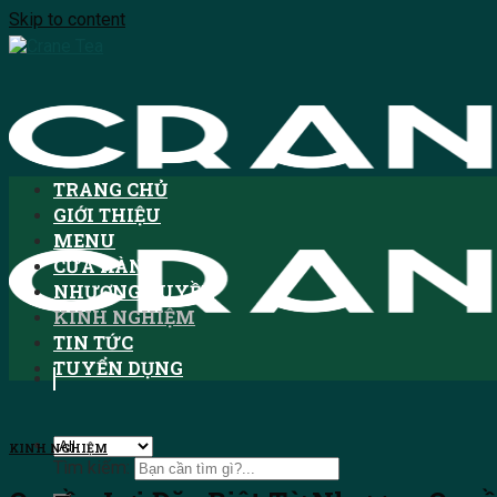
Skip to content
TRANG CHỦ
GIỚI THIỆU
MENU
CỬA HÀNG
NHƯỢNG QUYỀN
KINH NGHIỆM
TIN TỨC
TUYỂN DỤNG
KINH NGHIỆM
Tìm kiếm: