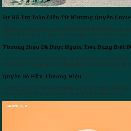
Sự Hỗ Trợ Toàn Diện Từ Nhượng Quyền Crane
Một trong những điểm mạnh của Crane Tea là cam kết cung cấp s
lý kinh doanh, và quảng cáo. Điều này giúp cho các chủ cửa hàn
Thương Hiệu Đã Được Người Tiêu Dùng Biết Đ
Trà sữa Crane Tea đã xây dựng một thương hiệu uy tín và được
lượng và uy tín, giúp tạo ra sự tin tưởng từ phía khách hàng và g
Quyền Sở Hữu Thương Hiệu
Nhượng quyền sẽ nhận được quyền sử dụng thương hiệu Crane Tea
khách hàng dễ dàng hơn và tạo ra lòng tin từ phía khách hàng.