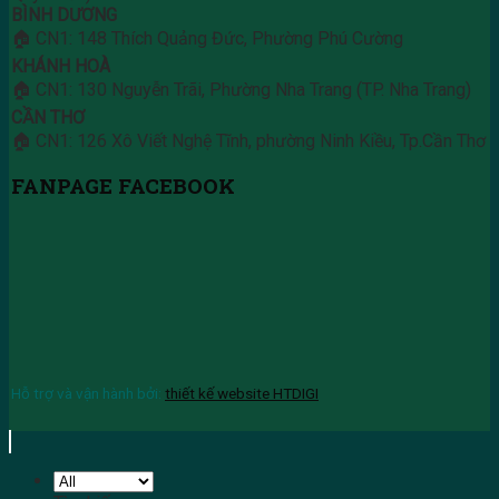
BÌNH DƯƠNG
🏠 CN1: 148 Thích Quảng Đức, Phường Phú Cường
KHÁNH HOÀ
🏠 CN1: 130 Nguyễn Trãi, Phường Nha Trang (TP. Nha Trang)
CẦN THƠ
🏠 CN1: 126 Xô Viết Nghệ Tĩnh, phường Ninh Kiều, Tp.Cần Thơ
FANPAGE FACEBOOK
Hỗ trợ và vận hành bởi:
thiết kế website HTDIGI