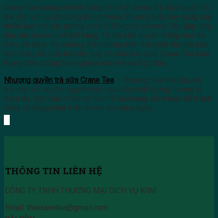
Crane Tea không chỉ nổi tiếng với chất lượng trà sữa tuyệt vời,
mà còn với sự đa dạng trong menu. Thương hiệu này cung cấp
nhiều loại trà sữa phong cách Á Đông và phương Tây, đáp ứng
nhu cầu của mọi khách hàng. Từ trà sữa truyền thống như trà
đen, trà xanh, trà oolong đến những món đặc biệt như trà sữa
trân châu, trà sữa trái cây, hay trà sữa hoa quả, Crane Tea luôn
mang đến những trải nghiệm mới mẻ và độc đáo.
Nhượng quyền trà sữa Crane Tea
– Thương hiệu trà sữa, trà
trái cây với nguồn nguyên liệu cao cấp chất lượng, hương vị
đậm đà, độc đáo. Hiện có hơn 15 cửa hàng chi nhánh đã thành
công và đang phát triển doanh thu từng ngày.
THÔNG TIN LIÊN HỆ
CÔNG TY TNHH THƯƠNG MẠI DỊCH VỤ KIWI
Email: thecranetea@gmail.com