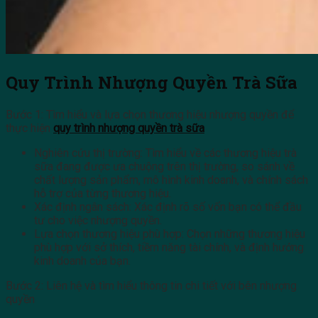
Quy Trình Nhượng Quyền Trà Sữa
Bước 1: Tìm hiểu và lựa chọn thương hiệu nhượng quyền để
thực hiện
quy trình nhượng quyền trà sữa
Nghiên cứu thị trường: Tìm hiểu về các thương hiệu trà
sữa đang được ưa chuộng trên thị trường, so sánh về
chất lượng sản phẩm, mô hình kinh doanh, và chính sách
hỗ trợ của từng thương hiệu.
Xác định ngân sách: Xác định rõ số vốn bạn có thể đầu
tư cho việc nhượng quyền.
Lựa chọn thương hiệu phù hợp: Chọn những thương hiệu
phù hợp với sở thích, tiềm năng tài chính, và định hướng
kinh doanh của bạn.
Bước 2: Liên hệ và tìm hiểu thông tin chi tiết với bên nhượng
quyền