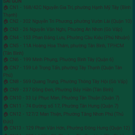
SÀI GÒN
🏠 CN1 - 168/42C Nguyễn Gia Trí, phường Hạnh Mỹ Tây (Bình
Thạnh)
🏠 CN2 - 302 Nguyễn Tri Phương, phường Vườn Lài (Quận 10)
🏠 CN3 - 26 Nguyễn Văn Nghi, Phường An Nhơn (Gò Vấp)
🏠 CN4 - 153 Phan Đăng Lưu, Phường Cầu Kiệu (Phú Nhuận)
🏠 CN5 - 11A Hoàng Hoa Thám, phường Tân Bình, TP.HCM
(Tân Bình)
🏠 CN6 - 199 Minh Phụng, Phường Bình Tây (Quận 6)
🏠 CN7 - 159 Lê Trọng Tấn, phường Tây Thạnh (Quận Tân
Phú)
🏠 CN8 - 569 Quang Trung, Phường Thông Tây Hội (Gò Vấp)
🏠 CN9 - 237 Đồng Đen, Phường Bảy Hiền (Tân Bình)
🏠 CN10 - 33 Lý Phục Man, Phường Tân Thuận (Quận 7)
🏠 CN11 - 74 Đường số 17, Phường Tân Hưng (Quận 7)
🏠 CN12 - 127/2 Man Thiện, Phường Tăng Nhơn Phú (Thủ
Đức)
🏠 CN13 - 129 Phan Văn Hớn, Phường Đông Hưng (Quận 12)