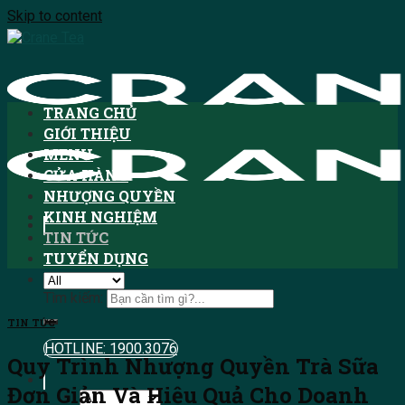
Skip to content
TRANG CHỦ
GIỚI THIỆU
MENU
CỬA HÀNG
NHƯỢNG QUYỀN
KINH NGHIỆM
TIN TỨC
TUYỂN DỤNG
Tìm kiếm:
TIN TỨC
HOTLINE: 1900.3076
Quy Trình Nhượng Quyền Trà Sữa
Đơn Giản Và Hiệu Quả Cho Doanh