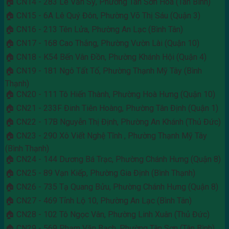
🏠 CN14 - 283 Lê Văn Sỹ, Phường Tân Sơn Hoà (Tân Bình)
🏠 CN15 - 6A Lê Quý Đôn, Phường Võ Thị Sáu (Quận 3)
🏠 CN16 - 213 Tên Lửa, Phường An Lạc (Bình Tân)
🏠 CN17 - 168 Cao Thắng, Phường Vườn Lài (Quận 10)
🏠 CN18 - K54 Bến Vân Đồn, Phường Khánh Hội (Quận 4)
🏠 CN19 - 181 Ngô Tất Tố, Phường Thạnh Mỹ Tây (Bình
Thạnh)
🏠 CN20 - 111 Tô Hiến Thành, Phường Hoà Hưng (Quận 10)
🏠 CN21 - 233F Đinh Tiên Hoàng, Phường Tân Định (Quận 1)
🏠 CN22 - 17B Nguyễn Thị Định, Phường An Khánh (Thủ Đức)
🏠 CN23 - 290 Xô Viết Nghệ Tĩnh , Phường Thạnh Mỹ Tây
(Bình Thạnh)
🏠 CN24 - 144 Dương Bá Trạc, Phường Chánh Hưng (Quận 8)
🏠 CN25 - 89 Vạn Kiếp, Phường Gia Định (Bình Thạnh)
🏠 CN26 - 735 Tạ Quang Bửu, Phường Chánh Hưng (Quận 8)
🏠 CN27 - 469 Tỉnh Lộ 10, Phường An Lạc (Bình Tân)
🏠 CN28 - 102 Tô Ngọc Vân, Phường Linh Xuân (Thủ Đức)
🏠 CN29 - 569 Phạm Văn Bạch, Phường Tân Sơn (Tân Bình)