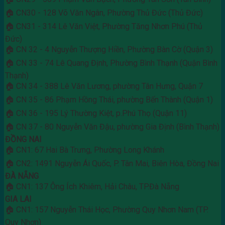
🏠 CN30 - 128 Võ Văn Ngân, Phường Thủ Đức (Thủ Đức)
🏠 CN31 - 314 Lê Văn Việt, Phường Tăng Nhơn Phú (Thủ
Đức)
🏠 CN 32 - 4 Nguyễn Thượng Hiền, Phường Bàn Cờ (Quận 3)
🏠 CN 33 - 74 Lê Quang Định, Phường Bình Thạnh (Quận Bình
Thạnh)
🏠 CN 34 - 388 Lê Văn Lương, phường Tân Hưng, Quận 7
🏠 CN 35 - 86 Phạm Hồng Thái, phường Bến Thành (Quận 1)
🏠 CN 36 - 195 Lý Thường Kiệt, p.Phú Thọ (Quận 11)
🏠 CN 37 - 80 Nguyễn Văn Đậu, phường Gia Định (Bình Thạnh)
ĐỒNG NAI
🏠 CN1: 67 Hai Bà Trưng, Phường Long Khánh
🏠 CN2: 1491 Nguyễn Ái Quốc, P. Tân Mai, Biên Hòa, Đồng Nai
ĐÀ NẴNG
🏠 CN1: 137 Ông Ích Khiêm, Hải Châu, TP.Đà Nẵng
GIA LAI
🏠 CN1: 157 Nguyễn Thái Học, Phường Quy Nhơn Nam (TP.
Quy Nhơn)