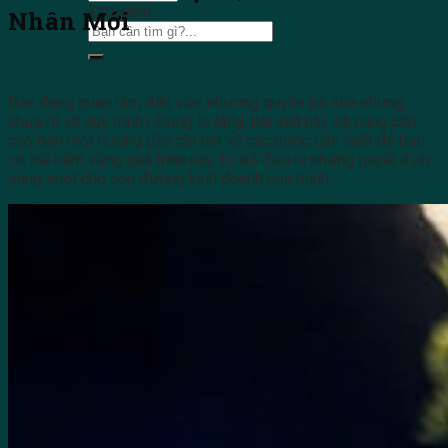
Tìm kiếm:
Nhân Mới
Bạn đang quan tâm đến việc nhượng quyền trà sữa nhưng
chưa rõ về quy trình? Đừng lo lắng, bài viết này sẽ cung cấp
cho bạn một hướng dẫn chi tiết về các bước cần thiết để bạn
có thể nắm vững quá trình này, từ đó đưa ra những quyết định
sáng suốt cho con đường kinh doanh của mình.