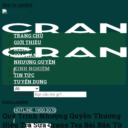
Skip to content
TRANG CHỦ
GIỚI THIỆU
MENU
CỬA HÀNG
NHƯỢNG QUYỀN
KINH NGHIỆM
TIN TỨC
TUYỂN DỤNG
Tìm kiếm:
KINH NGHIỆM
HOTLINE: 1900.3076
Quy Trình Nhượng Quyền Thương
Hiệu Trà Sữa Crane Tea Bài Bản Từ