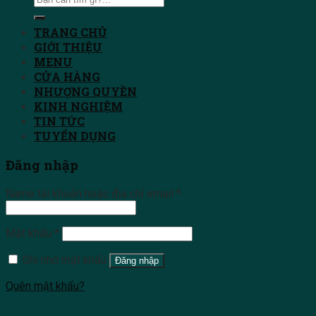
TRANG CHỦ
GIỚI THIỆU
MENU
CỬA HÀNG
NHƯỢNG QUYỀN
KINH NGHIỆM
TIN TỨC
TUYỂN DỤNG
Đăng nhập
Name tài khoản hoặc địa chỉ email
*
Mật khẩu
*
Ghi nhớ mật khẩu
Đăng nhập
Quên mật khẩu?