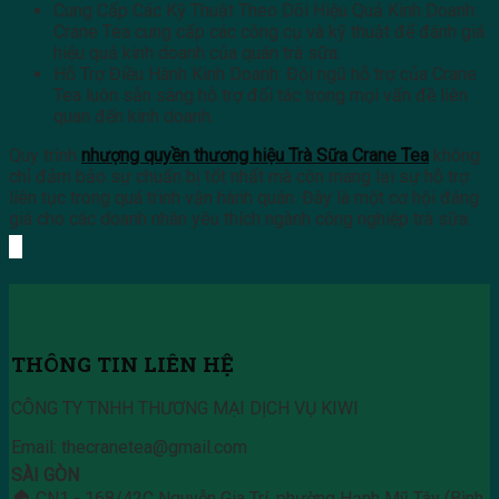
Cung Cấp Các Kỹ Thuật Theo Dõi Hiệu Quả Kinh Doanh:
Crane Tea cung cấp các công cụ và kỹ thuật để đánh giá
hiệu quả kinh doanh của quán trà sữa.
Hỗ Trợ Điều Hành Kinh Doanh: Đội ngũ hỗ trợ của Crane
Tea luôn sẵn sàng hỗ trợ đối tác trong mọi vấn đề liên
quan đến kinh doanh.
Quy trình
nhượng quyền thương hiệu Trà Sữa Crane Tea
không
chỉ đảm bảo sự chuẩn bị tốt nhất mà còn mang lại sự hỗ trợ
liên tục trong quá trình vận hành quán. Đây là một cơ hội đáng
giá cho các doanh nhân yêu thích ngành công nghiệp trà sữa.
THÔNG TIN LIÊN HỆ
CÔNG TY TNHH THƯƠNG MẠI DỊCH VỤ KIWI
Email: thecranetea@gmail.com
SÀI GÒN
🏠 CN1 - 168/42C Nguyễn Gia Trí, phường Hạnh Mỹ Tây (Bình