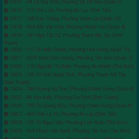
🏠 CN15 - 6A Lê Quý Đôn, Phường Võ Thị Sáu (Quận 3)
🏠 CN16 - 213 Tên Lửa, Phường An Lạc (Bình Tân)
🏠 CN17 - 168 Cao Thắng, Phường Vườn Lài (Quận 10)
🏠 CN18 - K54 Bến Vân Đồn, Phường Khánh Hội (Quận 4)
🏠 CN19 - 181 Ngô Tất Tố, Phường Thạnh Mỹ Tây (Bình
Thạnh)
🏠 CN20 - 111 Tô Hiến Thành, Phường Hoà Hưng (Quận 10)
🏠 CN21 - 233F Đinh Tiên Hoàng, Phường Tân Định (Quận 1)
🏠 CN22 - 17B Nguyễn Thị Định, Phường An Khánh (Thủ Đức)
🏠 CN23 - 290 Xô Viết Nghệ Tĩnh , Phường Thạnh Mỹ Tây
(Bình Thạnh)
🏠 CN24 - 144 Dương Bá Trạc, Phường Chánh Hưng (Quận 8)
🏠 CN25 - 89 Vạn Kiếp, Phường Gia Định (Bình Thạnh)
🏠 CN26 - 735 Tạ Quang Bửu, Phường Chánh Hưng (Quận 8)
🏠 CN27 - 469 Tỉnh Lộ 10, Phường An Lạc (Bình Tân)
🏠 CN28 - 102 Tô Ngọc Vân, Phường Linh Xuân (Thủ Đức)
🏠 CN29 - 569 Phạm Văn Bạch, Phường Tân Sơn (Tân Bình)