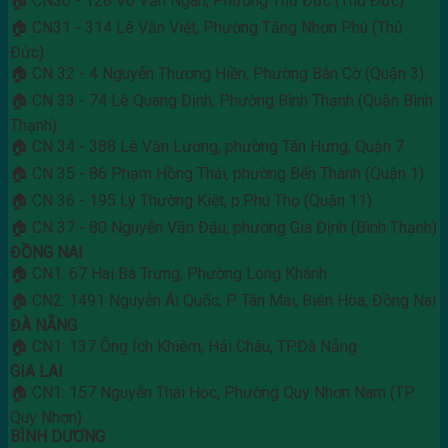
🏠 CN30 - 128 Võ Văn Ngân, Phường Thủ Đức (Thủ Đức)
🏠 CN31 - 314 Lê Văn Việt, Phường Tăng Nhơn Phú (Thủ
Đức)
🏠 CN 32 - 4 Nguyễn Thượng Hiền, Phường Bàn Cờ (Quận 3)
🏠 CN 33 - 74 Lê Quang Định, Phường Bình Thạnh (Quận Bình
Thạnh)
🏠 CN 34 - 388 Lê Văn Lương, phường Tân Hưng, Quận 7
🏠 CN 35 - 86 Phạm Hồng Thái, phường Bến Thành (Quận 1)
🏠 CN 36 - 195 Lý Thường Kiệt, p.Phú Thọ (Quận 11)
🏠 CN 37 - 80 Nguyễn Văn Đậu, phường Gia Định (Bình Thạnh)
ĐỒNG NAI
🏠 CN1: 67 Hai Bà Trưng, Phường Long Khánh
🏠 CN2: 1491 Nguyễn Ái Quốc, P. Tân Mai, Biên Hòa, Đồng Nai
ĐÀ NẴNG
🏠 CN1: 137 Ông Ích Khiêm, Hải Châu, TP.Đà Nẵng
GIA LAI
🏠 CN1: 157 Nguyễn Thái Học, Phường Quy Nhơn Nam (TP.
Quy Nhơn)
BÌNH DƯƠNG