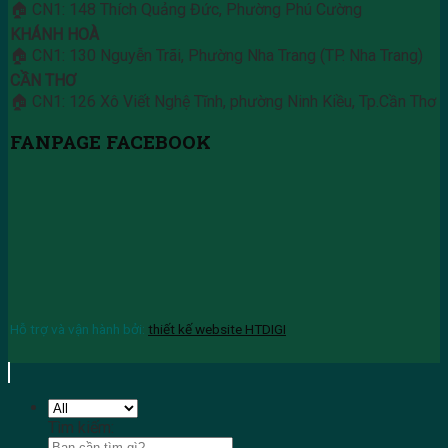
🏠 CN1: 148 Thích Quảng Đức, Phường Phú Cường
KHÁNH HOÀ
🏠 CN1: 130 Nguyễn Trãi, Phường Nha Trang (TP. Nha Trang)
CẦN THƠ
🏠 CN1: 126 Xô Viết Nghệ Tĩnh, phường Ninh Kiều, Tp.Cần Thơ
FANPAGE FACEBOOK
Hỗ trợ và vận hành bởi:
thiết kế website HTDIGI
Tìm kiếm: