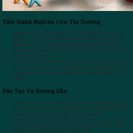
Tiến Hành Nghiên Cứu Thị Trường
Nghiên Cứu và Định Hình Thị Trường Địa Phương: Đội
ngũ tư vấn của Crane Tea sẽ hỗ trợ đối tác trong việc
nghiên cứu thị trường địa phương để xác định sự cần
thiết và tiềm năng của mô hình kinh doanh Trà Sữa Crane
Tea tại vị trí cụ thể.
Xác Định Vị Trí Quán: Đối tác cùng với sự hướng dẫn của
Crane Tea sẽ chọn vị trí lý tưởng cho quán, đảm bảo sự
thuận lợi và tiếp cận dễ dàng đối với khách hàng tiềm
năng.
Đào Tạo Và Hướng Dẫn
Khóa Học Đào Tạo Ban Đầu: Đối tác sẽ được tham gia
vào khóa học đào tạo chuyên sâu về quy trình pha chế,
quản lý cửa hàng, và nghiệp vụ kinh doanh.
Hướng Dẫn Vận Hành Quán: Crane Tea sẽ hỗ trợ đối tác
trong việc thiết lập và vận hành quán, bao gồm cả việc
chuẩn bị và phối hợp các nguyên liệu.