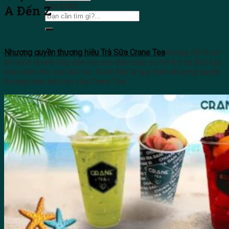
Tìm kiếm:
A Đến Z
Nhượng quyền thương hiệu Trà Sữa Crane Tea
không chỉ là cơ
hội kinh doanh hấp dẫn mà còn đảm bảo sự hỗ trợ và đào tạo
toàn diện cho các đối tác. Dưới đây là quy trình nhượng quyền
thương hiệu bài bản của Crane Tea.