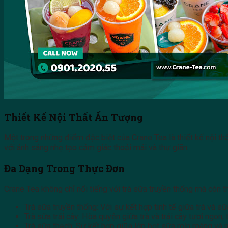
Thiết Kế Nội Thất Ấn Tượng
Một trong những điểm đặc biệt của Crane Tea là thiết kế nội th
với ánh sáng nhẹ tạo cảm giác thoải mái và thư giãn.
Đa Dạng Trong Thực Đơn
Crane Tea không chỉ nổi tiếng với trà sữa truyền thống mà còn 
Trà sữa truyền thống: Với sự kết hợp tinh tế giữa trà và s
Trà sữa trái cây: Hòa quyện giữa trà và trái cây tươi ngon
Trà sữa thạch: Sự kết hợp giữa lớp bọt sữa mịn màng và n