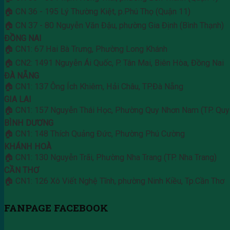
🏠 CN 36 - 195 Lý Thường Kiệt, p.Phú Thọ (Quận 11)
🏠 CN 37 - 80 Nguyễn Văn Đậu, phường Gia Định (Bình Thạnh)
ĐỒNG NAI
🏠 CN1: 67 Hai Bà Trưng, Phường Long Khánh
🏠 CN2: 1491 Nguyễn Ái Quốc, P. Tân Mai, Biên Hòa, Đồng Nai
ĐÀ NẴNG
🏠 CN1: 137 Ông Ích Khiêm, Hải Châu, TP.Đà Nẵng
GIA LAI
🏠 CN1: 157 Nguyễn Thái Học, Phường Quy Nhơn Nam (TP. Quy
BÌNH DƯƠNG
🏠 CN1: 148 Thích Quảng Đức, Phường Phú Cường
KHÁNH HOÀ
🏠 CN1: 130 Nguyễn Trãi, Phường Nha Trang (TP. Nha Trang)
CẦN THƠ
🏠 CN1: 126 Xô Viết Nghệ Tĩnh, phường Ninh Kiều, Tp.Cần Thơ
FANPAGE FACEBOOK