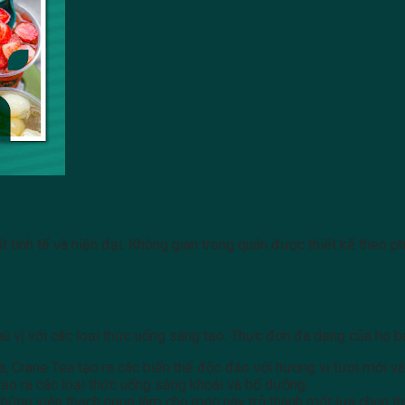
ất tinh tế và hiện đại. Không gian trong quán được thiết kế theo 
thú vị với các loại thức uống sáng tạo. Thực đơn đa dạng của họ 
ữa, Crane Tea tạo ra các biến thể độc đáo với hương vị tươi mới v
, tạo ra các loại thức uống sảng khoái và bổ dưỡng.
hững viên thạch ngon làm cho món này trở thành một lựa chọn thú