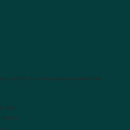
phong cách hiện đại, sử dụng tông màu xanh kết hợp
bao gồm:
à đậm đà.
 vị.