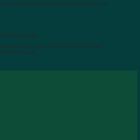
ảo rằng mỗi ly trà sữa đều thể hiện sự hoàn hảo và
o mà họ mang đến.
ắt, thực đơn đa dạng và cam kết về chất lượng,
ưởng thức trà sữa.