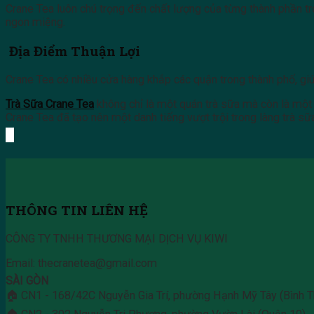
Crane Tea luôn chú trọng đến chất lượng của từng thành phần tr
ngon miệng.
Địa Điểm Thuận Lợi
Crane Tea có nhiều cửa hàng khắp các quận trong thành phố, gi
Trà Sữa Crane Tea
không chỉ là một quán trà sữa mà còn là một
Crane Tea đã tạo nên một danh tiếng vượt trội trong làng trà sữ
THÔNG TIN LIÊN HỆ
CÔNG TY TNHH THƯƠNG MẠI DỊCH VỤ KIWI
Email: thecranetea@gmail.com
SÀI GÒN
🏠 CN1 - 168/42C Nguyễn Gia Trí, phường Hạnh Mỹ Tây (Bình T