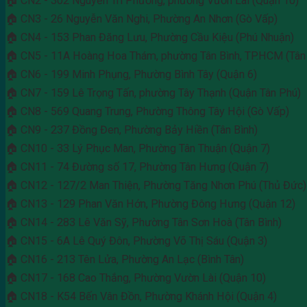
🏠 CN2 - 302 Nguyễn Tri Phương, phường Vườn Lài (Quận 10)
🏠 CN3 - 26 Nguyễn Văn Nghi, Phường An Nhơn (Gò Vấp)
🏠 CN4 - 153 Phan Đăng Lưu, Phường Cầu Kiệu (Phú Nhuận)
🏠 CN5 - 11A Hoàng Hoa Thám, phường Tân Bình, TP.HCM (Tân 
🏠 CN6 - 199 Minh Phụng, Phường Bình Tây (Quận 6)
🏠 CN7 - 159 Lê Trọng Tấn, phường Tây Thạnh (Quận Tân Phú)
🏠 CN8 - 569 Quang Trung, Phường Thông Tây Hội (Gò Vấp)
🏠 CN9 - 237 Đồng Đen, Phường Bảy Hiền (Tân Bình)
🏠 CN10 - 33 Lý Phục Man, Phường Tân Thuận (Quận 7)
🏠 CN11 - 74 Đường số 17, Phường Tân Hưng (Quận 7)
🏠 CN12 - 127/2 Man Thiện, Phường Tăng Nhơn Phú (Thủ Đức)
🏠 CN13 - 129 Phan Văn Hớn, Phường Đông Hưng (Quận 12)
🏠 CN14 - 283 Lê Văn Sỹ, Phường Tân Sơn Hoà (Tân Bình)
🏠 CN15 - 6A Lê Quý Đôn, Phường Võ Thị Sáu (Quận 3)
🏠 CN16 - 213 Tên Lửa, Phường An Lạc (Bình Tân)
🏠 CN17 - 168 Cao Thắng, Phường Vườn Lài (Quận 10)
🏠 CN18 - K54 Bến Vân Đồn, Phường Khánh Hội (Quận 4)