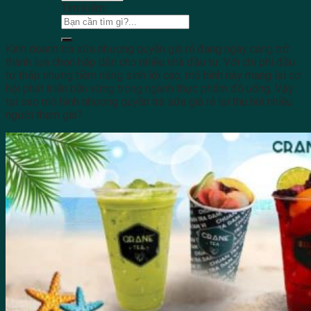
Tìm kiếm:
Kinh doanh trà sữa nhượng quyền giá rẻ đang ngày càng trở
thành lựa chọn hấp dẫn cho nhiều nhà đầu tư. Với chi phí đầu
tư thấp nhưng tiềm năng sinh lời cao, mô hình này mang lại cơ
hội phát triển bền vững trong ngành thực phẩm đồ uống. Vậy
tại sao mô hình nhượng quyền trà sữa giá rẻ lại thu hút nhiều
người tham gia?