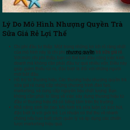
Lý Do Mô Hình Nhượng Quyền Trà
Sữa Giá Rẻ Lợi Thế
Chi phí đầu tư thấp: Một trong những lợi ích rõ ràng nhất
của mô hình này là chi phí
nhượng quyền
trà sữa giá rẻ
.
Với mức chi phí thấp, bạn có thể bắt đầu công việc kinh
doanh mà không cần phải đầu tư quá nhiều vốn. Điều này
giúp giảm thiểu rủi ro, đặc biệt là đối với những người
mới bắt đầu.
Hỗ trợ từ thương hiệu: Các thương hiệu nhượng quyền trà
sữa giá rẻ cung cấp những chương trình đào tạo,
marketing, và cung cấp nguyên liệu chất lượng. Bạn
không cần phải lo lắng về việc xây dựng thương hiệu từ
đầu vì thương hiệu đã có tiếng tăm trên thị trường.
Khả năng sinh lời cao: Mô hình trà sữa luôn có sức hút,
đặc biệt là với giới trẻ. Lợi nhuận có thể thu về nhanh
chóng nếu bạn biết cách quản lý và áp dụng các chiến
lược marketing hiệu quả.