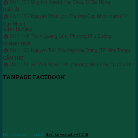
🏠 CN1: 137 Ông Ích Khiêm, Hải Châu, TP.Đà Nẵng
GIA LAI
🏠 CN1: 157 Nguyễn Thái Học, Phường Quy Nhơn Nam (TP.
Quy Nhơn)
BÌNH DƯƠNG
🏠 CN1: 148 Thích Quảng Đức, Phường Phú Cường
KHÁNH HOÀ
🏠 CN1: 130 Nguyễn Trãi, Phường Nha Trang (TP. Nha Trang)
CẦN THƠ
🏠 CN1: 126 Xô Viết Nghệ Tĩnh, phường Ninh Kiều, Tp.Cần Thơ
FANPAGE FACEBOOK
Hỗ trợ và vận hành bởi:
thiết kế website HTDIGI