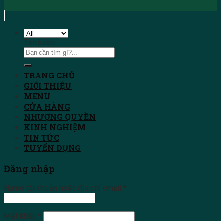
Tìm kiếm:
TRANG CHỦ
GIỚI THIỆU
MENU
CỬA HÀNG
NHƯỢNG QUYỀN
KINH NGHIỆM
TIN TỨC
TUYỂN DỤNG
Đăng nhập
Name tài khoản hoặc địa chỉ email
*
Mật khẩu
*