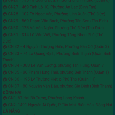
🏠 CN26 - 735 Tạ Quang Bửu, Phường Chánh Hưng (Quận 8)
🏠 CN27 - 469 Tỉnh Lộ 10, Phường An Lạc (Bình Tân)
🏠 CN28 - 102 Tô Ngọc Vân, Phường Linh Xuân (Thủ Đức)
🏠 CN29 - 569 Phạm Văn Bạch, Phường Tân Sơn (Tân Bình)
🏠 CN30 - 128 Võ Văn Ngân, Phường Thủ Đức (Thủ Đức)
🏠 CN31 - 314 Lê Văn Việt, Phường Tăng Nhơn Phú (Thủ
Đức)
🏠 CN 32 - 4 Nguyễn Thượng Hiền, Phường Bàn Cờ (Quận 3)
🏠 CN 33 - 74 Lê Quang Định, Phường Bình Thạnh (Quận Bình
Thạnh)
🏠 CN 34 - 388 Lê Văn Lương, phường Tân Hưng, Quận 7
🏠 CN 35 - 86 Phạm Hồng Thái, phường Bến Thành (Quận 1)
🏠 CN 36 - 195 Lý Thường Kiệt, p.Phú Thọ (Quận 11)
🏠 CN 37 - 80 Nguyễn Văn Đậu, phường Gia Định (Bình Thạnh)
ĐỒNG NAI
🏠 CN1: 67 Hai Bà Trưng, Phường Long Khánh
🏠 CN2: 1491 Nguyễn Ái Quốc, P. Tân Mai, Biên Hòa, Đồng Nai
ĐÀ NẴNG