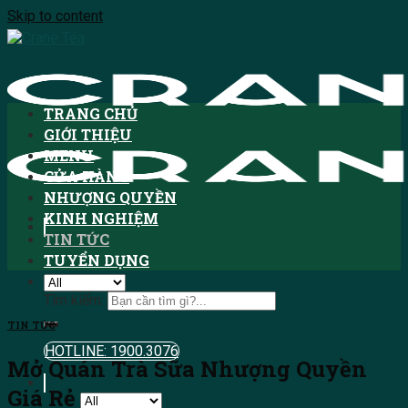
Skip to content
TRANG CHỦ
GIỚI THIỆU
MENU
CỬA HÀNG
NHƯỢNG QUYỀN
KINH NGHIỆM
TIN TỨC
TUYỂN DỤNG
Tìm kiếm:
TIN TỨC
HOTLINE: 1900.3076
Mở Quán Trà Sữa Nhượng Quyền
Giá Rẻ