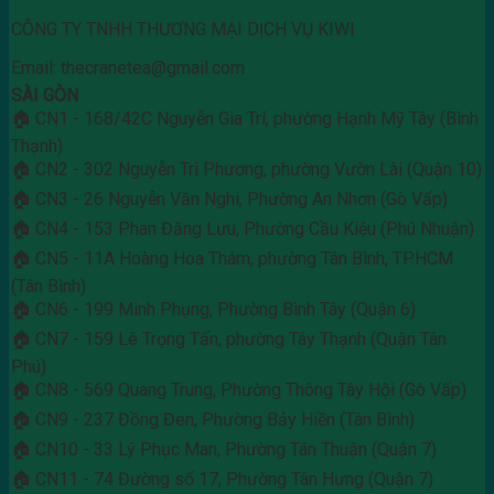
CÔNG TY TNHH THƯƠNG MẠI DỊCH VỤ KIWI
Email: thecranetea@gmail.com
SÀI GÒN
🏠 CN1 - 168/42C Nguyễn Gia Trí, phường Hạnh Mỹ Tây (Bình
Thạnh)
🏠 CN2 - 302 Nguyễn Tri Phương, phường Vườn Lài (Quận 10)
🏠 CN3 - 26 Nguyễn Văn Nghi, Phường An Nhơn (Gò Vấp)
🏠 CN4 - 153 Phan Đăng Lưu, Phường Cầu Kiệu (Phú Nhuận)
🏠 CN5 - 11A Hoàng Hoa Thám, phường Tân Bình, TP.HCM
(Tân Bình)
🏠 CN6 - 199 Minh Phụng, Phường Bình Tây (Quận 6)
🏠 CN7 - 159 Lê Trọng Tấn, phường Tây Thạnh (Quận Tân
Phú)
🏠 CN8 - 569 Quang Trung, Phường Thông Tây Hội (Gò Vấp)
🏠 CN9 - 237 Đồng Đen, Phường Bảy Hiền (Tân Bình)
🏠 CN10 - 33 Lý Phục Man, Phường Tân Thuận (Quận 7)
🏠 CN11 - 74 Đường số 17, Phường Tân Hưng (Quận 7)