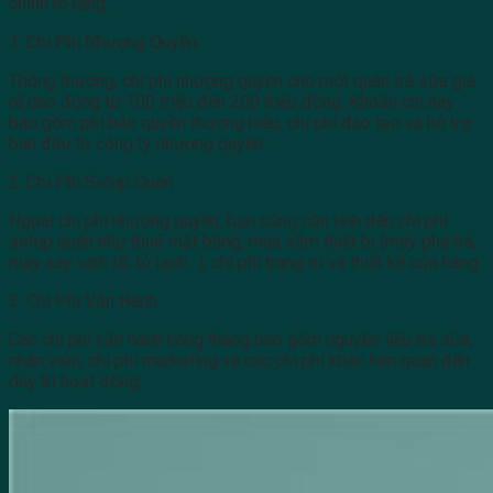
chính rõ ràng.
1. Chi Phí Nhượng Quyền
Thông thường, chi phí nhượng quyền cho một quán trà sữa giá
rẻ dao động từ 100 triệu đến 200 triệu đồng. Khoản chi này
bao gồm phí bản quyền thương hiệu, chi phí đào tạo và hỗ trợ
ban đầu từ công ty nhượng quyền.
2. Chi Phí Setup Quán
Ngoài chi phí nhượng quyền, bạn cũng cần tính đến chi phí
setup quán như thuê mặt bằng, mua sắm thiết bị (máy pha trà,
máy xay sinh tố, tủ lạnh…), chi phí trang trí và thiết kế cửa hàng.
3. Chi Phí Vận Hành
Các chi phí vận hành hàng tháng bao gồm nguyên liệu trà sữa,
nhân viên, chi phí marketing và các chi phí khác liên quan đến
duy trì hoạt động.