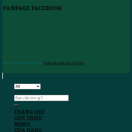
FANPAGE FACEBOOK
Hỗ trợ và vận hành bởi:
thiết kế website HTDIGI
Tìm kiếm:
TRANG CHỦ
GIỚI THIỆU
MENU
CỬA HÀNG