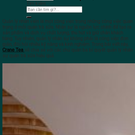
Tìm kiếm:
Quản lý nhân viên là một công việc trong những công việc quan
trọng ở mỗi quán trà sữa. Nhân sự là nguồn lực chính để tạo ra
sản phẩm và dịch vụ chất lượng, thu hút và giữ chân khách
hàng. Tuy nhiên, quản lý nhân sự không phải là công việc đơn
giản, đòi hỏi nhiều kỹ năng và kinh nghiệm. Trong bài viết này,
Crane Tea
sẽ chia sẻ với các chủ quán ba bí quyết quản lý nhân
sự quán trà sữa hiệu quả.