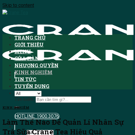
Skip to content
TRANG CHỦ
GIỚI THIỆU
MENU
CỬA HÀNG
NHƯỢNG QUYỀN
KINH NGHIỆM
TIN TỨC
TUYỂN DỤNG
Tìm kiếm:
KINH NGHIỆM
HOTLINE: 1900.3076
Làm Thế Nào Để Quản Lí Nhân Sự
Trà Sữa Crane Tea Hiệu Quả