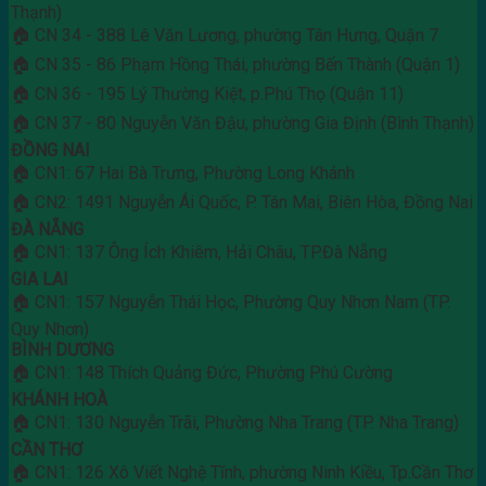
Thạnh)
🏠 CN 34 - 388 Lê Văn Lương, phường Tân Hưng, Quận 7
🏠 CN 35 - 86 Phạm Hồng Thái, phường Bến Thành (Quận 1)
🏠 CN 36 - 195 Lý Thường Kiệt, p.Phú Thọ (Quận 11)
🏠 CN 37 - 80 Nguyễn Văn Đậu, phường Gia Định (Bình Thạnh)
ĐỒNG NAI
🏠 CN1: 67 Hai Bà Trưng, Phường Long Khánh
🏠 CN2: 1491 Nguyễn Ái Quốc, P. Tân Mai, Biên Hòa, Đồng Nai
ĐÀ NẴNG
🏠 CN1: 137 Ông Ích Khiêm, Hải Châu, TP.Đà Nẵng
GIA LAI
🏠 CN1: 157 Nguyễn Thái Học, Phường Quy Nhơn Nam (TP.
Quy Nhơn)
BÌNH DƯƠNG
🏠 CN1: 148 Thích Quảng Đức, Phường Phú Cường
KHÁNH HOÀ
🏠 CN1: 130 Nguyễn Trãi, Phường Nha Trang (TP. Nha Trang)
CẦN THƠ
🏠 CN1: 126 Xô Viết Nghệ Tĩnh, phường Ninh Kiều, Tp.Cần Thơ