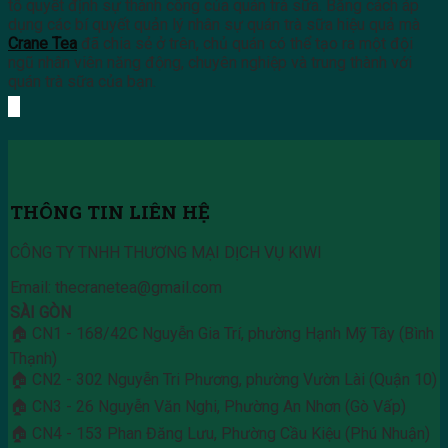
tố quyết định sự thành công của quán trà sữa. Bằng cách áp
dụng các bí quyết quản lý nhân sự quán trà sữa hiệu quả mà
Crane Tea
đã chia sẻ ở trên, chủ quán có thể tạo ra một đội
ngũ nhân viên năng động, chuyên nghiệp và trung thành với
quán trà sữa của bạn.
THÔNG TIN LIÊN HỆ
CÔNG TY TNHH THƯƠNG MẠI DỊCH VỤ KIWI
Email: thecranetea@gmail.com
SÀI GÒN
🏠 CN1 - 168/42C Nguyễn Gia Trí, phường Hạnh Mỹ Tây (Bình
Thạnh)
🏠 CN2 - 302 Nguyễn Tri Phương, phường Vườn Lài (Quận 10)
🏠 CN3 - 26 Nguyễn Văn Nghi, Phường An Nhơn (Gò Vấp)
🏠 CN4 - 153 Phan Đăng Lưu, Phường Cầu Kiệu (Phú Nhuận)