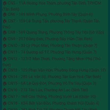
🏠 CN5 - 11A Hoàng Hoa Thám, phường Tân Bình, TP.HCM
(Tân Bình)
🏠 CN6 - 199 Minh Phụng, Phường Bình Tây (Quận 6)
🏠 CN7 - 159 Lê Trọng Tấn, phường Tây Thạnh (Quận Tân
Phú)
🏠 CN8 - 569 Quang Trung, Phường Thông Tây Hội (Gò Vấp)
🏠 CN9 - 237 Đồng Đen, Phường Bảy Hiền (Tân Bình)
🏠 CN10 - 33 Lý Phục Man, Phường Tân Thuận (Quận 7)
🏠 CN11 - 74 Đường số 17, Phường Tân Hưng (Quận 7)
🏠 CN12 - 127/2 Man Thiện, Phường Tăng Nhơn Phú (Thủ
Đức)
🏠 CN13 - 129 Phan Văn Hớn, Phường Đông Hưng (Quận 12)
🏠 CN14 - 283 Lê Văn Sỹ, Phường Tân Sơn Hoà (Tân Bình)
🏠 CN15 - 6A Lê Quý Đôn, Phường Võ Thị Sáu (Quận 3)
🏠 CN16 - 213 Tên Lửa, Phường An Lạc (Bình Tân)
🏠 CN17 - 168 Cao Thắng, Phường Vườn Lài (Quận 10)
🏠 CN18 - K54 Bến Vân Đồn, Phường Khánh Hội (Quận 4)
🏠 CN19 - 181 Ngô Tất Tố, Phường Thạnh Mỹ Tây (Bình