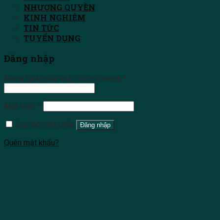
NHƯỢNG QUYỀN
KINH NGHIỆM
TIN TỨC
TUYỂN DỤNG
Đăng nhập
Name tài khoản hoặc địa chỉ email
*
Mật khẩu
*
Ghi nhớ mật khẩu
Đăng nhập
Quên mật khẩu?