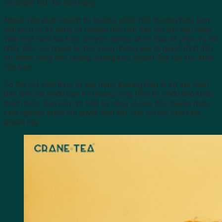
về doanh thu cho cửa hàng.
Ngoài việc phân ngách thị trường, phát triển thương hiệu, bạn
còn phải có kỹ năng và chuyên môn để đào tạo đội ngũ nhân
viên một cách bài bản, chuyên nghiệp và có thái độ phục vụ tốt
nhất. Bởi, con người là một trong những yếu tố quyết định đến
sự thành công trên chặng đường kinh doanh đầy rẫy khó khăn
của bạn.
Có thể nói, hình thức tự xây dựng thương hiệu là sự lựa chọn
bản lĩnh của nhiều bạn trẻ nhưng cũng tiềm ẩn nhiều khó khăn,
thách thức. Bạn nên tìm hiểu kỹ càng và trau dồi chuyên môn,
kinh nghiệm trước khi quyết định thử sức với mô hình kinh
doanh này.