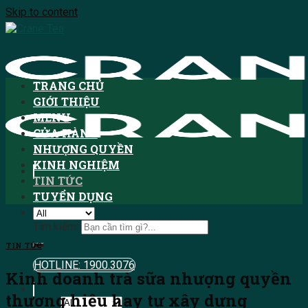
Skip to content
TRANG CHỦ
GIỚI THIỆU
MENU
CỬA HÀNG
NHƯỢNG QUYỀN
KINH NGHIỆM
TIN TỨC
TUYỂN DỤNG
Tìm kiếm:
TIN TỨC
HOTLINE: 1900.3076
Kinh doanh trà sữa nhượng quyền
thương hiệu hay tự xây dựng