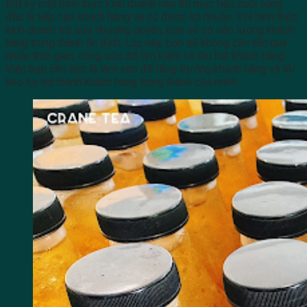
Bất kỳ một hình thức kinh doanh nào thì mục tiêu cuối cùng
đều là tiếp cận khách hàng và có được lợi nhuận. Với hình thức
kinh doanh trà sữa nhượng quyền, bạn sẽ có sẵn lượng khách
hàng trung thành ổn định. Lúc này, bạn sẽ không cần tốn quá
nhiều thời gian, công sức để tìm kiếm và thu hút khách hàng.
Việc bạn cần làm là làm sao để tăng trưởng khách hàng và lôi
kéo họ trở thành khách hàng trung thành của mình.