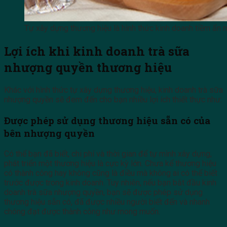
Tự xây dựng thương hiệu là hình thức kinh doanh tiềm ẩn nh
Lợi ích khi kinh doanh trà sữa
nhượng quyền thương hiệu
Khác với hình thức tự xây dựng thương hiệu, kinh doanh trà sữa
nhượng quyền sẽ đem đến cho bạn nhiều lợi ích thiết thực như:
Được phép sử dụng thương hiệu sẵn có của
bên nhượng quyền
Có thể bạn đã biết, chi phí và thời gian để tự mình xây dựng,
phát triển một thương hiệu là cực kỳ lớn. Chưa kể thương hiệu
có thành công hay không cũng là điều mà không ai có thể biết
trước được trong kinh doanh. Tuy nhiên, nếu bạn bắt đầu kinh
doanh trà sữa nhượng quyền, bạn sẽ được phép sử dụng
thương hiệu sẵn có, đã được nhiều người biết đến và nhanh
chóng đạt được thành công như mong muốn.