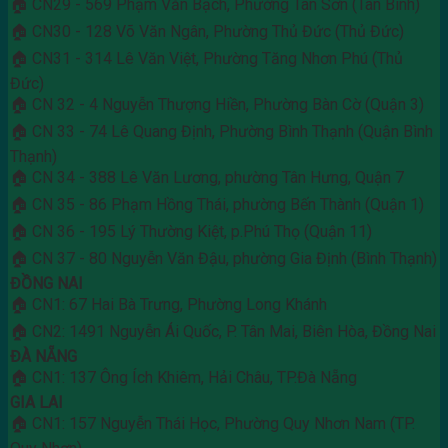
🏠 CN29 - 569 Phạm Văn Bạch, Phường Tân Sơn (Tân Bình)
🏠 CN30 - 128 Võ Văn Ngân, Phường Thủ Đức (Thủ Đức)
🏠 CN31 - 314 Lê Văn Việt, Phường Tăng Nhơn Phú (Thủ
Đức)
🏠 CN 32 - 4 Nguyễn Thượng Hiền, Phường Bàn Cờ (Quận 3)
🏠 CN 33 - 74 Lê Quang Định, Phường Bình Thạnh (Quận Bình
Thạnh)
🏠 CN 34 - 388 Lê Văn Lương, phường Tân Hưng, Quận 7
🏠 CN 35 - 86 Phạm Hồng Thái, phường Bến Thành (Quận 1)
🏠 CN 36 - 195 Lý Thường Kiệt, p.Phú Thọ (Quận 11)
🏠 CN 37 - 80 Nguyễn Văn Đậu, phường Gia Định (Bình Thạnh)
ĐỒNG NAI
🏠 CN1: 67 Hai Bà Trưng, Phường Long Khánh
🏠 CN2: 1491 Nguyễn Ái Quốc, P. Tân Mai, Biên Hòa, Đồng Nai
ĐÀ NẴNG
🏠 CN1: 137 Ông Ích Khiêm, Hải Châu, TP.Đà Nẵng
GIA LAI
🏠 CN1: 157 Nguyễn Thái Học, Phường Quy Nhơn Nam (TP.