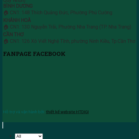
Quy Nhơn)
BÌNH DƯƠNG
🏠 CN1: 148 Thích Quảng Đức, Phường Phú Cường
KHÁNH HOÀ
🏠 CN1: 130 Nguyễn Trãi, Phường Nha Trang (TP. Nha Trang)
CẦN THƠ
🏠 CN1: 126 Xô Viết Nghệ Tĩnh, phường Ninh Kiều, Tp.Cần Thơ
FANPAGE FACEBOOK
Hỗ trợ và vận hành bởi:
thiết kế website HTDIGI