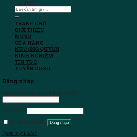
Tìm kiếm:
TRANG CHỦ
GIỚI THIỆU
MENU
CỬA HÀNG
NHƯỢNG QUYỀN
KINH NGHIỆM
TIN TỨC
TUYỂN DỤNG
Đăng nhập
Name tài khoản hoặc địa chỉ email
*
Mật khẩu
*
Ghi nhớ mật khẩu
Đăng nhập
Quên mật khẩu?