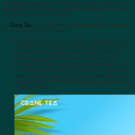
từ thương hiệu nhượng quyền Crane Tea. Nhờ vậy, bạn có thể
giảm thiểu được tối đa rủi ro và tăng khả năng thu hồi vốn và
có lợi nhuận một cách nhanh nhất.
Tại
Crane Tea
, bạn có thể tham khảo hai hình thức kinh doanh
trà sữa nhượng quyền như sau:
Đầu tiên là hỗ trợ setup cửa hàng. Ở hình thức này, bạn
chỉ cần bỏ ra một khoản chi phí vừa phải, Crane Tea sẽ
hỗ trợ bạn tìm kiếm mặt bằng kinh doanh, quản lý hệ
thống cửa hàng, đào tạo nhân viên chuyên nghiệp,…
Thứ hai là hình thức sang nhượng cửa hàng kinh doanh.
Tức là bạn sẽ ký kết hợp đồng và được Crane Tea sang
nhượng cửa hàng đã kinh doanh thành công. Đây là hình
thức khá được ưa chuộng hiện nay nhờ vào tính đơn giản
và dễ thực hiện.