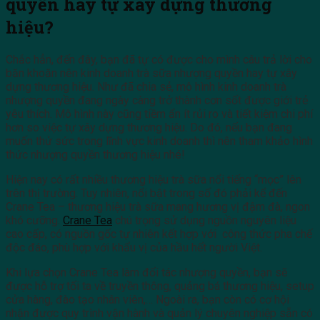
quyền hay tự xây dựng thương
hiệu?
Chắc hẳn, đến đây, bạn đã tự có được cho mình câu trả lời cho
băn khoăn nên kinh doanh trà sữa nhượng quyền hay tự xây
dựng thương hiệu. Như đã chia sẻ, mô hình kinh doanh trà
nhượng quyền đang ngày càng trở thành cơn sốt được giới trẻ
yêu thích. Mô hình này cũng tiềm ẩn ít rủi ro và tiết kiệm chi phí
hơn so việc tự xây dựng thương hiệu. Do đó, nếu bạn đang
muốn thử sức trong lĩnh vực kinh doanh thì nên tham khảo hình
thức nhượng quyền thương hiệu nhé!
Hiện nay có rất nhiều thương hiệu trà sữa nổi tiếng “mọc” lên
trên thị trường. Tuy nhiên, nổi bật trong số đó phải kể đến
Crane Tea – thương hiệu trà sữa mang hương vị đậm đà, ngon
khó cưỡng.
Crane Tea
chú trọng sử dụng nguồn nguyên liệu
cao cấp, có nguồn gốc tự nhiên kết hợp với công thức pha chế
độc đáo, phù hợp với khẩu vị của hầu hết người Việt.
Khi lựa chọn Crane Tea làm đối tác nhượng quyền, bạn sẽ
được hỗ trợ tối ta về truyền thông, quảng bá thương hiệu, setup
cửa hàng, đào tạo nhân viên,… Ngoài ra, bạn còn có cơ hội
nhận được quy trình vận hành và quản lý chuyên nghiệp sẵn có