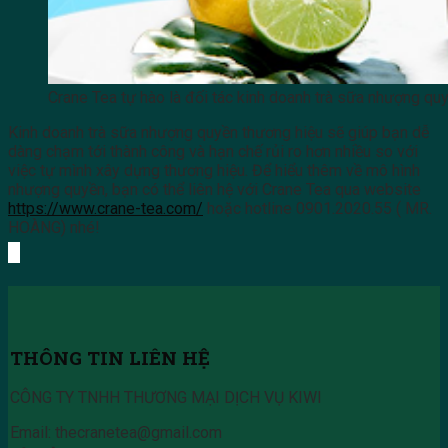
Crane Tea tự hào là đối tác kinh doanh trà sữa nhượng quy
Kinh doanh trà sữa nhượng quyền thương hiệu sẽ giúp bạn dễ
dàng chạm tới thành công và hạn chế rủi ro hơn nhiều so với
việc tự mình xây dựng thương hiệu. Để hiểu thêm về mô hình
nhượng quyền, bạn có thể liên hệ với Crane Tea qua website
https://www.crane-tea.com/
hoặc hotline
0901.2020.55 ( MR.
HOÀNG) nhé!
THÔNG TIN LIÊN HỆ
CÔNG TY TNHH THƯƠNG MẠI DỊCH VỤ KIWI
Email: thecranetea@gmail.com