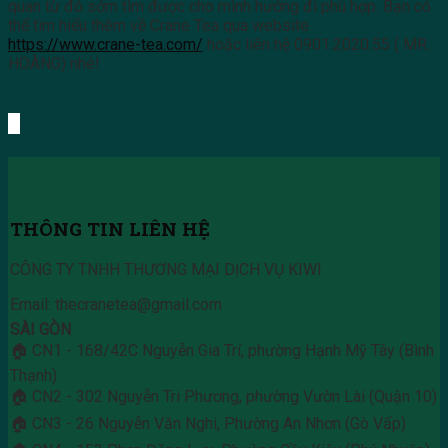
quan từ đó sớm tìm được cho mình hướng đi phù hợp. Bạn có
thể tìm hiểu thêm về Crane Tea qua website
https://www.crane-tea.com/
hoặc liên hệ
0901.2020.55 ( MR.
HOÀNG) nhé!
THÔNG TIN LIÊN HỆ
CÔNG TY TNHH THƯƠNG MẠI DỊCH VỤ KIWI
Email: thecranetea@gmail.com
SÀI GÒN
🏠 CN1 - 168/42C Nguyễn Gia Trí, phường Hạnh Mỹ Tây (Bình
Thạnh)
🏠 CN2 - 302 Nguyễn Tri Phương, phường Vườn Lài (Quận 10)
🏠 CN3 - 26 Nguyễn Văn Nghi, Phường An Nhơn (Gò Vấp)