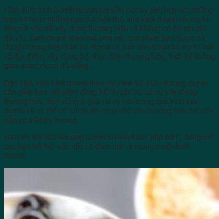
Hình thức kinh doanh nhượng quyền cực kỳ phù hợp với những
bạn trẻ hoặc những người muốn thử sức kinh doanh nhưng lo
lắng về vấn đề xây dựng thương hiệu và không có đủ chi phí
đầu tư. Kinh doanh theo mô hình này cho phép bạn được sử
dụng thương hiệu sẵn có. Ngoài ra, bạn còn được hỗ trợ tư vấn
về địa điểm, xây dựng bộ nhận diện thương hiệu, thiết kế không
gian quán, menu đồ uống,…
Đặc biệt, việc kinh doanh theo mô hình trà sữa nhượng quyền
còn giúp bạn tiết kiệm đáng kể chi phí so với tự xây dựng
thương hiệu. Bạn cũng ít gặp rủi ro hơn trong quá trình kinh
doanh và có thể có lợi nhuận ngay nhờ vào thương hiệu trà sữa
sẵn có trên thị trường.
Tóm lại, trà sữa nhượng quyền là hình thức “hấp dẫn”, đáng để
các bạn trẻ thử sức nếu có đam mê và mong muốn kinh
doanh.