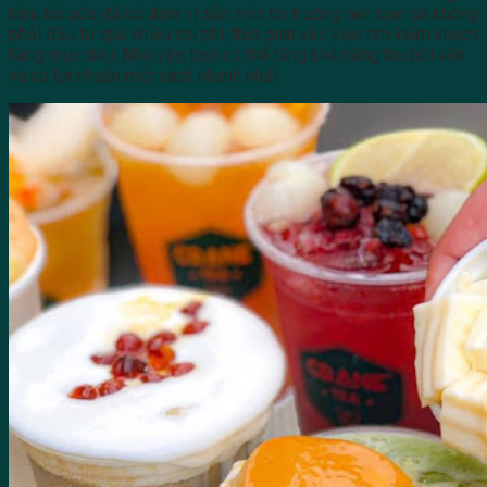
hiệu trà sữa đã có định vị sẵn trên thị trường nên bạn sẽ không
phải đầu tư quá nhiều chi phí, thời gian vào việc tìm kiếm khách
hàng mục tiêu. Nhờ vậy, bạn có thể tăng khả năng thu hồi vốn
và có lợi nhuận một cách nhanh nhất.