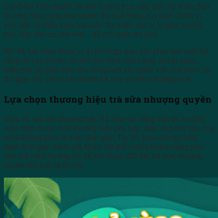
Địa điểm kinh doanh sẽ ảnh hưởng trực tiếp đến độ nhận diện
thương hiệu cũng như doanh thu bán hàng của bạn. Chính vì
vậy, nếu có điều kiện, bạn nên tìm kiếm các vị trí gần trường
học, khu dân cư, tòa nhà,… để mở quán trà sữa.
Khi đã lựa chọn được vị trí phù hợp, bạn cần phải tính toán kỹ
càng về các khoản chi phí như thuê mặt bằng, setup quán,…
Điều này sẽ giúp bạn chủ động hơn về nguồn vốn của mình, từ
đó giúp cho việc kinh doanh trà sữa trở nên dễ dàng hơn.
Lựa chọn thương hiệu trà sữa nhượng quyền
Giữa vô vàn các thương hiệu trà sữa nổi tiếng trên thị trường,
việc chọn được một thương hiệu phù hợp, đáp ứng nhu cầu của
mình không phải là điều đơn giản. Do đó, bạn nên tìm hiểu,
dành thời gian đánh giá, khảo sát đối tượng khách hàng mục
tiêu mà mình hướng tới để tìm được đối tác trà sữa nhượng
quyền phù hợp nhất nhé.