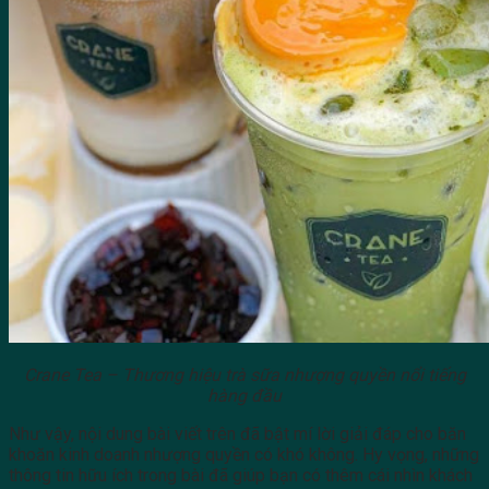
Crane Tea – Thương hiệu trà sữa nhượng quyền nổi tiếng
hàng đầu
Như vậy, nội dung bài viết trên đã bật mí lời giải đáp cho băn
khoăn kinh doanh nhượng quyền có khó không. Hy vọng, những
thông tin hữu ích trong bài đã giúp bạn có thêm cái nhìn khách