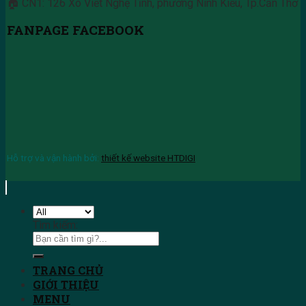
🏠 CN1: 126 Xô Viết Nghệ Tĩnh, phường Ninh Kiều, Tp.Cần Thơ
FANPAGE FACEBOOK
Hỗ trợ và vận hành bởi:
thiết kế website HTDIGI
Tìm kiếm:
TRANG CHỦ
GIỚI THIỆU
MENU