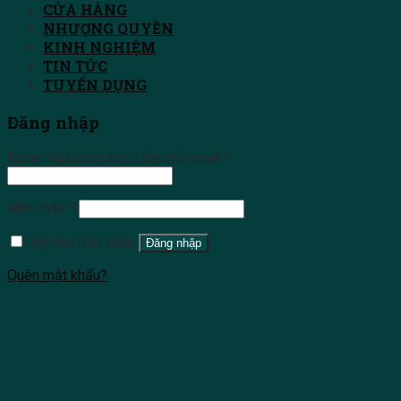
CỬA HÀNG
NHƯỢNG QUYỀN
KINH NGHIỆM
TIN TỨC
TUYỂN DỤNG
Đăng nhập
Name tài khoản hoặc địa chỉ email
*
Mật khẩu
*
Ghi nhớ mật khẩu
Đăng nhập
Quên mật khẩu?