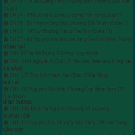
🏠 CN 33 - 74 Lê Quang Định, Phường Bình Thạnh (Quận Bình
Thạnh)
🏠 CN 34 - 388 Lê Văn Lương, phường Tân Hưng, Quận 7
🏠 CN 35 - 86 Phạm Hồng Thái, phường Bến Thành (Quận 1)
🏠 CN 36 - 195 Lý Thường Kiệt, p.Phú Thọ (Quận 11)
🏠 CN 37 - 80 Nguyễn Văn Đậu, phường Gia Định (Bình Thạnh)
ĐỒNG NAI
🏠 CN1: 67 Hai Bà Trưng, Phường Long Khánh
🏠 CN2: 1491 Nguyễn Ái Quốc, P. Tân Mai, Biên Hòa, Đồng Nai
ĐÀ NẴNG
🏠 CN1: 137 Ông Ích Khiêm, Hải Châu, TP.Đà Nẵng
GIA LAI
🏠 CN1: 157 Nguyễn Thái Học, Phường Quy Nhơn Nam (TP.
Quy Nhơn)
BÌNH DƯƠNG
🏠 CN1: 148 Thích Quảng Đức, Phường Phú Cường
KHÁNH HOÀ
🏠 CN1: 130 Nguyễn Trãi, Phường Nha Trang (TP. Nha Trang)
CẦN THƠ