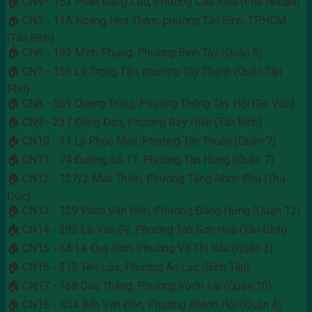
🏠 CN4 - 153 Phan Đăng Lưu, Phường Cầu Kiệu (Phú Nhuận)
🏠 CN5 - 11A Hoàng Hoa Thám, phường Tân Bình, TP.HCM
(Tân Bình)
🏠 CN6 - 199 Minh Phụng, Phường Bình Tây (Quận 6)
🏠 CN7 - 159 Lê Trọng Tấn, phường Tây Thạnh (Quận Tân
Phú)
🏠 CN8 - 569 Quang Trung, Phường Thông Tây Hội (Gò Vấp)
🏠 CN9 - 237 Đồng Đen, Phường Bảy Hiền (Tân Bình)
🏠 CN10 - 33 Lý Phục Man, Phường Tân Thuận (Quận 7)
🏠 CN11 - 74 Đường số 17, Phường Tân Hưng (Quận 7)
🏠 CN12 - 127/2 Man Thiện, Phường Tăng Nhơn Phú (Thủ
Đức)
🏠 CN13 - 129 Phan Văn Hớn, Phường Đông Hưng (Quận 12)
🏠 CN14 - 283 Lê Văn Sỹ, Phường Tân Sơn Hoà (Tân Bình)
🏠 CN15 - 6A Lê Quý Đôn, Phường Võ Thị Sáu (Quận 3)
🏠 CN16 - 213 Tên Lửa, Phường An Lạc (Bình Tân)
🏠 CN17 - 168 Cao Thắng, Phường Vườn Lài (Quận 10)
🏠 CN18 - K54 Bến Vân Đồn, Phường Khánh Hội (Quận 4)