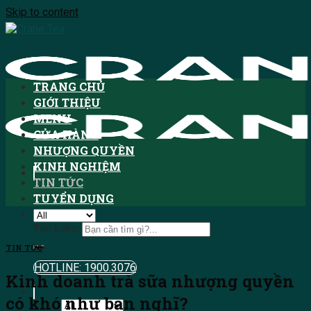
Skip to content
TRANG CHỦ
GIỚI THIỆU
MENU
CỬA HÀNG
NHƯỢNG QUYỀN
KINH NGHIỆM
TIN TỨC
TUYỂN DỤNG
Tìm kiếm:
TIN TỨC
HOTLINE: 1900.3076
Kinh doanh trà sữa nhượng quyền
có khó như bạn nghĩ?