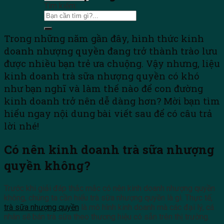
Tìm kiếm:
Trong những năm gần đây, hình thức kinh
doanh nhượng quyền đang trở thành trào lưu
được nhiều bạn trẻ ưa chuộng. Vậy nhưng, liệu
kinh doanh trà sữa nhượng quyền có khó
như bạn nghĩ và làm thế nào để con đường
kinh doanh trở nên dễ dàng hơn? Mời bạn tìm
hiểu ngay nội dung bài viết sau để có câu trả
lời nhé!
Có nên kinh doanh trà sữa nhượng
quyền không?
Trước khi giải đáp thắc mắc có nên kinh doanh nhượng quyền
không, chúng ta cần hiểu trà sữa nhượng quyền là gì. Thực tế,
trà sữa nhượng quyền
là mô hình kinh doanh mà các đại lý, cá
nhân sẽ bán trà sữa theo thương hiệu có sẵn trên thị trường.