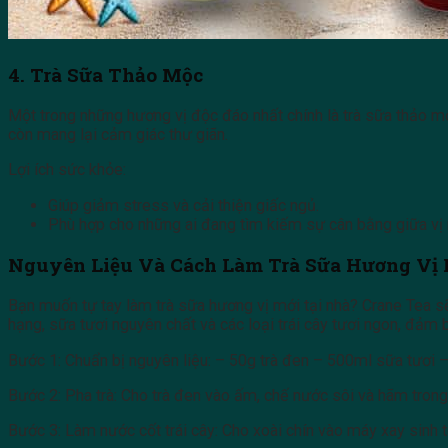
4. Trà Sữa Thảo Mộc
Một trong những hương vị độc đáo nhất chính là trà sữa thảo m
còn mang lại cảm giác thư giãn.
Lợi ích sức khỏe:
Giúp giảm stress và cải thiện giấc ngủ.
Phù hợp cho những ai đang tìm kiếm sự cân bằng giữa vị 
Nguyên Liệu Và Cách Làm Trà Sữa Hương Vị 
Bạn muốn tự tay làm trà sữa hương vị mới tại nhà? Crane Tea s
hạng, sữa tươi nguyên chất và các loại trái cây tươi ngon, đảm
Bước 1: Chuẩn bị nguyên liệu: – 50g trà đen – 500ml sữa tươi – 
Bước 2: Pha trà: Cho trà đen vào ấm, chế nước sôi và hãm trong 5
Bước 3: Làm nước cốt trái cây: Cho xoài chín vào máy xay sinh t