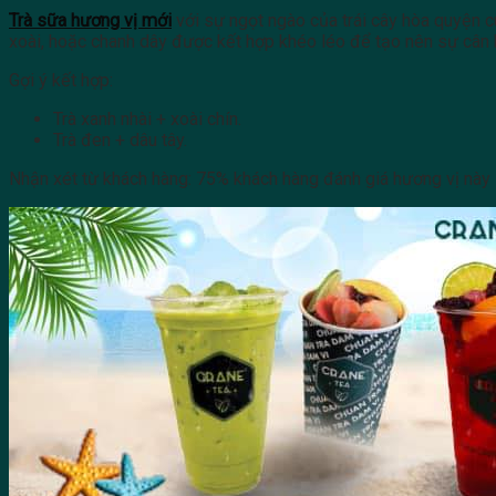
Trà sữa hương vị mới
với sự ngọt ngào của trái cây hòa quyện c
xoài, hoặc chanh dây được kết hợp khéo léo để tạo nên sự cân
Gợi ý kết hợp:
Trà xanh nhài + xoài chín.
Trà đen + dâu tây.
Nhận xét từ khách hàng: 75% khách hàng đánh giá hương vị này 