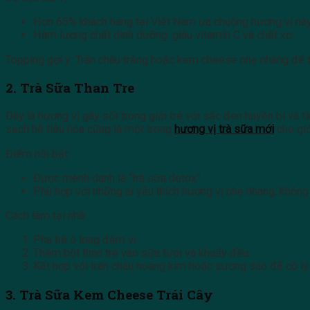
Hơn 65% khách hàng tại Việt Nam ưa chuộng hương vị này
Hàm lượng chất dinh dưỡng: giàu vitamin C và chất xơ.
Topping gợi ý: Trân châu trắng hoặc kem cheese nhẹ nhàng để 
2. Trà Sữa Than Tre
Đây là hương vị gây sốt trong giới trẻ với sắc đen huyền bí và t
sạch hệ tiêu hóa cũng là một trong
hương vị trà sữa mới
cho giớ
Điểm nổi bật:
Được mệnh danh là “trà sữa detox”.
Phù hợp với những ai yêu thích hương vị nhẹ nhàng, không
Cách làm tại nhà:
Pha trà ô long đậm vị.
Thêm bột than tre vào sữa tươi và khuấy đều.
Kết hợp với trân châu hoàng kim hoặc sương sáo để có ly 
3. Trà Sữa Kem Cheese Trái Cây