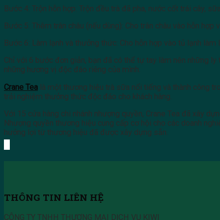
Bước 4: Trộn hỗn hợp: Trộn đều trà đã pha, nước cốt trái cây, 
Bước 5: Thêm trân châu (nếu dùng): Cho trân châu vào hỗn hợp 
Bước 6: Làm lạnh và thưởng thức: Cho hỗn hợp vào tủ lạnh làm l
Chỉ với 6 bước đơn giản, bạn đã có thể tự tay làm nên những ly
những hương vị độc đáo riêng của mình.
Crane Tea
là một thương hiệu trà sữa nổi tiếng và thành công 
trải nghiệm thưởng thức độc đáo cho khách hàng.
Với 15 cửa hàng chi nhánh nhượng quyền, Crane Tea đã xây dựn
Nhượng quyền thương hiệu cung cấp cơ hội cho các doanh nghiệ
hưởng lợi từ thương hiệu đã được xây dựng sẵn.
THÔNG TIN LIÊN HỆ
CÔNG TY TNHH THƯƠNG MẠI DỊCH VỤ KIWI