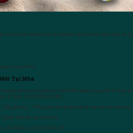
ộc, với sự hòa quyện của các nguyên liệu như sả, húng quế, và l
ngọt và sức khỏe.
Mới Tại Nhà
ẽ hướng dẫn bạn từng bước một! Điều quan trọng nhất là chọn lự
 bảo an toàn vệ sinh thực phẩm.
100g đường – 100g xoài chín (hoặc bất kỳ loại trái cây nào bạn y
 phút. Sau đó, lọc bỏ bã trà.
ố, xay nhuyễn. Lọc lấy nước cốt.