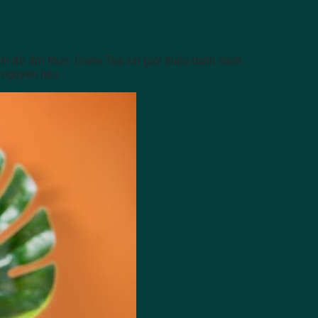
ín đồ ẩm thực. Crane Tea xin giới thiệu danh sách
 nguyên liệu.