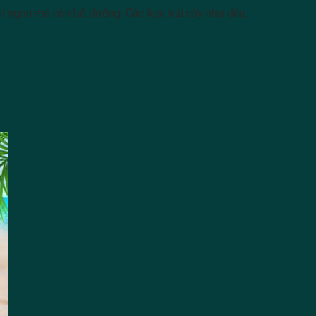
ỉ ngon mà còn bổ dưỡng. Các loại trái cây như dâu,