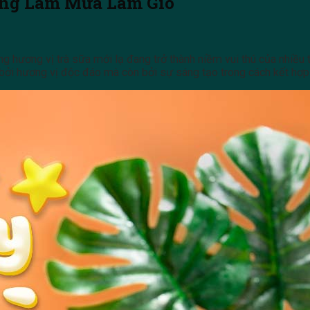
ang Làm Mưa Làm Gió
 hương vị trà sữa mới lạ đang trở thành niềm vui thú của nhiều t
 bởi hương vị độc đáo mà còn bởi sự sáng tạo trong cách kết hợp