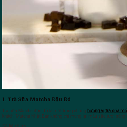
1. Trà Sữa Matcha Đậu Đỏ
Trà sữa Matcha đậu đỏ là một trong những
hương vị trà sữa mớ
khách. Matcha Nhật Bản không chỉ mang lại màu sắc tươi sáng 
Số liệu thú vị: