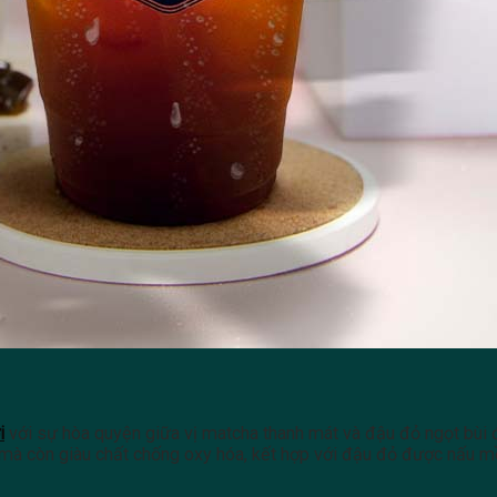
i
với sự hòa quyện giữa vị matcha thanh mát và đậu đỏ ngọt bùi 
mà còn giàu chất chống oxy hóa, kết hợp với đậu đỏ được nấu mề