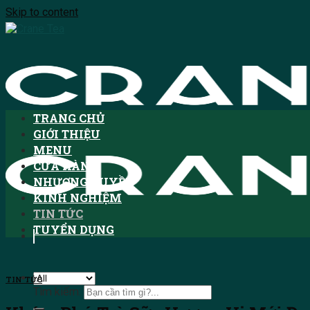
Skip to content
TRANG CHỦ
GIỚI THIỆU
MENU
CỬA HÀNG
NHƯỢNG QUYỀN
KINH NGHIỆM
TIN TỨC
TUYỂN DỤNG
TIN TỨC
Tìm kiếm: