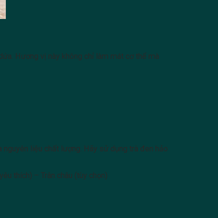
á dứa. Hương vị này không chỉ làm mát cơ thể mà
a nguyên liệu chất lượng. Hãy sử dụng trà đen hảo
êu thích) – Trân châu (tùy chọn)