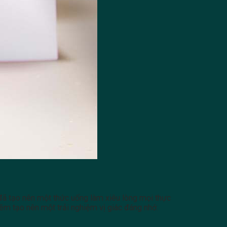
đã tạo nên một thức uống làm xiêu lòng mọi thực
m tạo nên một trải nghiệm vị giác đáng nhớ.