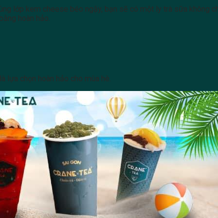
ùng lớp kem cheese béo ngậy, bạn sẽ có một ly trà sữa không ch
 bằng hoàn hảo.
là lựa chọn hoàn hảo cho mùa hè.