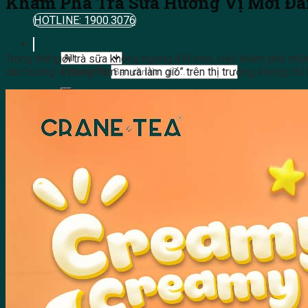
Khám Phá Trà Sữa Hương Vị Mới Đ
HOTLINE: 1900.3076
Trong thế giới trà sữa không ngừng đổi mới, việc khám phá những
Tìm kiếm:
các hương vị đang “làm mưa làm gió” trên thị trường, không chỉ