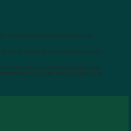
hêm với các loại topping khác nhau để tạo nên
a các loại trà sữa độc đáo và ngon miệng, mang đến
p cận được nhiều đối tượng khách hàng khác nhau.
thành một phần của sự thành công của Crane Tea và