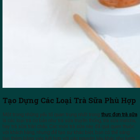
Tạo Dựng Các Loại Trà Sữa Phù Hợp
Một trong những yếu tố quan trọng nhất trong
thực đơn trà sữa
là các loại trà cơ bản như trà sữa truyền thống, trà sữa matcha,
hay trà sữa trân châu. Các món trà sữa này đã quá quen thuộc
với khách hàng, nhưng để tạo sự khác biệt, bạn có thể sáng
tạo thêm bằng việc kết hợp với các nguyên liệu khác như kem