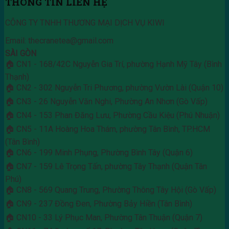
THÔNG TIN LIÊN HỆ
CÔNG TY TNHH THƯƠNG MẠI DỊCH VỤ KIWI
Email: thecranetea@gmail.com
SÀI GÒN
🏠 CN1 - 168/42C Nguyễn Gia Trí, phường Hạnh Mỹ Tây (Bình
Thạnh)
🏠 CN2 - 302 Nguyễn Tri Phương, phường Vườn Lài (Quận 10)
🏠 CN3 - 26 Nguyễn Văn Nghi, Phường An Nhơn (Gò Vấp)
🏠 CN4 - 153 Phan Đăng Lưu, Phường Cầu Kiệu (Phú Nhuận)
🏠 CN5 - 11A Hoàng Hoa Thám, phường Tân Bình, TP.HCM
(Tân Bình)
🏠 CN6 - 199 Minh Phụng, Phường Bình Tây (Quận 6)
🏠 CN7 - 159 Lê Trọng Tấn, phường Tây Thạnh (Quận Tân
Phú)
🏠 CN8 - 569 Quang Trung, Phường Thông Tây Hội (Gò Vấp)
🏠 CN9 - 237 Đồng Đen, Phường Bảy Hiền (Tân Bình)
🏠 CN10 - 33 Lý Phục Man, Phường Tân Thuận (Quận 7)