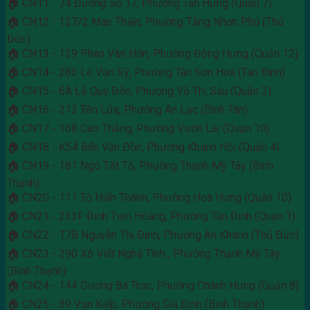
🏠 CN11 - 74 Đường số 17, Phường Tân Hưng (Quận 7)
🏠 CN12 - 127/2 Man Thiện, Phường Tăng Nhơn Phú (Thủ
Đức)
🏠 CN13 - 129 Phan Văn Hớn, Phường Đông Hưng (Quận 12)
🏠 CN14 - 283 Lê Văn Sỹ, Phường Tân Sơn Hoà (Tân Bình)
🏠 CN15 - 6A Lê Quý Đôn, Phường Võ Thị Sáu (Quận 3)
🏠 CN16 - 213 Tên Lửa, Phường An Lạc (Bình Tân)
🏠 CN17 - 168 Cao Thắng, Phường Vườn Lài (Quận 10)
🏠 CN18 - K54 Bến Vân Đồn, Phường Khánh Hội (Quận 4)
🏠 CN19 - 181 Ngô Tất Tố, Phường Thạnh Mỹ Tây (Bình
Thạnh)
🏠 CN20 - 111 Tô Hiến Thành, Phường Hoà Hưng (Quận 10)
🏠 CN21 - 233F Đinh Tiên Hoàng, Phường Tân Định (Quận 1)
🏠 CN22 - 17B Nguyễn Thị Định, Phường An Khánh (Thủ Đức)
🏠 CN23 - 290 Xô Viết Nghệ Tĩnh , Phường Thạnh Mỹ Tây
(Bình Thạnh)
🏠 CN24 - 144 Dương Bá Trạc, Phường Chánh Hưng (Quận 8)
🏠 CN25 - 89 Vạn Kiếp, Phường Gia Định (Bình Thạnh)