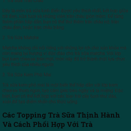
1. Trà Sữa Trân Châu
Đây là món trà sữa kinh điển được yêu thích nhất, kết hợp giữa
trà đen, sữa tươi và những viên trân châu giòn mềm. Để tăng
thêm phần hấp dẫn, bạn có thể thử thêm trân châu nở, trân
châu đen, hoặc trân châu trắng.
2. Trà Sữa Matcha
Matcha không chỉ nổi tiếng với những lợi ích cho sức khỏe mà
còn mang lại hương vị độc đáo cho trà sữa matcha. Với lớp
bọt kem cheese trên mặt, món này đã trở thành một lựa chọn
yêu thích của nhiều người.
3. Trà Sữa Kem Phô Mai
Trà sữa kem phô mai là một biến thể hấp dẫn với lớp kem
cheese thơm ngon, tạo cảm giác béo ngậy và lạ miệng. Đặc
biệt, bạn có thể kết hợp với các loại trái cây tươi như dâu,
xoài để tạo điểm nhấn cho thức uống.
Các Topping Trà Sữa Thịnh Hành
Và Cách Phối Hợp Với Trà