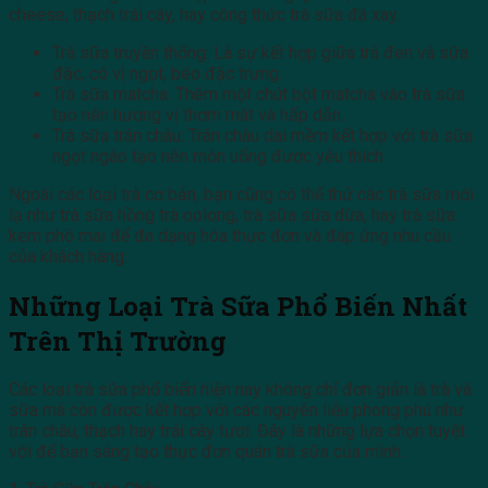
cheese, thạch trái cây, hay công thức trà sữa đá xay.
Trà sữa truyền thống: Là sự kết hợp giữa trà đen và sữa
đặc, có vị ngọt, béo đặc trưng.
Trà sữa matcha: Thêm một chút bột matcha vào trà sữa
tạo nên hương vị thơm mát và hấp dẫn.
Trà sữa trân châu: Trân châu dai mềm kết hợp với trà sữa
ngọt ngào tạo nên món uống được yêu thích.
Ngoài các loại trà cơ bản, bạn cũng có thể thử các trà sữa mới
lạ như trà sữa hồng trà oolong, trà sữa sữa dừa, hay trà sữa
kem phô mai để đa dạng hóa thực đơn và đáp ứng nhu cầu
của khách hàng.
Những Loại Trà Sữa Phổ Biến Nhất
Trên Thị Trường
Các loại trà sữa phổ biến hiện nay không chỉ đơn giản là trà và
sữa mà còn được kết hợp với các nguyên liệu phong phú như
trân châu, thạch hay trái cây tươi. Đây là những lựa chọn tuyệt
vời để bạn sáng tạo thực đơn quán trà sữa của mình.