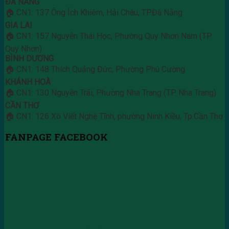
ĐÀ NẴNG
🏠 CN1: 137 Ông Ích Khiêm, Hải Châu, TP.Đà Nẵng
GIA LAI
🏠 CN1: 157 Nguyễn Thái Học, Phường Quy Nhơn Nam (TP.
Quy Nhơn)
BÌNH DƯƠNG
🏠 CN1: 148 Thích Quảng Đức, Phường Phú Cường
KHÁNH HOÀ
🏠 CN1: 130 Nguyễn Trãi, Phường Nha Trang (TP. Nha Trang)
CẦN THƠ
🏠 CN1: 126 Xô Viết Nghệ Tĩnh, phường Ninh Kiều, Tp.Cần Thơ
FANPAGE FACEBOOK