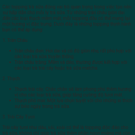
Các topping trà sữa đóng vai trò quan trọng trong việc tạo nên
sự hấp dẫn cho mỗi ly trà sữa. Từ những trân châu giòn dai
đến các loại thạch mềm mát, mỗi topping đều có thể mang lại
một hương vị đặc trưng. Dưới đây là những topping thịnh hành
bạn có thể áp dụng:
1. Trân Châu
Trân châu đen: Hơi dai và có độ giòn nhẹ, rất phù hợp với
các loại trà sữa truyền thống.
Trân châu trắng: Mềm và dẻo, thường được kết hợp với
các loại trà trái cây hoặc trà sữa matcha.
2. Thạch
Thạch trái cây: Chắc chắn sẽ làm phong phú thêm hương
vị cho các loại trà sữa, giúp tăng cường độ tươi mát.
Thạch phô mai: Một lựa chọn tuyệt vời cho những ai thích
sự béo ngậy trong trà sữa.
3. Trái Cây Tươi
Trái cây tươi như dâu, vải, xoài có thể là topping độc đáo cho
trà sữa, không chỉ giúp trà sữa thêm phần ngon miệng mà còn