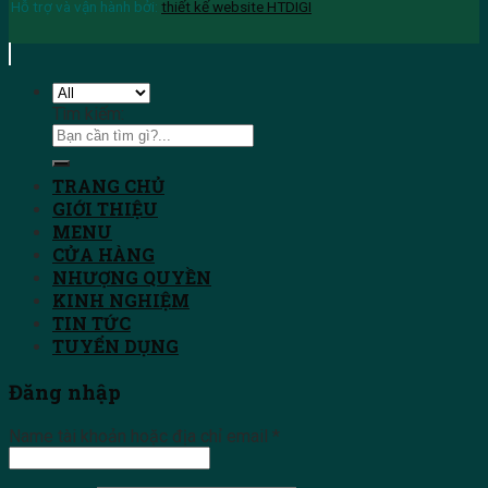
Hỗ trợ và vận hành bởi:
thiết kế website HTDIGI
Tìm kiếm:
TRANG CHỦ
GIỚI THIỆU
MENU
CỬA HÀNG
NHƯỢNG QUYỀN
KINH NGHIỆM
TIN TỨC
TUYỂN DỤNG
Đăng nhập
Name tài khoản hoặc địa chỉ email
*