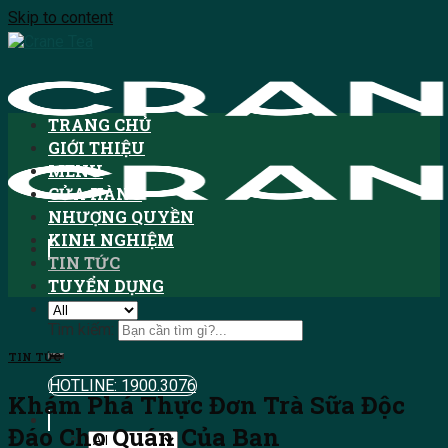
Skip to content
TRANG CHỦ
GIỚI THIỆU
MENU
CỬA HÀNG
NHƯỢNG QUYỀN
KINH NGHIỆM
TIN TỨC
TUYỂN DỤNG
Tìm kiếm:
TIN TỨC
HOTLINE: 1900.3076
Khám Phá Thực Đơn Trà Sữa Độc
Đáo Cho Quán Của Bạn