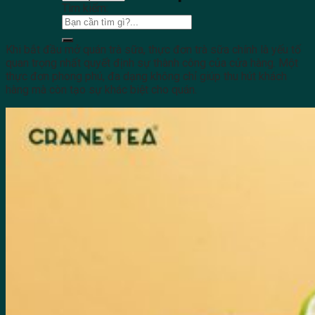
Tìm kiếm:
Khi bắt đầu mở quán trà sữa, thực đơn trà sữa chính là yếu tố
quan trọng nhất quyết định sự thành công của cửa hàng. Một
thực đơn phong phú, đa dạng không chỉ giúp thu hút khách
hàng mà còn tạo sự khác biệt cho quán.