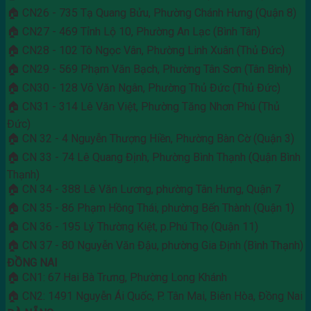
🏠 CN26 - 735 Tạ Quang Bửu, Phường Chánh Hưng (Quận 8)
🏠 CN27 - 469 Tỉnh Lộ 10, Phường An Lạc (Bình Tân)
🏠 CN28 - 102 Tô Ngọc Vân, Phường Linh Xuân (Thủ Đức)
🏠 CN29 - 569 Phạm Văn Bạch, Phường Tân Sơn (Tân Bình)
🏠 CN30 - 128 Võ Văn Ngân, Phường Thủ Đức (Thủ Đức)
🏠 CN31 - 314 Lê Văn Việt, Phường Tăng Nhơn Phú (Thủ
Đức)
🏠 CN 32 - 4 Nguyễn Thượng Hiền, Phường Bàn Cờ (Quận 3)
🏠 CN 33 - 74 Lê Quang Định, Phường Bình Thạnh (Quận Bình
Thạnh)
🏠 CN 34 - 388 Lê Văn Lương, phường Tân Hưng, Quận 7
🏠 CN 35 - 86 Phạm Hồng Thái, phường Bến Thành (Quận 1)
🏠 CN 36 - 195 Lý Thường Kiệt, p.Phú Thọ (Quận 11)
🏠 CN 37 - 80 Nguyễn Văn Đậu, phường Gia Định (Bình Thạnh)
ĐỒNG NAI
🏠 CN1: 67 Hai Bà Trưng, Phường Long Khánh
🏠 CN2: 1491 Nguyễn Ái Quốc, P. Tân Mai, Biên Hòa, Đồng Nai