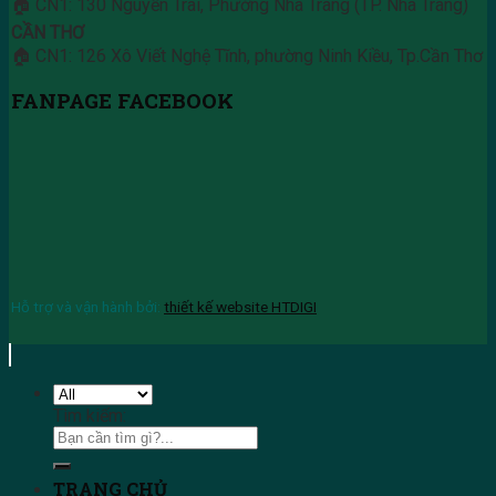
🏠 CN1: 130 Nguyễn Trãi, Phường Nha Trang (TP. Nha Trang)
CẦN THƠ
🏠 CN1: 126 Xô Viết Nghệ Tĩnh, phường Ninh Kiều, Tp.Cần Thơ
FANPAGE FACEBOOK
Hỗ trợ và vận hành bởi:
thiết kế website HTDIGI
Tìm kiếm:
TRANG CHỦ