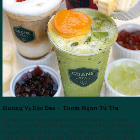
Hương Vị Độc Đáo – Thơm Ngon Từ Trà
Sự độc đáo và sáng tạo luôn nằm trong tâm hồn của Crane
Tea. Thay vì chỉ đơn thuần là trà sữa thông thường, thương hiệu
này mang đến những hương vị độc đáo và kết hợp không ngờ.
Trà sữa nguyên lá Crane Tea, matcha ,trà sữa oolong – đây là