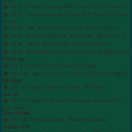
Đức)
🏠 CN 32 - 4 Nguyễn Thượng Hiền, Phường Bàn Cờ (Quận 3)
🏠 CN 33 - 74 Lê Quang Định, Phường Bình Thạnh (Quận Bình
Thạnh)
🏠 CN 34 - 388 Lê Văn Lương, phường Tân Hưng, Quận 7
🏠 CN 35 - 86 Phạm Hồng Thái, phường Bến Thành (Quận 1)
🏠 CN 36 - 195 Lý Thường Kiệt, p.Phú Thọ (Quận 11)
🏠 CN 37 - 80 Nguyễn Văn Đậu, phường Gia Định (Bình Thạnh)
ĐỒNG NAI
🏠 CN1: 67 Hai Bà Trưng, Phường Long Khánh
🏠 CN2: 1491 Nguyễn Ái Quốc, P. Tân Mai, Biên Hòa, Đồng Nai
ĐÀ NẴNG
🏠 CN1: 137 Ông Ích Khiêm, Hải Châu, TP.Đà Nẵng
GIA LAI
🏠 CN1: 157 Nguyễn Thái Học, Phường Quy Nhơn Nam (TP.
Quy Nhơn)
BÌNH DƯƠNG
🏠 CN1: 148 Thích Quảng Đức, Phường Phú Cường
KHÁNH HOÀ