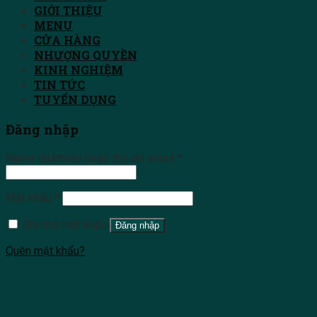
GIỚI THIỆU
MENU
CỬA HÀNG
NHƯỢNG QUYỀN
KINH NGHIỆM
TIN TỨC
TUYỂN DỤNG
Đăng nhập
Name tài khoản hoặc địa chỉ email
*
Mật khẩu
*
Ghi nhớ mật khẩu
Đăng nhập
Quên mật khẩu?