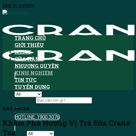
Skip to content
TRANG CHỦ
GIỚI THIỆU
MENU
CỬA HÀNG
NHƯỢNG QUYỀN
KINH NGHIỆM
TIN TỨC
TUYỂN DỤNG
Tìm kiếm:
KINH NGHIỆM
HOTLINE: 1900.3076
Khám Phá Hương Vị Trà Sữa Crane
Tea