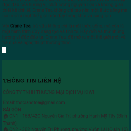
độc đáo của hương vị, chất lượng nguyên liệu và không gian
thiết kế tinh tế, Crane Tea không chỉ tạo nên một thức uống mà
còn mở ra một thế giới mới đầy hứng khởi và sáng tạo.
Với
Crane Tea
, trà sữa không chỉ là một thức uống, mà còn là
một hành trình đầy sáng tạo và tinh tế. Hãy đến và thử những
hương vị độc đáo tại Crane Tea, để mở ra một thế giới mới về
trà sữa và nghệ thuật thưởng thức.
THÔNG TIN LIÊN HỆ
CÔNG TY TNHH THƯƠNG MẠI DỊCH VỤ KIWI
Email: thecranetea@gmail.com
SÀI GÒN
🏠 CN1 - 168/42C Nguyễn Gia Trí, phường Hạnh Mỹ Tây (Bình
Thạnh)
🏠 CN2 - 302 Nguyễn Tri Phương, phường Vườn Lài (Quận 10)