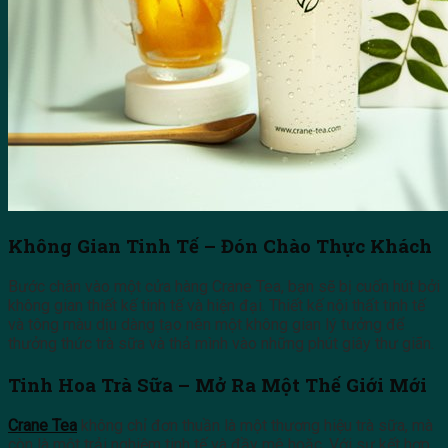
Không Gian Tinh Tế – Đón Chào Thực Khách
Bước chân vào một cửa hàng Crane Tea, bạn sẽ bị cuốn hút bởi
không gian thiết kế tinh tế và hiện đại. Thiết kế nội thất tinh tế
và tông màu dịu dàng tạo nên một không gian lý tưởng để
thưởng thức trà sữa và thả mình vào những phút giây thư giãn.
Tinh Hoa Trà Sữa – Mở Ra Một Thế Giới Mới
Crane Tea
không chỉ đơn thuần là một thương hiệu trà sữa, mà
còn là một trải nghiệm tinh tế và đầy mê hoặc. Với sự kết hợp