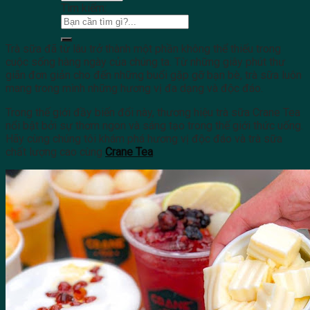
Tìm kiếm:
Trà sữa đã từ lâu trở thành một phần không thể thiếu trong
cuộc sống hàng ngày của chúng ta. Từ những giây phút thư
giãn đơn giản cho đến những buổi gặp gỡ bạn bè, trà sữa luôn
mang trong mình những hương vị đa dạng và độc đáo.
Trong thế giới đầy biến đổi này, thương hiệu trà sữa Crane Tea
nổi bật bởi sự thơm ngon và sáng tạo trong thế giới thức uống.
Hãy cùng chúng tôi khám phá hương vị độc đáo và trà sữa
chất lượng cao cùng
Crane Tea
.