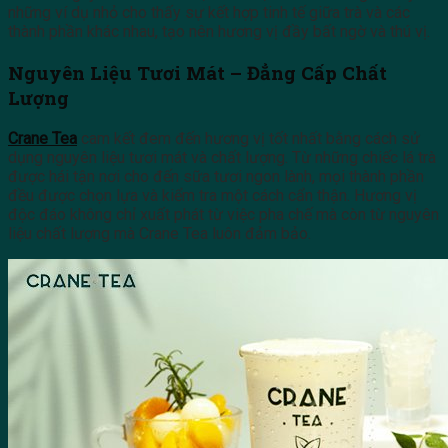
những ví dụ nhỏ cho thấy sự kết hợp tinh tế giữa trà và các
thành phần khác nhau, tạo nên hương vị đầy bất ngờ và thú vị.
Nguyên Liệu Tươi Mát – Đẳng Cấp Chất
Lượng
Crane Tea
cam kết đem đến hương vị tốt nhất bằng cách sử
dụng nguyên liệu tươi mát và chất lượng. Từ những chiếc lá trà
được hái tận nơi cho đến sữa tươi ngon lành, mọi thành phần
đều được chọn lựa và kiểm tra một cách cẩn thận. Hương vị
độc đáo không chỉ xuất phát từ việc pha chế mà còn từ nguyên
liệu chất lượng mà Crane Tea luôn đảm bảo.