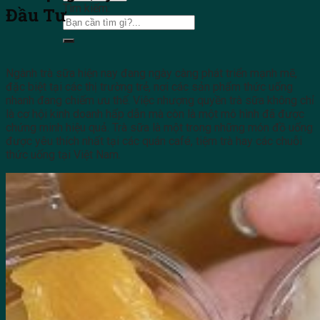
Tìm kiếm:
Đầu Tư
Ngành trà sữa hiện nay đang ngày càng phát triển mạnh mẽ,
đặc biệt tại các thị trường trẻ, nơi các sản phẩm thức uống
nhanh đang chiếm ưu thế. Việc nhượng quyền trà sữa không chỉ
là cơ hội kinh doanh hấp dẫn mà còn là một mô hình đã được
chứng minh hiệu quả. Trà sữa là một trong những món đồ uống
được yêu thích nhất tại các quán café, tiệm trà hay các chuỗi
thức uống tại Việt Nam.