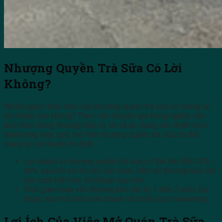
Nhượng Quyền Trà Sữa Có Lời
Không?
Nhiều người thắc mắc liệu nhượng quyền trà sữa có mang lại
lợi nhuận cao không? Theo các chuyên gia trong ngành, nếu
bạn chọn đúng thương hiệu uy tín và áp dụng các chiến lược
marketing hiệu quả, mô hình nhượng quyền trà sữa có thể
mang lại lợi nhuận ổn định.
Lợi nhuận từ nhượng quyền trà sữa có thể lên đến 30% –
40% sau khi trừ chi phí vận hành. Một số thương hiệu lớn
còn cam kết mức lợi nhuận cao hơn.
Thời gian hoàn vốn thường kéo dài từ 1 đến 2 năm, tùy
thuộc vào mô hình kinh doanh và chiến lược marketing.
Lợi Ích Của Việc Mở Quán Trà Sữa