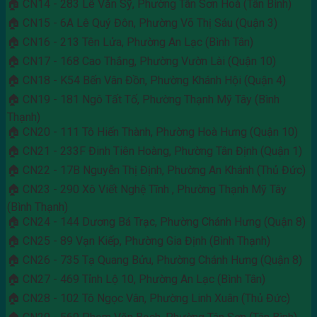
🏠 CN14 - 283 Lê Văn Sỹ, Phường Tân Sơn Hoà (Tân Bình)
🏠 CN15 - 6A Lê Quý Đôn, Phường Võ Thị Sáu (Quận 3)
🏠 CN16 - 213 Tên Lửa, Phường An Lạc (Bình Tân)
🏠 CN17 - 168 Cao Thắng, Phường Vườn Lài (Quận 10)
🏠 CN18 - K54 Bến Vân Đồn, Phường Khánh Hội (Quận 4)
🏠 CN19 - 181 Ngô Tất Tố, Phường Thạnh Mỹ Tây (Bình
Thạnh)
🏠 CN20 - 111 Tô Hiến Thành, Phường Hoà Hưng (Quận 10)
🏠 CN21 - 233F Đinh Tiên Hoàng, Phường Tân Định (Quận 1)
🏠 CN22 - 17B Nguyễn Thị Định, Phường An Khánh (Thủ Đức)
🏠 CN23 - 290 Xô Viết Nghệ Tĩnh , Phường Thạnh Mỹ Tây
(Bình Thạnh)
🏠 CN24 - 144 Dương Bá Trạc, Phường Chánh Hưng (Quận 8)
🏠 CN25 - 89 Vạn Kiếp, Phường Gia Định (Bình Thạnh)
🏠 CN26 - 735 Tạ Quang Bửu, Phường Chánh Hưng (Quận 8)
🏠 CN27 - 469 Tỉnh Lộ 10, Phường An Lạc (Bình Tân)
🏠 CN28 - 102 Tô Ngọc Vân, Phường Linh Xuân (Thủ Đức)