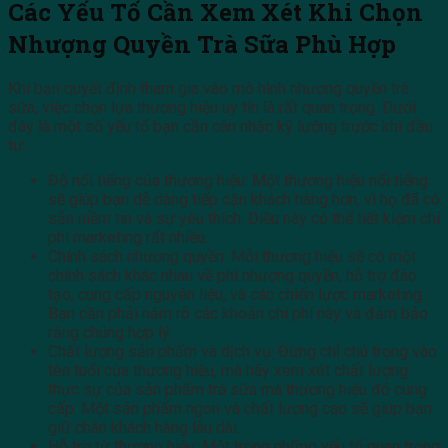
Các Yếu Tố Cần Xem Xét Khi Chọn
Nhượng Quyền Trà Sữa Phù Hợp
Khi bạn quyết định tham gia vào mô hình nhượng quyền trà
sữa, việc chọn lựa thương hiệu uy tín là rất quan trọng. Dưới
đây là một số yếu tố bạn cần cân nhắc kỹ lưỡng trước khi đầu
tư:
Độ nổi tiếng của thương hiệu: Một thương hiệu nổi tiếng
sẽ giúp bạn dễ dàng tiếp cận khách hàng hơn, vì họ đã có
sẵn niềm tin và sự yêu thích. Điều này có thể tiết kiệm chi
phí marketing rất nhiều.
Chính sách nhượng quyền: Mỗi thương hiệu sẽ có một
chính sách khác nhau về phí nhượng quyền, hỗ trợ đào
tạo, cung cấp nguyên liệu, và các chiến lược marketing.
Bạn cần phải nắm rõ các khoản chi phí này và đảm bảo
rằng chúng hợp lý.
Chất lượng sản phẩm và dịch vụ: Đừng chỉ chú trọng vào
tên tuổi của thương hiệu, mà hãy xem xét chất lượng
thực sự của sản phẩm trà sữa mà thương hiệu đó cung
cấp. Một sản phẩm ngon và chất lượng cao sẽ giúp bạn
giữ chân khách hàng lâu dài.
Hỗ trợ từ thương hiệu: Một trong những yếu tố quan trọng