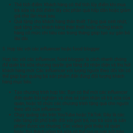
Thẻ tích điểm: Khách hàng có thể tích lũy điểm khi mua
trà sữa và đổi điểm lấy các phần quà hấp dẫn hoặc giảm
giá cho lần mua sau.
Quà tặng cho khách hàng thân thiết: Tặng quà sinh nhật,
quà tặng cho khách hàng thân thiết hoặc những khách
hàng có mức chi tiêu cao trong tháng giúp tạo sự gắn bó
lâu dài.
5. Hợp tác với các influencer hoặc food blogger
Hợp tác với các influencer, food blogger là cách nhanh chóng
để quán trà sữa nhượng quyền gia tăng độ nhận diện và thu hút
khách hàng mới. Các influencer với lượng người theo dõi lớn có
thể giúp bạn quảng bá sản phẩm đến đúng đối tượng khách
hàng mục tiêu.
Tạo chương trình hợp tác: Bạn có thể mời các influencer
đến quán trải nghiệm và chia sẻ cảm nhận về trà sữa của
quán, hoặc tổ chức các chương trình tặng quà cho người
theo dõi của influencer.
Chạy quảng cáo trên YouTube hoặc TikTok: Đây là các
nền tảng rất phổ biến đối với giới trẻ, nơi trà sữa là sản
phẩm được ưa chuộng. Các video giới thiệu về quán
hoặc thử thách uống trà sữa có thể tạo ra cơn sốt trên