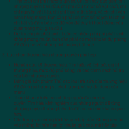
Tính toán chi phí nhượng quyền: Chi phí này bao gồm phí
nhượng quyền ban đầu, chi phí đầu tư cơ sở vật chất, chi
phí nguyên vật liệu, chi phí thuê mặt bằng, và chi phí vận
hành hàng tháng. Bạn cần phải có một kế hoạch tài chính
chi tiết và đảm bảo có đủ vốn để duy trì hoạt động của
quán trong thời gian đầu.
Dự trù chi phí phát sinh: Luôn có những chi phí phát sinh
không mong muốn, bạn cần phải có một khoản dự phòng
để đối phó với những tình huống bất ngờ.
3. Lựa chọn thương hiệu nhượng quyền phù hợp:
Nghiên cứu kỹ thương hiệu: Tìm hiểu về lịch sử, giá trị
thương hiệu, mức độ phủ sóng, và các chính sách hỗ trợ
của bên nhượng quyền.
Đánh giá sản phẩm: Thử các loại trà sữa của thương hiệu
để đánh giá hương vị, chất lượng, và sự đa dạng của
menu.
Tham khảo ý kiến của những người đã nhượng
quyền: Tìm hiểu kinh nghiệm của những người đã từng
nhượng quyền thương hiệu đó để có cái nhìn khách quan
hơn.
Cẩn trọng với những lời hứa quá hấp dẫn: Không nên tin
vào những lời hứa hẹn lợi nhuận quá cao, mà hãy tập