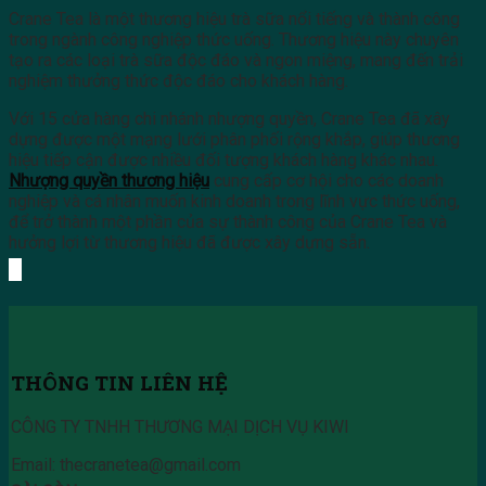
Crane Tea là một thương hiệu trà sữa nổi tiếng và thành công
trong ngành công nghiệp thức uống. Thương hiệu này chuyên
tạo ra các loại trà sữa độc đáo và ngon miệng, mang đến trải
nghiệm thưởng thức độc đáo cho khách hàng.
Với 15 cửa hàng chi nhánh nhượng quyền, Crane Tea đã xây
dựng được một mạng lưới phân phối rộng khắp, giúp thương
hiệu tiếp cận được nhiều đối tượng khách hàng khác nhau.
Nhượng quyền thương hiệu
cung cấp cơ hội cho các doanh
nghiệp và cá nhân muốn kinh doanh trong lĩnh vực thức uống,
để trở thành một phần của sự thành công của Crane Tea và
hưởng lợi từ thương hiệu đã được xây dựng sẵn.
THÔNG TIN LIÊN HỆ
CÔNG TY TNHH THƯƠNG MẠI DỊCH VỤ KIWI
Email: thecranetea@gmail.com