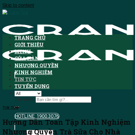
Skip to content
TRANG CHỦ
GIỚI THIỆU
MENU
CỬA HÀNG
NHƯỢNG QUYỀN
KINH NGHIỆM
TIN TỨC
TUYỂN DỤNG
Tìm kiếm:
TIN TỨC
HOTLINE: 1900.3076
Hướng Dẫn Toàn Tập Kinh Nghiệm
Nhượng Quyền Trà Sữa Cho Nhà