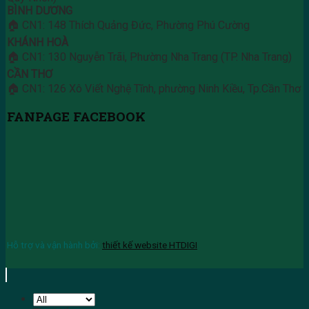
BÌNH DƯƠNG
🏠 CN1: 148 Thích Quảng Đức, Phường Phú Cường
KHÁNH HOÀ
🏠 CN1: 130 Nguyễn Trãi, Phường Nha Trang (TP. Nha Trang)
CẦN THƠ
🏠 CN1: 126 Xô Viết Nghệ Tĩnh, phường Ninh Kiều, Tp.Cần Thơ
FANPAGE FACEBOOK
Hỗ trợ và vận hành bởi:
thiết kế website HTDIGI