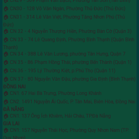
🏠 CN29 - 569 Phạm Văn Bạch, Phường Tân Sơn (Tân Bình)
🏠 CN30 - 128 Võ Văn Ngân, Phường Thủ Đức (Thủ Đức)
🏠 CN31 - 314 Lê Văn Việt, Phường Tăng Nhơn Phú (Thủ
Đức)
🏠 CN 32 - 4 Nguyễn Thượng Hiền, Phường Bàn Cờ (Quận 3)
🏠 CN 33 - 74 Lê Quang Định, Phường Bình Thạnh (Quận Bình
Thạnh)
🏠 CN 34 - 388 Lê Văn Lương, phường Tân Hưng, Quận 7
🏠 CN 35 - 86 Phạm Hồng Thái, phường Bến Thành (Quận 1)
🏠 CN 36 - 195 Lý Thường Kiệt, p.Phú Thọ (Quận 11)
🏠 CN 37 - 80 Nguyễn Văn Đậu, phường Gia Định (Bình Thạnh)
ĐỒNG NAI
🏠 CN1: 67 Hai Bà Trưng, Phường Long Khánh
🏠 CN2: 1491 Nguyễn Ái Quốc, P. Tân Mai, Biên Hòa, Đồng Nai
ĐÀ NẴNG
🏠 CN1: 137 Ông Ích Khiêm, Hải Châu, TP.Đà Nẵng
GIA LAI
🏠 CN1: 157 Nguyễn Thái Học, Phường Quy Nhơn Nam (TP.
Quy Nhơn)