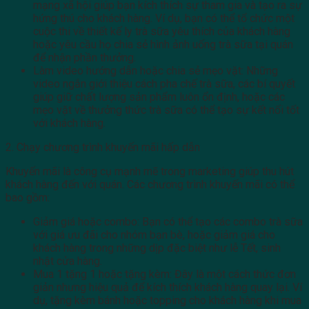
mạng xã hội giúp bạn kích thích sự tham gia và tạo ra sự
hứng thú cho khách hàng. Ví dụ, bạn có thể tổ chức một
cuộc thi về thiết kế ly trà sữa yêu thích của khách hàng
hoặc yêu cầu họ chia sẻ hình ảnh uống trà sữa tại quán
để nhận phần thưởng.
Làm video hướng dẫn hoặc chia sẻ mẹo vặt: Những
video ngắn giới thiệu cách pha chế trà sữa, các bí quyết
giúp giữ chất lượng sản phẩm luôn ổn định, hoặc các
mẹo vặt về thưởng thức trà sữa có thể tạo sự kết nối tốt
với khách hàng.
2. Chạy chương trình khuyến mãi hấp dẫn
Khuyến mãi là công cụ mạnh mẽ trong marketing giúp thu hút
khách hàng đến với quán. Các chương trình khuyến mãi có thể
bao gồm:
Giảm giá hoặc combo: Bạn có thể tạo các combo trà sữa
với giá ưu đãi cho nhóm bạn bè, hoặc giảm giá cho
khách hàng trong những dịp đặc biệt như lễ Tết, sinh
nhật cửa hàng.
Mua 1 tặng 1 hoặc tặng kèm: Đây là một cách thức đơn
giản nhưng hiệu quả để kích thích khách hàng quay lại. Ví
dụ, tặng kèm bánh hoặc topping cho khách hàng khi mua