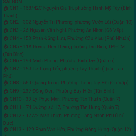
SÀI GÒN
🏠 CN1 - 168/42C Nguyễn Gia Trí, phường Hạnh Mỹ Tây (Bình
Thạnh)
🏠 CN2 - 302 Nguyễn Tri Phương, phường Vườn Lài (Quận 10)
🏠 CN3 - 26 Nguyễn Văn Nghi, Phường An Nhơn (Gò Vấp)
🏠 CN4 - 153 Phan Đăng Lưu, Phường Cầu Kiệu (Phú Nhuận)
🏠 CN5 - 11A Hoàng Hoa Thám, phường Tân Bình, TP.HCM
(Tân Bình)
🏠 CN6 - 199 Minh Phụng, Phường Bình Tây (Quận 6)
🏠 CN7 - 159 Lê Trọng Tấn, phường Tây Thạnh (Quận Tân
Phú)
🏠 CN8 - 569 Quang Trung, Phường Thông Tây Hội (Gò Vấp)
🏠 CN9 - 237 Đồng Đen, Phường Bảy Hiền (Tân Bình)
🏠 CN10 - 33 Lý Phục Man, Phường Tân Thuận (Quận 7)
🏠 CN11 - 74 Đường số 17, Phường Tân Hưng (Quận 7)
🏠 CN12 - 127/2 Man Thiện, Phường Tăng Nhơn Phú (Thủ
Đức)
🏠 CN13 - 129 Phan Văn Hớn, Phường Đông Hưng (Quận 12)