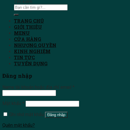
Tìm kiếm:
TRANG CHỦ
GIỚI THIỆU
MENU
CỬA HÀNG
NHƯỢNG QUYỀN
KINH NGHIỆM
TIN TỨC
TUYỂN DỤNG
Đăng nhập
Name tài khoản hoặc địa chỉ email
*
Mật khẩu
*
Ghi nhớ mật khẩu
Đăng nhập
Quên mật khẩu?