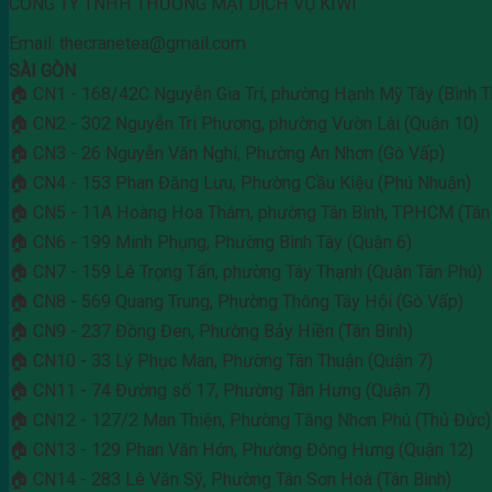
CÔNG TY TNHH THƯƠNG MẠI DỊCH VỤ KIWI
Email: thecranetea@gmail.com
SÀI GÒN
🏠 CN1 - 168/42C Nguyễn Gia Trí, phường Hạnh Mỹ Tây (Bình T
🏠 CN2 - 302 Nguyễn Tri Phương, phường Vườn Lài (Quận 10)
🏠 CN3 - 26 Nguyễn Văn Nghi, Phường An Nhơn (Gò Vấp)
🏠 CN4 - 153 Phan Đăng Lưu, Phường Cầu Kiệu (Phú Nhuận)
🏠 CN5 - 11A Hoàng Hoa Thám, phường Tân Bình, TP.HCM (Tân 
🏠 CN6 - 199 Minh Phụng, Phường Bình Tây (Quận 6)
🏠 CN7 - 159 Lê Trọng Tấn, phường Tây Thạnh (Quận Tân Phú)
🏠 CN8 - 569 Quang Trung, Phường Thông Tây Hội (Gò Vấp)
🏠 CN9 - 237 Đồng Đen, Phường Bảy Hiền (Tân Bình)
🏠 CN10 - 33 Lý Phục Man, Phường Tân Thuận (Quận 7)
🏠 CN11 - 74 Đường số 17, Phường Tân Hưng (Quận 7)
🏠 CN12 - 127/2 Man Thiện, Phường Tăng Nhơn Phú (Thủ Đức)
🏠 CN13 - 129 Phan Văn Hớn, Phường Đông Hưng (Quận 12)
🏠 CN14 - 283 Lê Văn Sỹ, Phường Tân Sơn Hoà (Tân Bình)