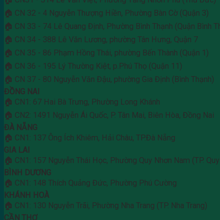
🏠 CN 32 - 4 Nguyễn Thượng Hiền, Phường Bàn Cờ (Quận 3)
🏠 CN 33 - 74 Lê Quang Định, Phường Bình Thạnh (Quận Bình T
🏠 CN 34 - 388 Lê Văn Lương, phường Tân Hưng, Quận 7
🏠 CN 35 - 86 Phạm Hồng Thái, phường Bến Thành (Quận 1)
🏠 CN 36 - 195 Lý Thường Kiệt, p.Phú Thọ (Quận 11)
🏠 CN 37 - 80 Nguyễn Văn Đậu, phường Gia Định (Bình Thạnh)
ĐỒNG NAI
🏠 CN1: 67 Hai Bà Trưng, Phường Long Khánh
🏠 CN2: 1491 Nguyễn Ái Quốc, P. Tân Mai, Biên Hòa, Đồng Nai
ĐÀ NẴNG
🏠 CN1: 137 Ông Ích Khiêm, Hải Châu, TP.Đà Nẵng
GIA LAI
🏠 CN1: 157 Nguyễn Thái Học, Phường Quy Nhơn Nam (TP. Quy
BÌNH DƯƠNG
🏠 CN1: 148 Thích Quảng Đức, Phường Phú Cường
KHÁNH HOÀ
🏠 CN1: 130 Nguyễn Trãi, Phường Nha Trang (TP. Nha Trang)
CẦN THƠ