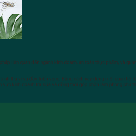
uật pháp liên quan đến ngành kinh doanh, an toàn thực phẩm, và qu
trình thú vị và đầy triển vọng. Bằng cách xây dựng mối quan hệ tố
nh vực kinh doanh trà sữa và đồng thời góp phần làm phong phú th