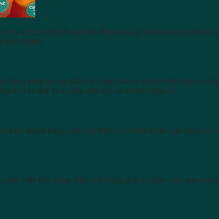
ãy xây dựng một mối quan hệ đáng tin cậy với nhượng quyền thươ
n kinh doanh.
 khả năng sáng tạo và đổi mới. Dựa trên cơ sở mô hình hiện có, 
hàng mới và duy trì sự hấp dẫn đối với khách hàng cũ.
mô kinh doanh bằng cách mở thêm chi nhánh hoặc cửa hàng mới. 
 sự phát triển bền vững. Đảm bảo rằng dịch vụ luôn vượt qua mon