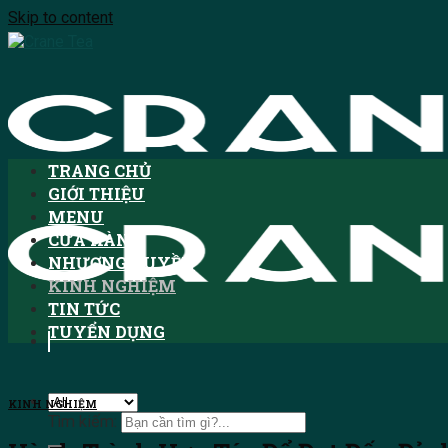
Skip to content
TRANG CHỦ
GIỚI THIỆU
MENU
CỬA HÀNG
NHƯỢNG QUYỀN
KINH NGHIỆM
TIN TỨC
TUYỂN DỤNG
KINH NGHIỆM
Tìm kiếm: