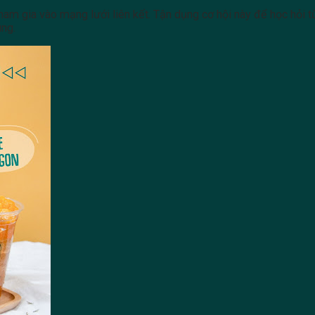
ham gia vào mạng lưới liên kết. Tận dụng cơ hội này để học hỏi từ
ung.