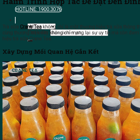
Hành Trình Hợp Tác Để Đạt Đến Đỉn
HOTLINE: 1900.3076
Trà sữa
Crane Tea
không chỉ là một thương hiệu trà sữa thông t
Tìm kiếm:
cùng thương hiệu này không chỉ mang lại sự uy tín mà còn đem đ
hiệu trà sữa Crane Tea.
Xây Dựng Mối Quan Hệ Gắn Kết