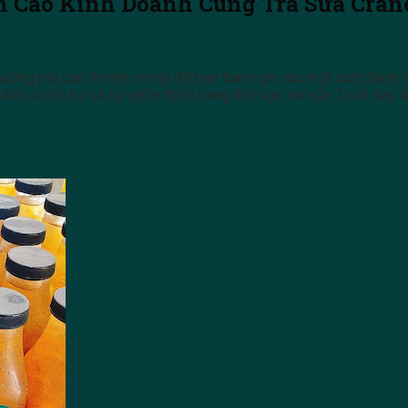
h Cao Kinh Doanh Cùng Trà Sữa Cran
hường mà còn là một cơ hội để bạn tham gia vào một cuộc hành tr
ến sự hỗ trợ và sự phồn thịnh trong lĩnh vực trà sữa. Dưới đây l