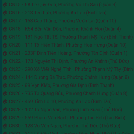
🏠 CN15 - 6A Lê Quý Đôn, Phường Võ Thị Sáu (Quận 3)
🏠 CN16 - 213 Tên Lửa, Phường An Lạc (Bình Tân)
🏠 CN17 - 168 Cao Thắng, Phường Vườn Lài (Quận 10)
🏠 CN18 - K54 Bến Vân Đồn, Phường Khánh Hội (Quận 4)
🏠 CN19 - 181 Ngô Tất Tố, Phường Thạnh Mỹ Tây (Bình Thạnh)
🏠 CN20 - 111 Tô Hiến Thành, Phường Hoà Hưng (Quận 10)
🏠 CN21 - 233F Đinh Tiên Hoàng, Phường Tân Định (Quận 1)
🏠 CN22 - 17B Nguyễn Thị Định, Phường An Khánh (Thủ Đức)
🏠 CN23 - 290 Xô Viết Nghệ Tĩnh , Phường Thạnh Mỹ Tây (Bình
🏠 CN24 - 144 Dương Bá Trạc, Phường Chánh Hưng (Quận 8)
🏠 CN25 - 89 Vạn Kiếp, Phường Gia Định (Bình Thạnh)
🏠 CN26 - 735 Tạ Quang Bửu, Phường Chánh Hưng (Quận 8)
🏠 CN27 - 469 Tỉnh Lộ 10, Phường An Lạc (Bình Tân)
🏠 CN28 - 102 Tô Ngọc Vân, Phường Linh Xuân (Thủ Đức)
🏠 CN29 - 569 Phạm Văn Bạch, Phường Tân Sơn (Tân Bình)
🏠 CN30 - 128 Võ Văn Ngân, Phường Thủ Đức (Thủ Đức)
🏠 CN31 - 314 Lê Văn Việt, Phường Tăng Nhơn Phú (Thủ Đức)