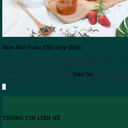
Đảm Bảo Tuân Thủ Quy Định
Trong quá trình phát triển, hãy luôn tuân thủ các quy định và l
hiệu và duy trì uy tín trong mắt khách hàng.
Phát triển cùng thương hiệu trà sữa
Crane Tea
là một cuộc hành 
và tuân thủ quy định, để có thể đạt được sự phồn thịnh trong lĩ
THÔNG TIN LIÊN HỆ