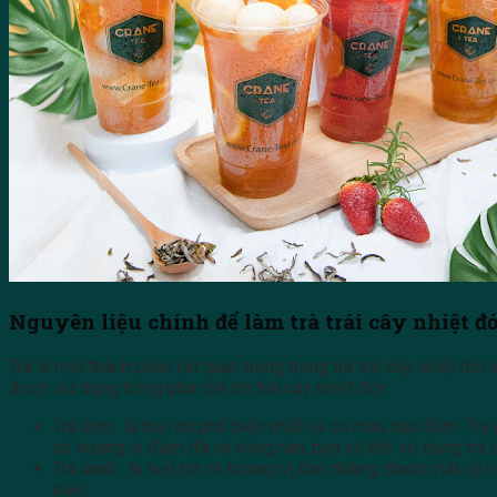
Nguyên liệu chính để làm trà trái cây nhiệt đớ
Trà là một thành phần rất quan trọng trong trà trái cây nhiệt đới
được sử dụng trong pha chế trà trái cây nhiệt đới.
Trà đen: là loại trà phổ biến nhất và có màu nâu đậm. Trà
có hương vị đậm đà và nồng nàn, bạn có thể sử dụng trà 
Trà xanh: là loại trà có hương vị nhẹ nhàng, thanh mát và 
kiwi.