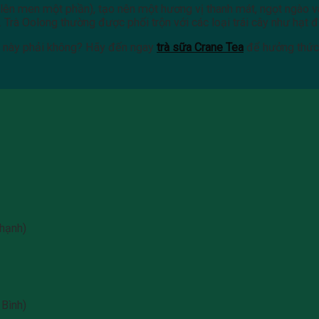
 (lên men một phần), tạo nên một hương vị thanh mát, ngọt ngào 
 Trà Oolong thường được phối trộn với các loại trái cây như hạt 
n này phải không? Hãy đến ngay
trà sữa Crane Tea
để hưởng thức 
hạnh)
Bình)