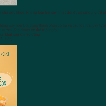
 ích cho sức khỏe. Những loại trái cây nhiệt đới được sử dụng để 
ống oxy hóa, bởi trong thành phần có trà và các loại trái cây tươi
m nước uống detox cơ thể mỗi ngày.
ải khát sau khi lao động.
iêu hóa,…