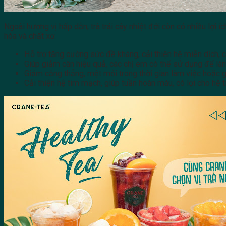
Ngoài hương vị hấp dẫn, trà trái cây nhiệt đới còn có nhiều lợi
hóa và chất xơ.
Hỗ trợ tăng cường sức đề kháng, cải thiện hệ miễn dịch, ch
Giúp giảm cân hiệu quả, các chị em có thể sử dụng để là
Giảm căng thẳng, mệt mỏi trong thời gian làm việc hoặc gi
Cải thiện hệ tim mạch, giúp tuần hoàn máu, có lợi cho hệ t