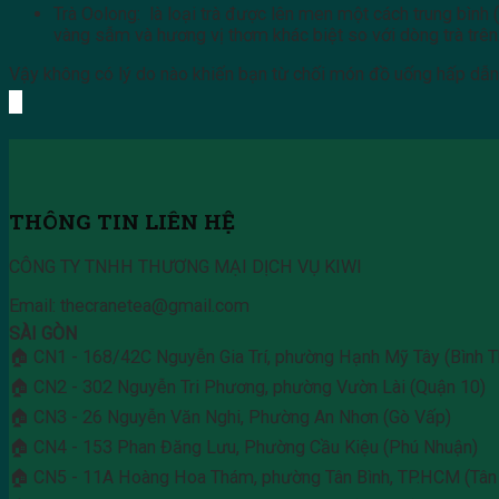
Trà Oolong: là loại trà được lên men một cách trung bình
vàng sẫm và hương vị thơm khác biệt so với dòng trà trên.
Vậy không có lý do nào khiến bạn từ chối món đồ uống hấp dẫ
THÔNG TIN LIÊN HỆ
CÔNG TY TNHH THƯƠNG MẠI DỊCH VỤ KIWI
Email: thecranetea@gmail.com
SÀI GÒN
🏠 CN1 - 168/42C Nguyễn Gia Trí, phường Hạnh Mỹ Tây (Bình T
🏠 CN2 - 302 Nguyễn Tri Phương, phường Vườn Lài (Quận 10)
🏠 CN3 - 26 Nguyễn Văn Nghi, Phường An Nhơn (Gò Vấp)
🏠 CN4 - 153 Phan Đăng Lưu, Phường Cầu Kiệu (Phú Nhuận)
🏠 CN5 - 11A Hoàng Hoa Thám, phường Tân Bình, TP.HCM (Tân 