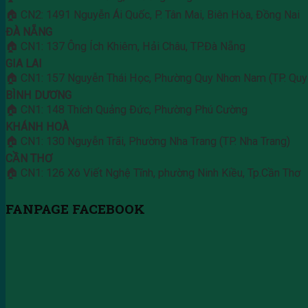
🏠 CN2: 1491 Nguyễn Ái Quốc, P. Tân Mai, Biên Hòa, Đồng Nai
ĐÀ NẴNG
🏠 CN1: 137 Ông Ích Khiêm, Hải Châu, TP.Đà Nẵng
GIA LAI
🏠 CN1: 157 Nguyễn Thái Học, Phường Quy Nhơn Nam (TP. Quy
BÌNH DƯƠNG
🏠 CN1: 148 Thích Quảng Đức, Phường Phú Cường
KHÁNH HOÀ
🏠 CN1: 130 Nguyễn Trãi, Phường Nha Trang (TP. Nha Trang)
CẦN THƠ
🏠 CN1: 126 Xô Viết Nghệ Tĩnh, phường Ninh Kiều, Tp.Cần Thơ
FANPAGE FACEBOOK