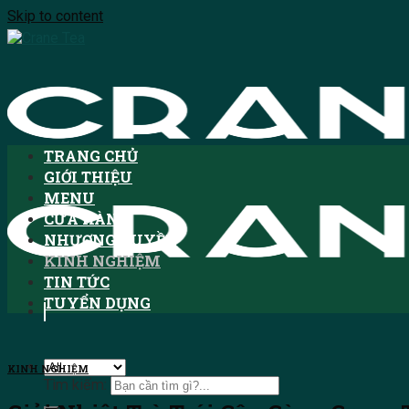
Skip to content
TRANG CHỦ
GIỚI THIỆU
MENU
CỬA HÀNG
NHƯỢNG QUYỀN
KINH NGHIỆM
TIN TỨC
TUYỂN DỤNG
KINH NGHIỆM
Tìm kiếm: