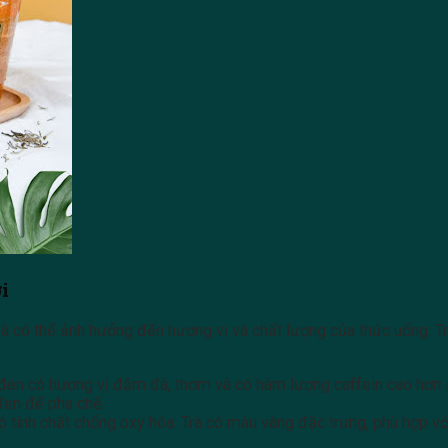
i
 và có thể ảnh hưởng đến hương vị và chất lượng của thức uống. Trà 
 đen có hương vị đậm đà, thơm và có hàm lượng caffein cao hơn so
đen để pha chế.
có tính chất chống oxy hóa. Trà có màu vàng đặc trưng, phù hợp với