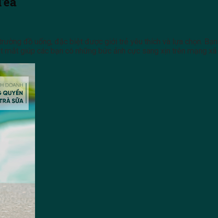
Tea
ị trường đồ uống, đặc biệt được giới trẻ yêu thích và lựa chọn. Bạn 
bắt mắt giúp các bạn có những bức ảnh cực sang xịn trên mạng xã 