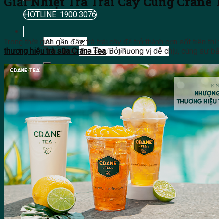
Giải Nhiệt Trà Trái Cây Cùng Crane 
HOTLINE: 1900.3076
Trong thời gian gần đây, trà trái cây đã trở thành cơn sốt trên th
Tìm kiếm:
thương hiệu trà sữa Crane Tea
. Bởi hương vị dễ chịu, cùng sự 