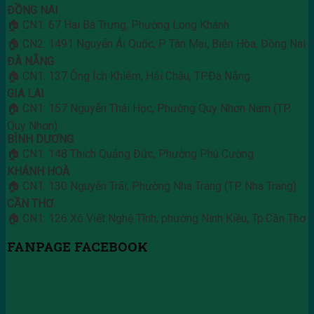
ĐỒNG NAI
🏠 CN1: 67 Hai Bà Trưng, Phường Long Khánh
🏠 CN2: 1491 Nguyễn Ái Quốc, P. Tân Mai, Biên Hòa, Đồng Nai
ĐÀ NẴNG
🏠 CN1: 137 Ông Ích Khiêm, Hải Châu, TP.Đà Nẵng
GIA LAI
🏠 CN1: 157 Nguyễn Thái Học, Phường Quy Nhơn Nam (TP.
Quy Nhơn)
BÌNH DƯƠNG
🏠 CN1: 148 Thích Quảng Đức, Phường Phú Cường
KHÁNH HOÀ
🏠 CN1: 130 Nguyễn Trãi, Phường Nha Trang (TP. Nha Trang)
CẦN THƠ
🏠 CN1: 126 Xô Viết Nghệ Tĩnh, phường Ninh Kiều, Tp.Cần Thơ
FANPAGE FACEBOOK