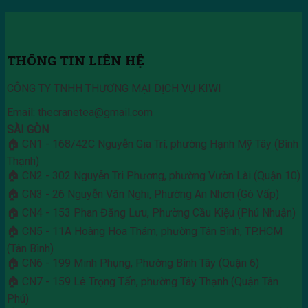
THÔNG TIN LIÊN HỆ
CÔNG TY TNHH THƯƠNG MẠI DỊCH VỤ KIWI
Email: thecranetea@gmail.com
SÀI GÒN
🏠 CN1 - 168/42C Nguyễn Gia Trí, phường Hạnh Mỹ Tây (Bình
Thạnh)
🏠 CN2 - 302 Nguyễn Tri Phương, phường Vườn Lài (Quận 10)
🏠 CN3 - 26 Nguyễn Văn Nghi, Phường An Nhơn (Gò Vấp)
🏠 CN4 - 153 Phan Đăng Lưu, Phường Cầu Kiệu (Phú Nhuận)
🏠 CN5 - 11A Hoàng Hoa Thám, phường Tân Bình, TP.HCM
(Tân Bình)
🏠 CN6 - 199 Minh Phụng, Phường Bình Tây (Quận 6)
🏠 CN7 - 159 Lê Trọng Tấn, phường Tây Thạnh (Quận Tân
Phú)