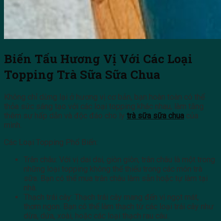
Biến Tấu Hương Vị Với Các Loại
Topping Trà Sữa Sữa Chua
Không chỉ dừng lại ở hương vị cơ bản, bạn hoàn toàn có thể
thỏa sức sáng tạo với các loại topping khác nhau, làm tăng
thêm sự hấp dẫn và độc đáo cho ly
trà sữa sữa chua
của
mình.
Các Loại Topping Phổ Biến:
Trân châu: Với vị dai dai, giòn giòn, trân châu là một trong
những loại topping không thể thiếu trong các món trà
sữa. Bạn có thể mua trân châu làm sẵn hoặc tự làm tại
nhà.
Thạch trái cây: Thạch trái cây mang đến vị ngọt mát,
thơm ngon. Bạn có thể làm thạch từ các loại trái cây như
dừa, dứa, xoài, hoặc các loại thạch rau câu.