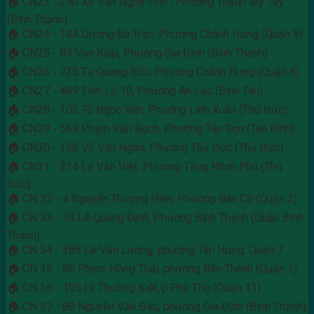
🏠 CN23 - 290 Xô Viết Nghệ Tĩnh , Phường Thạnh Mỹ Tây
(Bình Thạnh)
🏠 CN24 - 144 Dương Bá Trạc, Phường Chánh Hưng (Quận 8)
🏠 CN25 - 89 Vạn Kiếp, Phường Gia Định (Bình Thạnh)
🏠 CN26 - 735 Tạ Quang Bửu, Phường Chánh Hưng (Quận 8)
🏠 CN27 - 469 Tỉnh Lộ 10, Phường An Lạc (Bình Tân)
🏠 CN28 - 102 Tô Ngọc Vân, Phường Linh Xuân (Thủ Đức)
🏠 CN29 - 569 Phạm Văn Bạch, Phường Tân Sơn (Tân Bình)
🏠 CN30 - 128 Võ Văn Ngân, Phường Thủ Đức (Thủ Đức)
🏠 CN31 - 314 Lê Văn Việt, Phường Tăng Nhơn Phú (Thủ
Đức)
🏠 CN 32 - 4 Nguyễn Thượng Hiền, Phường Bàn Cờ (Quận 3)
🏠 CN 33 - 74 Lê Quang Định, Phường Bình Thạnh (Quận Bình
Thạnh)
🏠 CN 34 - 388 Lê Văn Lương, phường Tân Hưng, Quận 7
🏠 CN 35 - 86 Phạm Hồng Thái, phường Bến Thành (Quận 1)
🏠 CN 36 - 195 Lý Thường Kiệt, p.Phú Thọ (Quận 11)
🏠 CN 37 - 80 Nguyễn Văn Đậu, phường Gia Định (Bình Thạnh)