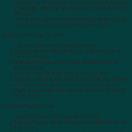
Pudding: Pudding trứng hoặc pudding trà xanh mang đến
vị béo ngậy, mềm mịn, làm tăng thêm sự hấp dẫn cho ly
đồ uống.
Kem cheese: Lớp kem cheese béo ngậy, thơm lừng sẽ
làm cho ly trà sữa của bạn thêm phần hấp dẫn.
Cách Làm Trân Châu Đơn Giản:
Nguyên liệu: Bột năng, đường, nước sôi.
Trộn bột: Cho bột năng vào bát, từ từ đổ nước sôi vào,
dùng thìa trộn đều.
Nhào bột: Dùng tay nhào bột cho đến khi bột mịn và
không dính tay.
Tạo hình: Chia bột thành từng viên nhỏ, vo tròn.
Luộc trân châu: Đun sôi nước, cho trân châu vào luộc cho
đến khi trân châu nổi lên thì vớt ra, cho vào nước đá.
Ngâm đường: Ngâm trân châu đã luộc vào nước đường
để có vị ngọt.
Cách Làm Thạch Trái Cây:
Nguyên liệu: Rau câu, đường, nước, trái cây.
Trộn bột: Cho rau câu và đường vào nồi, đổ nước vào và
khuấy đều.