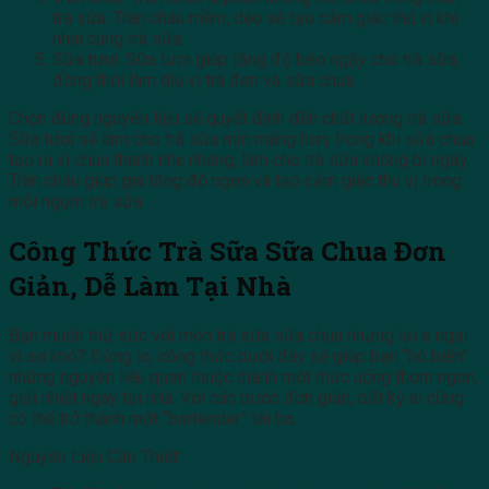
trà sữa. Trân châu mềm, dẻo sẽ tạo cảm giác thú vị khi
nhai cùng trà sữa.
Sữa tươi: Sữa tươi giúp tăng độ béo ngậy cho trà sữa,
đồng thời làm dịu vị trà đen và sữa chua.
Chọn đúng nguyên liệu sẽ quyết định đến chất lượng trà sữa.
Sữa tươi sẽ làm cho trà sữa mịn màng hơn, trong khi sữa chua
tạo ra vị chua thanh nhẹ nhàng, làm cho trà sữa không bị ngấy.
Trân châu giúp gia tăng độ ngon và tạo cảm giác thú vị trong
mỗi ngụm trà sữa.
Công Thức Trà Sữa Sữa Chua Đơn
Giản, Dễ Làm Tại Nhà
Bạn muốn thử sức với món trà sữa sữa chua nhưng lại e ngại
vì sợ khó? Đừng lo, công thức dưới đây sẽ giúp bạn “hô biến”
những nguyên liệu quen thuộc thành một thức uống thơm ngon,
giải nhiệt ngay tại nhà. Với các bước đơn giản, bất kỳ ai cũng
có thể trở thành một “bartender” tài ba.
Nguyên Liệu Cần Thiết: