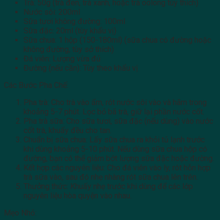
Trà: 50g (trà đen, trà xanh, hoặc trà oolong tùy thích)
Nước sôi: 200ml
Sữa tươi không đường: 100ml
Sữa đặc: 20ml (tùy khẩu vị)
Sữa chua: 1 hộp (150-180ml) (sữa chua có đường hoặc
không đường, tùy sở thích)
Đá viên: Lượng vừa đủ
Đường (nếu cần): Tùy theo khẩu vị
Các Bước Pha Chế:
Pha trà: Cho trà vào ấm, rót nước sôi vào và hãm trong
khoảng 5-7 phút. Lọc bỏ bã trà, giữ lại phần nước cốt.
Pha trà sữa: Cho sữa tươi, sữa đặc (nếu dùng) vào nước
cốt trà, khuấy đều cho tan.
Chuẩn bị sữa chua: Lấy sữa chua ra khỏi tủ lạnh trước
khi dùng khoảng 5-10 phút. Nếu dùng sữa chua hộp có
đường, bạn có thể giảm bớt lượng sữa đặc hoặc đường.
Kết hợp các nguyên liệu: Cho đá viên vào ly, rót hỗn hợp
trà sữa vào, sau đó nhẹ nhàng rót sữa chua lên trên.
Thưởng thức: Khuấy nhẹ trước khi dùng để các lớp
nguyên liệu hòa quyện vào nhau.
Mẹo Nhỏ: