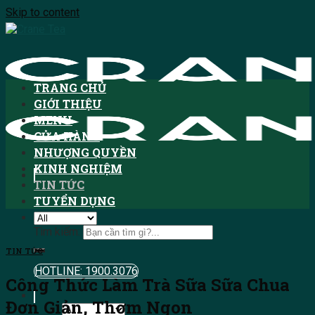
Skip to content
TRANG CHỦ
GIỚI THIỆU
MENU
CỬA HÀNG
NHƯỢNG QUYỀN
KINH NGHIỆM
TIN TỨC
TUYỂN DỤNG
Tìm kiếm:
TIN TỨC
HOTLINE: 1900.3076
Công Thức Làm Trà Sữa Sữa Chua
Đơn Giản, Thơm Ngon