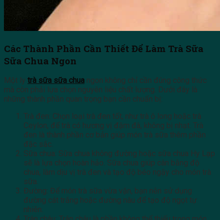
Các Thành Phần Cần Thiết Để Làm Trà Sữa
Sữa Chua Ngon
Một ly
trà sữa sữa chua
ngon không chỉ cần đúng công thức
mà còn phải lựa chọn nguyên liệu chất lượng. Dưới đây là
những thành phần quan trọng bạn cần chuẩn bị:
Trà đen: Chọn loại trà đen tốt, như trà ô long hoặc trà
Ceylon, để trà có hương vị đậm đà, không bị nhạt. Trà
đen là thành phần cơ bản giúp món trà sữa thêm phần
đặc sắc.
Sữa chua: Sữa chua không đường hoặc sữa chua Hy Lạp
sẽ là lựa chọn hoàn hảo. Sữa chua giúp cân bằng độ
chua, làm dịu vị trà đen và tạo độ béo ngậy cho món trà
sữa.
Đường: Để món trà sữa vừa vặn, bạn nên sử dụng
đường cát trắng hoặc đường nâu để tạo độ ngọt tự
nhiên.
Trân châu: Trân châu là phần không thể thiếu trong món