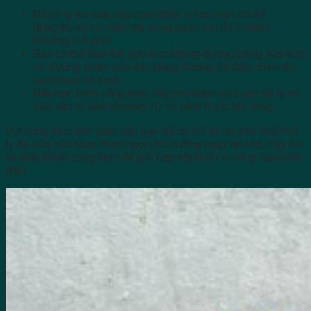
Để có ly trà sữa sữa chua đậm vị hơn, bạn có thể
dùng trà túi lọc, hãm trà trong nước sôi rồi ủ thêm
khoảng 2-3 phút.
Bạn có thể thay thế sữa tươi không đường bằng sữa tươi
có đường, hoặc sữa đặc bằng đường để điều chỉnh độ
ngọt theo sở thích.
Nếu bạn thích uống lạnh, hãy cho thêm đá hoặc để ly trà
sữa vào tủ lạnh khoảng 10-15 phút trước khi dùng.
Với công thức đơn giản này, bạn đã có thể tự tay pha chế một
ly trà sữa sữa chua thơm ngon, bổ dưỡng ngay tại nhà. Hãy thử
và điều chỉnh công thức để phù hợp với khẩu vị riêng của mình
nhé!