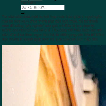
Tìm kiếm:
Trà sữa sữa chua, một sự kết hợp hoàn hảo giữa vị ngọt ngào
của trà sữa và vị chua thanh mát của sữa chua, đã trở thành
món đồ uống “gây nghiện” của giới trẻ. Đây là lựa chọn lý
tưởng cho những ngày hè oi ả. Hãy cùng tìm hiểu cách làm trà
sữa sữa chua thơm ngon tại nhà, từ những nguyên liệu dễ kiếm
đến những bí quyết giúp món trà sữa của bạn luôn hấp dẫn.