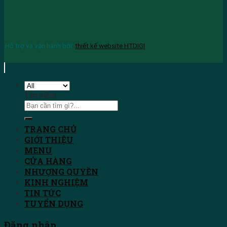
Hỗ trợ và vận hành bởi:
thiết kế website HTDIGI
Tìm kiếm:
TRANG CHỦ
GIỚI THIỆU
MENU
CỬA HÀNG
NHƯỢNG QUYỀN
KINH NGHIỆM
TIN TỨC
TUYỂN DỤNG
Đăng nhập