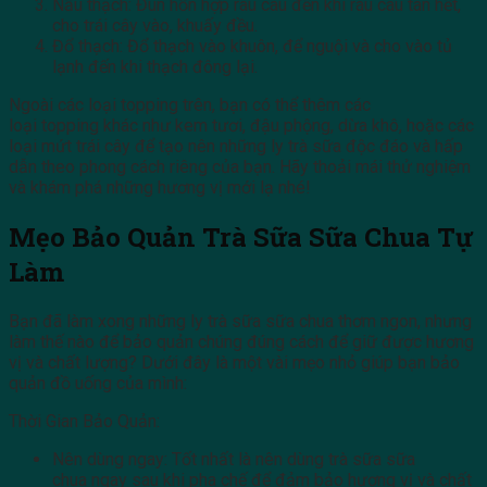
Nấu thạch: Đun hỗn hợp rau câu đến khi rau câu tan hết,
cho trái cây vào, khuấy đều.
Đổ thạch: Đổ thạch vào khuôn, để nguội và cho vào tủ
lạnh đến khi thạch đông lại.
Ngoài các loại topping trên, bạn có thể thêm các
loại topping khác như kem tươi, đậu phộng, dừa khô, hoặc các
loại mứt trái cây để tạo nên những ly trà sữa độc đáo và hấp
dẫn theo phong cách riêng của bạn. Hãy thoải mái thử nghiệm
và khám phá những hương vị mới lạ nhé!
Mẹo Bảo Quản Trà Sữa Sữa Chua Tự
Làm
Bạn đã làm xong những ly trà sữa sữa chua thơm ngon, nhưng
làm thế nào để bảo quản chúng đúng cách để giữ được hương
vị và chất lượng? Dưới đây là một vài mẹo nhỏ giúp bạn bảo
quản đồ uống của mình:
Thời Gian Bảo Quản:
Nên dùng ngay: Tốt nhất là nên dùng trà sữa sữa
chua ngay sau khi pha chế để đảm bảo hương vị và chất