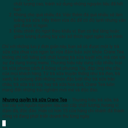
chất lượng cao, tránh sử dụng những nguyên liệu đã hết
hạn.
Không cho quá nhiều đá: Việc thêm đá quá nhiều sẽ làm
loãng trà sữa. Hãy thêm vừa đủ để có độ lạnh nhưng vẫn
giữ được vị ngon.
Điều chỉnh độ ngọt theo khẩu vị: Bạn có thể tăng hoặc
giảm lượng đường tùy vào sở thích ngọt ngào của mình.
Chỉ với những lưu ý đơn giản này, bạn sẽ có được một ly trà
sữa sữa chua vừa ngon lại vừa đảm bảo sức khỏe. Crane Tea
không chỉ nổi tiếng với chất lượng trà sửa tuyệt vời, mà còn với
sự đa dạng trong menu. Thương hiệu này cung cấp nhiều loại
trà sữa phong cách Á Đông và phương Tây, đáp ứng nhu cầu
của mọi khách hàng. Từ trà sữa truyền thống như trà đen, trà
xanh, trà oolong đến những món đặc biệt như trà sữa trân
châu, trà sữa trái cây, hay trà sữa hoa quả, Crane Tea luôn
mang đến những trải nghiệm mới mẻ và độc đáo.
Nhượng quyền trà sữa Crane Tea
– Thương hiệu trà sữa, trà
trái cây với nguồn nguyên liệu cao cấp chất lượng, hương vị
đậm đà, độc đáo. Hiện có hơn 15 cửa hàng chi nhánh đã thành
công và đang phát triển doanh thu từng ngày.