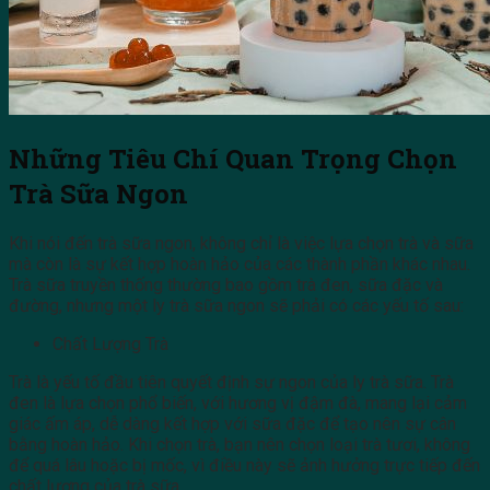
Những Tiêu Chí Quan Trọng Chọn
Trà Sữa Ngon
Khi nói đến trà sữa ngon, không chỉ là việc lựa chọn trà và sữa
mà còn là sự kết hợp hoàn hảo của các thành phần khác nhau.
Trà sữa truyền thống thường bao gồm trà đen, sữa đặc và
đường, nhưng một ly trà sữa ngon sẽ phải có các yếu tố sau:
Chất Lượng Trà
Trà là yếu tố đầu tiên quyết định sự ngon của ly trà sữa. Trà
đen là lựa chọn phổ biến, với hương vị đậm đà, mang lại cảm
giác ấm áp, dễ dàng kết hợp với sữa đặc để tạo nên sự cân
bằng hoàn hảo. Khi chọn trà, bạn nên chọn loại trà tươi, không
để quá lâu hoặc bị mốc, vì điều này sẽ ảnh hưởng trực tiếp đến
chất lượng của trà sữa.