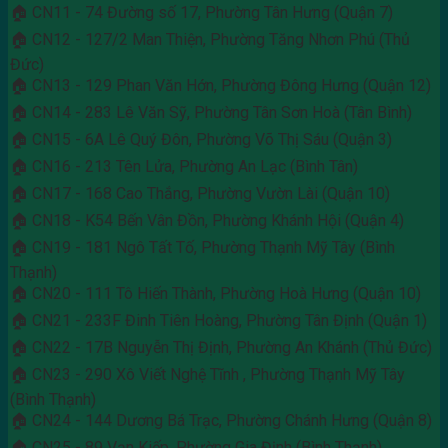
🏠 CN11 - 74 Đường số 17, Phường Tân Hưng (Quận 7)
🏠 CN12 - 127/2 Man Thiện, Phường Tăng Nhơn Phú (Thủ
Đức)
🏠 CN13 - 129 Phan Văn Hớn, Phường Đông Hưng (Quận 12)
🏠 CN14 - 283 Lê Văn Sỹ, Phường Tân Sơn Hoà (Tân Bình)
🏠 CN15 - 6A Lê Quý Đôn, Phường Võ Thị Sáu (Quận 3)
🏠 CN16 - 213 Tên Lửa, Phường An Lạc (Bình Tân)
🏠 CN17 - 168 Cao Thắng, Phường Vườn Lài (Quận 10)
🏠 CN18 - K54 Bến Vân Đồn, Phường Khánh Hội (Quận 4)
🏠 CN19 - 181 Ngô Tất Tố, Phường Thạnh Mỹ Tây (Bình
Thạnh)
🏠 CN20 - 111 Tô Hiến Thành, Phường Hoà Hưng (Quận 10)
🏠 CN21 - 233F Đinh Tiên Hoàng, Phường Tân Định (Quận 1)
🏠 CN22 - 17B Nguyễn Thị Định, Phường An Khánh (Thủ Đức)
🏠 CN23 - 290 Xô Viết Nghệ Tĩnh , Phường Thạnh Mỹ Tây
(Bình Thạnh)
🏠 CN24 - 144 Dương Bá Trạc, Phường Chánh Hưng (Quận 8)
🏠 CN25 - 89 Vạn Kiếp, Phường Gia Định (Bình Thạnh)