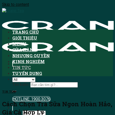
Skip to content
TRANG CHỦ
GIỚI THIỆU
MENU
CỬA HÀNG
NHƯỢNG QUYỀN
KINH NGHIỆM
TIN TỨC
TUYỂN DỤNG
Tìm kiếm:
TIN TỨC
HOTLINE: 1900.3076
Cách Chọn Trà Sữa Ngon Hoàn Hảo,
Giá Cả Hợp Lý