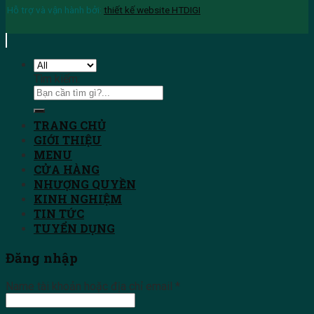
Hỗ trợ và vận hành bởi:
thiết kế website HTDIGI
Tìm kiếm:
TRANG CHỦ
GIỚI THIỆU
MENU
CỬA HÀNG
NHƯỢNG QUYỀN
KINH NGHIỆM
TIN TỨC
TUYỂN DỤNG
Đăng nhập
Name tài khoản hoặc địa chỉ email
*