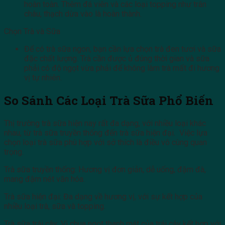
hoàn toàn. Thêm đá viên và các loại topping như trân
châu, thạch dừa vào là hoàn thành.
Chọn Trà và Sữa
Để có trà sữa ngon, bạn cần lựa chọn trà đen tươi và sữa
đặc chất lượng. Trà cần được ủ đúng thời gian và sữa
phải có độ ngọt vừa phải để không làm trà mất đi hương
vị tự nhiên.
So Sánh Các Loại Trà Sữa Phổ Biến
Thị trường trà sữa hiện nay rất đa dạng, với nhiều loại khác
nhau, từ trà sữa truyền thống đến trà sữa hiện đại. Việc lựa
chọn loại trà sữa phù hợp với sở thích là điều vô cùng quan
trọng.
Trà sữa truyền thống: Hương vị đơn giản, dễ uống, đậm đà,
mang đậm nét văn hóa.
Trà sữa hiện đại: Đa dạng về hương vị, với sự kết hợp của
nhiều loại trà, sữa và topping.
Trà sữa trái cây: Vị chua ngọt thanh mát của trái cây kết hợp với