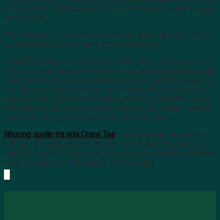
hương vị thơm ngon của trà sữa, rất thích hợp cho những ngày
hè nóng bức.
Trà sữa cheese: Lớp kem cheese béo ngậy, mặn nhẹ tạo nên
sự cân bằng hoàn hảo với vị ngọt của trà sữa.
Crane Tea không chỉ nổi tiếng với chất lượng trà sữa tuyệt vời,
mà còn với sự đa dạng trong menu. Thương hiệu này cung cấp
nhiều loại trà sữa phong cách Á Đông và phương Tây, đáp ứng
nhu cầu của mọi khách hàng. Từ trà sữa truyền thống như trà
đen, trà xanh, trà oolong đến những món đặc biệt như trà sữa
trân châu, trà sữa trái cây, hay trà sữa hoa quả, Crane Tea luôn
mang đến những trải nghiệm mới mẻ và độc đáo.
Nhượng quyền trà sữa Crane Tea
– Thương hiệu trà sữa, trà
trái cây với nguồn nguyên liệu cao cấp chất lượng, hương vị
đậm đà, độc đáo. Hiện có hơn 15 cửa hàng chi nhánh đã thành
công và đang phát triển doanh thu từng ngày.