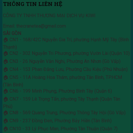
THÔNG TIN LIÊN HỆ
CÔNG TY TNHH THƯƠNG MẠI DỊCH VỤ KIWI
Email: thecranetea@gmail.com
SÀI GÒN
🏠 CN1 - 168/42C Nguyễn Gia Trí, phường Hạnh Mỹ Tây (Bình
Thạnh)
🏠 CN2 - 302 Nguyễn Tri Phương, phường Vườn Lài (Quận 10)
🏠 CN3 - 26 Nguyễn Văn Nghi, Phường An Nhơn (Gò Vấp)
🏠 CN4 - 153 Phan Đăng Lưu, Phường Cầu Kiệu (Phú Nhuận)
🏠 CN5 - 11A Hoàng Hoa Thám, phường Tân Bình, TP.HCM
(Tân Bình)
🏠 CN6 - 199 Minh Phụng, Phường Bình Tây (Quận 6)
🏠 CN7 - 159 Lê Trọng Tấn, phường Tây Thạnh (Quận Tân
Phú)
🏠 CN8 - 569 Quang Trung, Phường Thông Tây Hội (Gò Vấp)
🏠 CN9 - 237 Đồng Đen, Phường Bảy Hiền (Tân Bình)
🏠 CN10 - 33 Lý Phục Man, Phường Tân Thuận (Quận 7)