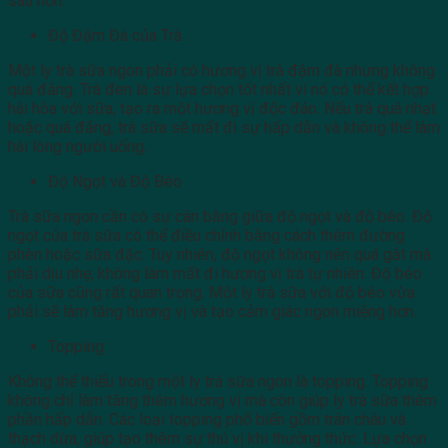
sâu hơn.
Độ Đậm Đà của Trà
Một ly trà sữa ngon phải có hương vị trà đậm đà nhưng không
quá đắng. Trà đen là sự lựa chọn tốt nhất vì nó có thể kết hợp
hài hòa với sữa, tạo ra một hương vị độc đáo. Nếu trà quá nhạt
hoặc quá đắng, trà sữa sẽ mất đi sự hấp dẫn và không thể làm
hài lòng người uống.
Độ Ngọt và Độ Béo
Trà sữa ngon cần có sự cân bằng giữa độ ngọt và độ béo. Độ
ngọt của trà sữa có thể điều chỉnh bằng cách thêm đường
phèn hoặc sữa đặc. Tuy nhiên, độ ngọt không nên quá gắt mà
phải dịu nhẹ, không làm mất đi hương vị trà tự nhiên. Độ béo
của sữa cũng rất quan trọng. Một ly trà sữa với độ béo vừa
phải sẽ làm tăng hương vị và tạo cảm giác ngon miệng hơn.
Topping
Không thể thiếu trong một ly trà sữa ngon là topping. Topping
không chỉ làm tăng thêm hương vị mà còn giúp ly trà sữa thêm
phần hấp dẫn. Các loại topping phổ biến gồm trân châu và
thạch dừa, giúp tạo thêm sự thú vị khi thưởng thức. Lựa chọn