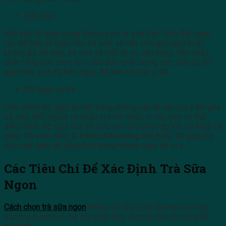
Sữa Đặc
Một yếu tố quan trọng không kém là sữa đặc. Sữa đặc giúp
tạo độ béo và ngọt cho trà sữa, và nếu sữa quá ngọt hoặc
không đủ độ béo, trà sữa sẽ mất đi sự cân bằng. Hãy chắc
chắn rằng bạn chọn loại sữa đặc chất lượng cao, vừa có độ
ngọt nhẹ, vừa đủ béo ngậy để làm nổi bật vị trà.
Độ Ngọt và Đá
Điều chỉnh độ ngọt là một trong những yếu tố cần lưu ý khi pha
trà sữa. Mỗi người có khẩu vị khác nhau, vì vậy, bạn có thể
điều chỉnh độ ngọt của trà sữa sao cho phù hợp với sở thích cá
nhân. Đá viên cũng là thành phần không thể thiếu. Đá giúp trà
sữa mát lạnh, dễ uống hơn trong những ngày hè oi ả.
Các Tiêu Chí Để Xác Định Trà Sữa
Ngon
Cách chọn trà sữa ngon
không chỉ đơn giản là nhìn vào màu
sắc hay hương vị, mà còn phải dựa vào các tiêu chí chuyên