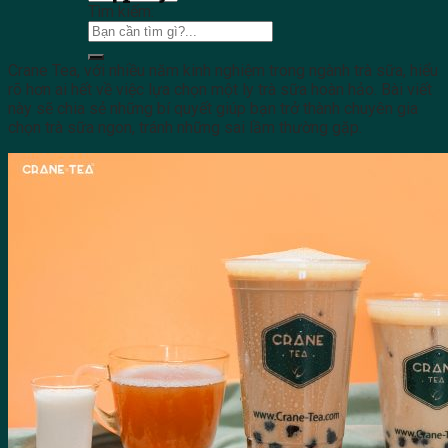
Tìm kiếm:
Crane Tea, với nhiều năm kinh nghiệm trong ngành trà sữa, hiểu
rõ hơn ai hết về việc lựa chọn một ly trà sữa hoàn hảo. Bài viết
này sẽ chia sẻ những bí quyết giúp bạn trở thành chuyên gia
chọn trà sữa ngon, tránh những sai lầm thường gặp.