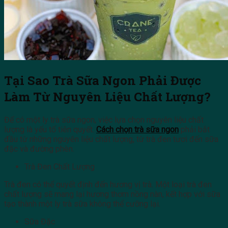
Tại Sao Trà Sữa Ngon Phải Được
Làm Từ Nguyên Liệu Chất Lượng?
Để có một ly trà sữa ngon, việc lựa chọn nguyên liệu chất
lượng là yếu tố tiên quyết.
Cách chọn trà sữa ngon
phải bắt
đầu từ những nguyên liệu chất lượng, từ trà đen tươi đến sữa
đặc và đường phèn.
Trà Đen Chất Lượng
Trà đen có thể quyết định đến hương vị trà. Một loại trà đen
chất lượng sẽ mang lại hương thơm nồng nàn, kết hợp với sữa
tạo thành một ly trà sữa không thể cưỡng lại.
Sữa Đặc