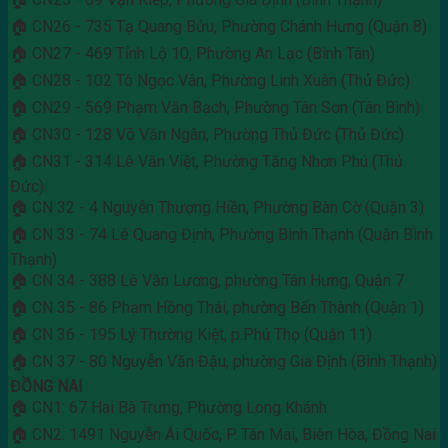
🏠 CN26 - 735 Tạ Quang Bửu, Phường Chánh Hưng (Quận 8)
🏠 CN27 - 469 Tỉnh Lộ 10, Phường An Lạc (Bình Tân)
🏠 CN28 - 102 Tô Ngọc Vân, Phường Linh Xuân (Thủ Đức)
🏠 CN29 - 569 Phạm Văn Bạch, Phường Tân Sơn (Tân Bình)
🏠 CN30 - 128 Võ Văn Ngân, Phường Thủ Đức (Thủ Đức)
🏠 CN31 - 314 Lê Văn Việt, Phường Tăng Nhơn Phú (Thủ
Đức)
🏠 CN 32 - 4 Nguyễn Thượng Hiền, Phường Bàn Cờ (Quận 3)
🏠 CN 33 - 74 Lê Quang Định, Phường Bình Thạnh (Quận Bình
Thạnh)
🏠 CN 34 - 388 Lê Văn Lương, phường Tân Hưng, Quận 7
🏠 CN 35 - 86 Phạm Hồng Thái, phường Bến Thành (Quận 1)
🏠 CN 36 - 195 Lý Thường Kiệt, p.Phú Thọ (Quận 11)
🏠 CN 37 - 80 Nguyễn Văn Đậu, phường Gia Định (Bình Thạnh)
ĐỒNG NAI
🏠 CN1: 67 Hai Bà Trưng, Phường Long Khánh
🏠 CN2: 1491 Nguyễn Ái Quốc, P. Tân Mai, Biên Hòa, Đồng Nai