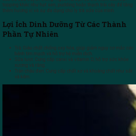
topping khác như hạt sen, pudding hoặc thạch trái cây để tăng
thêm hương vị và sự đa dạng cho ly trà sữa của mình.
Lợi Ích Dinh Dưỡng Từ Các Thành
Phần Tự Nhiên
Trà: Giàu chất chống oxy hóa, giúp giảm nguy cơ mắc các
bệnh tim mạch và hỗ trợ hệ miễn dịch.
Sữa tươi: Cung cấp canxi và vitamin D, hỗ trợ sức khỏe
xương và răng.
Trân châu đen: Cung cấp chất xơ và khoáng chất như sắt
và kẽm.