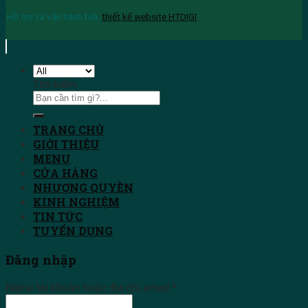
Hỗ trợ và vận hành bởi:
thiết kế website HTDIGI
Tìm kiếm:
TRANG CHỦ
GIỚI THIỆU
MENU
CỬA HÀNG
NHƯỢNG QUYỀN
KINH NGHIỆM
TIN TỨC
TUYỂN DỤNG
Đăng nhập
Name tài khoản hoặc địa chỉ email
*