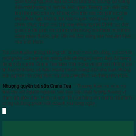
giản trong nguyên liệu và cách pha chế, nhưng lại mang
đến một hương vị tinh tế, khó quên. Không cần đến các
loại topping cầu kỳ, không cần đến các công thức pha
chế phức tạp, một ly trà sữa truyền thống vẫn có thể
chinh phục được trái tim của nhiều người. Chính sự đơn
giản đó đã giúp trà sữa truyền thống trở thành một thức
uống quen thuộc, gắn liền với đời sống văn hóa ẩm thực
của Việt Nam.
Trà sữa truyền thống không chỉ là một món đồ uống, mà còn là
một phần của văn hóa, mang đến những kỷ niệm đẹp đẽ trong
lòng mỗi người. Crane Tea luôn trân trọng và gìn giữ những giá
trị truyền thống, và luôn mong muốn mang đến cho bạn những
trải nghiệm thưởng thức trà sữa chân thực và đáng nhớ nhất.
Nhượng quyền trà sữa Crane Tea
– Thương hiệu trà sữa, trà
trái cây với nguồn nguyên liệu cao cấp chất lượng, hương vị
đậm đà, độc đáo. Hiện có hơn 15 cửa hàng chi nhánh đã thành
công và đang phát triển doanh thu từng ngày.