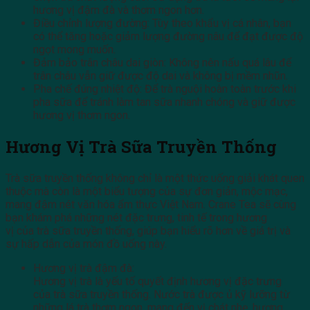
hương vị đậm đà và thơm ngon hơn.
Điều chỉnh lượng đường: Tùy theo khẩu vị cá nhân, bạn
có thể tăng hoặc giảm lượng đường nâu để đạt được độ
ngọt mong muốn.
Đảm bảo trân châu dai giòn: Không nên nấu quá lâu để
trân châu vẫn giữ được độ dai và không bị mềm nhũn.
Pha chế đúng nhiệt độ: Để trà nguội hoàn toàn trước khi
pha sữa để tránh làm tan sữa nhanh chóng và giữ được
hương vị thơm ngon.
Hương Vị Trà Sữa Truyền Thống
Trà sữa truyền thống không chỉ là một thức uống giải khát quen
thuộc mà còn là một biểu tượng của sự đơn giản, mộc mạc,
mang đậm nét văn hóa ẩm thực Việt Nam. Crane Tea sẽ cùng
bạn khám phá những nét đặc trưng, tinh tế trong hương
vị của trà sữa truyền thống, giúp bạn hiểu rõ hơn về giá trị và
sự hấp dẫn của món đồ uống này.
Hương vị trà đậm đà:
Hương vị trà là yếu tố quyết định hương vị đặc trưng
của trà sữa truyền thống. Nước trà được ủ kỹ lưỡng từ
những lá trà thơm ngon, mang đến vị chát nhẹ, hương