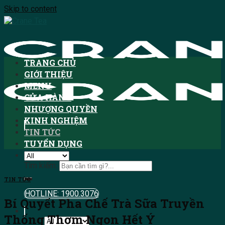
Skip to content
TRANG CHỦ
GIỚI THIỆU
MENU
CỬA HÀNG
NHƯỢNG QUYỀN
KINH NGHIỆM
TIN TỨC
TUYỂN DỤNG
Tìm kiếm:
TIN TỨC
HOTLINE: 1900.3076
Bí Quyết Pha Chế Trà Sữa Truyền
Thống Thơm Ngon Hết Ý