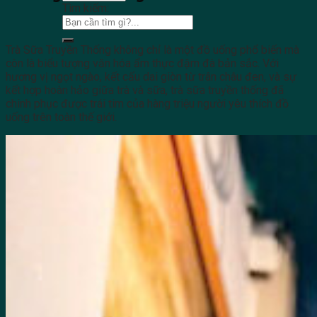
Tìm kiếm:
Trà Sữa Truyền Thống không chỉ là một đồ uống phổ biến mà
còn là biểu tượng văn hóa ẩm thực đậm đà bản sắc. Với
hương vị ngọt ngào, kết cấu dai giòn từ trân châu đen, và sự
kết hợp hoàn hảo giữa trà và sữa, trà sữa truyền thống đã
chinh phục được trái tim của hàng triệu người yêu thích đồ
uống trên toàn thế giới.