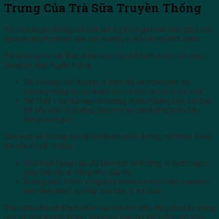
Trưng Của Trà Sữa Truyền Thống
Trà sữa truyền thống nổi bật với sự kết hợp hoàn hảo giữa các
nguyên liệu tự nhiên, tạo nên hương vị đặc trưng khó quên.
Trà Oolong và Trà Thái là hai loại trà phổ biến được sử dụng
trong trà sữa truyền thống.
Trà Oolong: Với hương vị đậm đà và thơm mát, trà
Oolong mang lại sự thanh lọc và tinh tế cho ly trà sữa.
Trà Thái: Loại trà này có hương vị nhẹ nhàng hơn, kết hợp
tốt với sữa và đường, tạo nên sự cân bằng hoàn hảo
trong hương vị.
Sữa tươi và đường nâu là hai thành phần không thể thiếu trong
trà sữa truyền thống.
Sữa tươi: Cung cấp độ béo mịn và hương vị thơm ngon,
giúp làm dịu vị đắng nhẹ của trà.
Đường nâu: Thêm vị ngọt tự nhiên và mùi thơm caramel,
làm tăng thêm sự hấp dẫn cho ly trà sữa.
Trân châu đen là thành phần tạo nên kết cấu dai giòn đặc trưng
của trà sữa truyền thống. Ngoài ra, bạn có thể thêm các loại