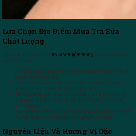
Lựa Chọn Địa Điểm Mua Trà Sữa
Chất Lượng
Khi chọn địa điểm mua
trà sữa truyền thống
, bạn nên xem xét
các yếu tố sau:
Uy tín của cửa hàng: Lựa chọn những cửa hàng có đánh
giá tốt từ khách hàng.
Chất lượng nguyên liệu: Đảm bảo cửa hàng sử dụng
nguyên liệu tự nhiên và chất lượng cao.
Phương pháp pha chế: Các cửa hàng sử dụng phương
pháp pha chế thủ công sẽ giữ được hương vị truyền
thống tốt hơn.
Không gian và dịch vụ: Một không gian thoải mái và dịch
vụ thân thiện sẽ tăng thêm trải nghiệm của bạn.
Nguyên Liệu Và Hương Vị Đặc