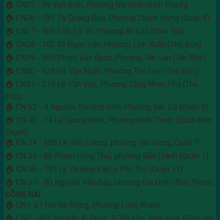
🏠 CN25 - 89 Vạn Kiếp, Phường Gia Định (Bình Thạnh)
🏠 CN26 - 735 Tạ Quang Bửu, Phường Chánh Hưng (Quận 8)
🏠 CN27 - 469 Tỉnh Lộ 10, Phường An Lạc (Bình Tân)
🏠 CN28 - 102 Tô Ngọc Vân, Phường Linh Xuân (Thủ Đức)
🏠 CN29 - 569 Phạm Văn Bạch, Phường Tân Sơn (Tân Bình)
🏠 CN30 - 128 Võ Văn Ngân, Phường Thủ Đức (Thủ Đức)
🏠 CN31 - 314 Lê Văn Việt, Phường Tăng Nhơn Phú (Thủ
Đức)
🏠 CN 32 - 4 Nguyễn Thượng Hiền, Phường Bàn Cờ (Quận 3)
🏠 CN 33 - 74 Lê Quang Định, Phường Bình Thạnh (Quận Bình
Thạnh)
🏠 CN 34 - 388 Lê Văn Lương, phường Tân Hưng, Quận 7
🏠 CN 35 - 86 Phạm Hồng Thái, phường Bến Thành (Quận 1)
🏠 CN 36 - 195 Lý Thường Kiệt, p.Phú Thọ (Quận 11)
🏠 CN 37 - 80 Nguyễn Văn Đậu, phường Gia Định (Bình Thạnh)
ĐỒNG NAI
🏠 CN1: 67 Hai Bà Trưng, Phường Long Khánh
🏠 CN2: 1491 Nguyễn Ái Quốc, P. Tân Mai, Biên Hòa, Đồng Nai