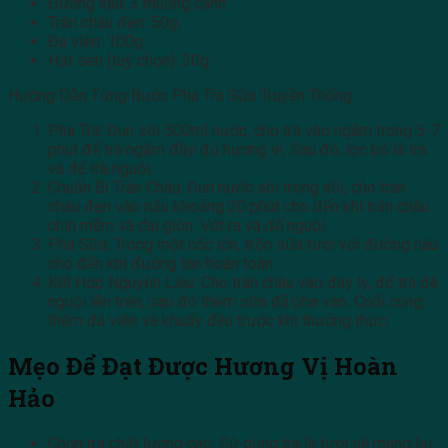
Đường nâu: 3 muỗng canh.
Trân châu đen: 50g.
Đá viên: 100g.
Hạt sen (tuỳ chọn): 30g.
Hướng Dẫn Từng Bước Pha Trà Sữa Truyền Thống
Pha Trà: Đun sôi 500ml nước, cho trà vào ngâm trong 5-7
phút để trà ngấm đầy đủ hương vị. Sau đó, lọc bỏ lá trà
và để trà nguội.
Chuẩn Bị Trân Châu: Đun nước sôi trong nồi, cho trân
châu đen vào nấu khoảng 20 phút cho đến khi trân châu
chín mềm và dai giòn. Vớt ra và để nguội.
Pha Sữa: Trong một cốc lớn, trộn sữa tươi với đường nâu
cho đến khi đường tan hoàn toàn.
Kết Hợp Nguyên Liệu: Cho trân châu vào đáy ly, đổ trà đã
nguội lên trên, sau đó thêm sữa đã pha vào. Cuối cùng,
thêm đá viên và khuấy đều trước khi thưởng thức.
Mẹo Để Đạt Được Hương Vị Hoàn
Hảo
Chọn trà chất lượng cao: Sử dụng trà lá tươi sẽ mang lại