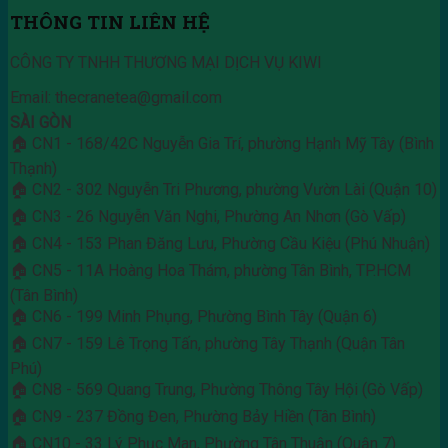
THÔNG TIN LIÊN HỆ
CÔNG TY TNHH THƯƠNG MẠI DỊCH VỤ KIWI
Email: thecranetea@gmail.com
SÀI GÒN
🏠 CN1 - 168/42C Nguyễn Gia Trí, phường Hạnh Mỹ Tây (Bình
Thạnh)
🏠 CN2 - 302 Nguyễn Tri Phương, phường Vườn Lài (Quận 10)
🏠 CN3 - 26 Nguyễn Văn Nghi, Phường An Nhơn (Gò Vấp)
🏠 CN4 - 153 Phan Đăng Lưu, Phường Cầu Kiệu (Phú Nhuận)
🏠 CN5 - 11A Hoàng Hoa Thám, phường Tân Bình, TP.HCM
(Tân Bình)
🏠 CN6 - 199 Minh Phụng, Phường Bình Tây (Quận 6)
🏠 CN7 - 159 Lê Trọng Tấn, phường Tây Thạnh (Quận Tân
Phú)
🏠 CN8 - 569 Quang Trung, Phường Thông Tây Hội (Gò Vấp)
🏠 CN9 - 237 Đồng Đen, Phường Bảy Hiền (Tân Bình)
🏠 CN10 - 33 Lý Phục Man, Phường Tân Thuận (Quận 7)