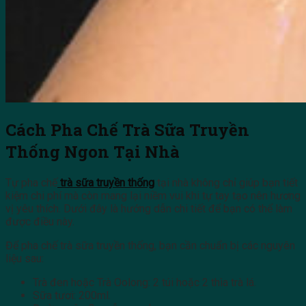
Cách Pha Chế Trà Sữa Truyền
Thống Ngon Tại Nhà
Tự pha chế
trà sữa truyền thống
tại nhà không chỉ giúp bạn tiết
kiệm chi phí mà còn mang lại niềm vui khi tự tay tạo nên hương
vị yêu thích. Dưới đây là hướng dẫn chi tiết để bạn có thể làm
được điều này.
Để pha chế trà sữa truyền thống, bạn cần chuẩn bị các nguyên
liệu sau:
Trà đen hoặc Trà Oolong: 2 túi hoặc 2 thìa trà lá.
Sữa tươi: 200ml.