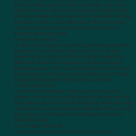
thơm dịu dàng, giúp cân bằng vị ngọt ngào của sữa và
đường. Hương vị trà trong trà sữa truyền thống thường
không quá mạnh, không quá nồng, mà vừa phải, dễ uống,
phù hợp với khẩu vị của nhiều người. Hồng trà thường
được sử dụng trong trà sữa truyền thống để tạo ra
hương vị thơm đặc trưng.
Vị ngọt béo vừa phải:
Vị ngọt và béo ngậy là hai yếu tố quan trọng không kém,
giúp tạo nên sự hài hòa trong hương vị của trà sữa
truyền thống. Lượng sữa đặc và đường thường được
điều chỉnh để tạo ra vị ngọt vừa phải, không quá gắt,
không quá ngấy. Vị béo của sữa đặc kết hợp với vị ngọt
của đường tạo nên một cảm giác mềm mại, mịn màng,
và giúp làm tăng thêm độ hấp dẫn của trà sữa.
Sự kết hợp hài hòa:
Sự kết hợp hài hòa giữa vị chát của trà, vị ngọt của
đường, và vị béo của sữa đặc là yếu tố tạo nên nét đặc
trưng riêng của trà sữa truyền thống. Các thành phần này
được pha trộn với nhau một cách khéo léo để tạo ra một
thức uống vừa thơm ngon, vừa dễ uống, phù hợp với
nhiều đối tượng.
Sự đơn giản mà tinh tế:
Nét đẹp của trà sữa truyền thống nằm ở sự đơn