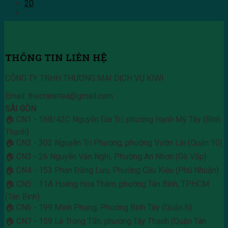
20
THÔNG TIN LIÊN HỆ
CÔNG TY TNHH THƯƠNG MẠI DỊCH VỤ KIWI
Email: thecranetea@gmail.com
SÀI GÒN
🏠 CN1 - 168/42C Nguyễn Gia Trí, phường Hạnh Mỹ Tây (Bình
Thạnh)
🏠 CN2 - 302 Nguyễn Tri Phương, phường Vườn Lài (Quận 10)
🏠 CN3 - 26 Nguyễn Văn Nghi, Phường An Nhơn (Gò Vấp)
🏠 CN4 - 153 Phan Đăng Lưu, Phường Cầu Kiệu (Phú Nhuận)
🏠 CN5 - 11A Hoàng Hoa Thám, phường Tân Bình, TP.HCM
(Tân Bình)
🏠 CN6 - 199 Minh Phụng, Phường Bình Tây (Quận 6)
🏠 CN7 - 159 Lê Trọng Tấn, phường Tây Thạnh (Quận Tân