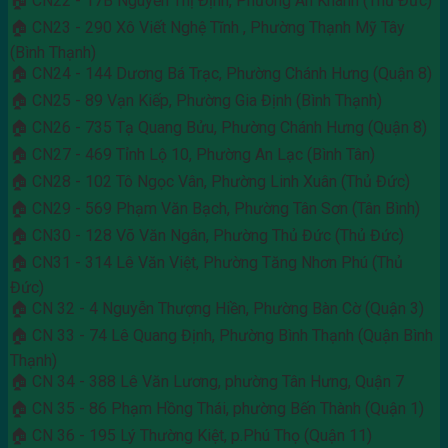
🏠 CN22 - 17B Nguyễn Thị Định, Phường An Khánh (Thủ Đức)
🏠 CN23 - 290 Xô Viết Nghệ Tĩnh , Phường Thạnh Mỹ Tây
(Bình Thạnh)
🏠 CN24 - 144 Dương Bá Trạc, Phường Chánh Hưng (Quận 8)
🏠 CN25 - 89 Vạn Kiếp, Phường Gia Định (Bình Thạnh)
🏠 CN26 - 735 Tạ Quang Bửu, Phường Chánh Hưng (Quận 8)
🏠 CN27 - 469 Tỉnh Lộ 10, Phường An Lạc (Bình Tân)
🏠 CN28 - 102 Tô Ngọc Vân, Phường Linh Xuân (Thủ Đức)
🏠 CN29 - 569 Phạm Văn Bạch, Phường Tân Sơn (Tân Bình)
🏠 CN30 - 128 Võ Văn Ngân, Phường Thủ Đức (Thủ Đức)
🏠 CN31 - 314 Lê Văn Việt, Phường Tăng Nhơn Phú (Thủ
Đức)
🏠 CN 32 - 4 Nguyễn Thượng Hiền, Phường Bàn Cờ (Quận 3)
🏠 CN 33 - 74 Lê Quang Định, Phường Bình Thạnh (Quận Bình
Thạnh)
🏠 CN 34 - 388 Lê Văn Lương, phường Tân Hưng, Quận 7
🏠 CN 35 - 86 Phạm Hồng Thái, phường Bến Thành (Quận 1)
🏠 CN 36 - 195 Lý Thường Kiệt, p.Phú Thọ (Quận 11)