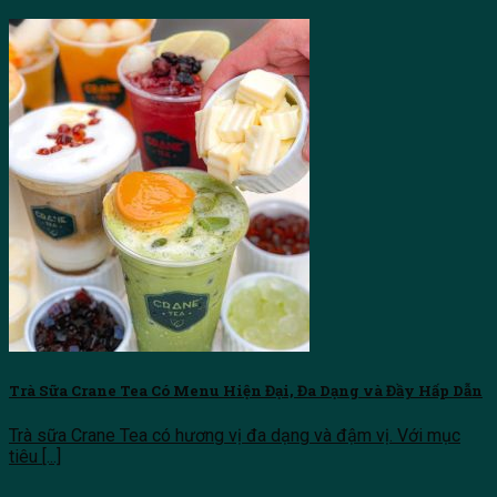
Trà Sữa Crane Tea Có Menu Hiện Đại, Đa Dạng và Đầy Hấp Dẫn
Trà sữa Crane Tea có hương vị đa dạng và đậm vị. Với mục
tiêu [...]