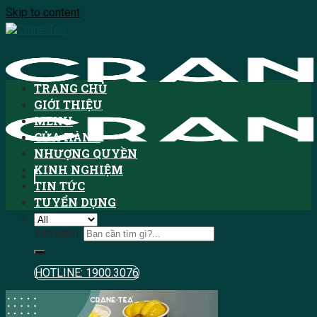
Skip to content
TRANG CHỦ
GIỚI THIỆU
MENU
CỬA HÀNG
NHƯỢNG QUYỀN
KINH NGHIỆM
TIN TỨC
TUYỂN DỤNG
Tìm kiếm:
HOTLINE: 1900.3076