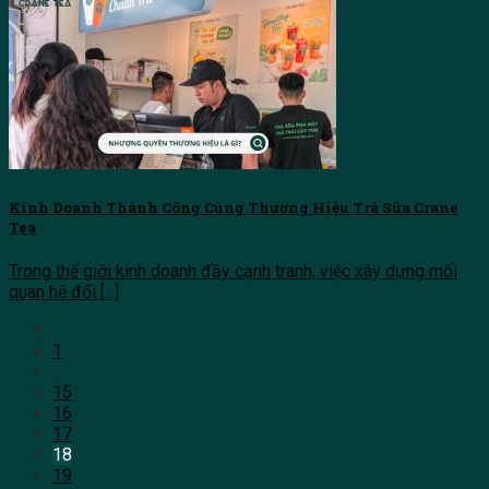
Kinh Doanh Thành Công Cùng Thương Hiệu Trà Sữa Crane
Tea
Trong thế giới kinh doanh đầy cạnh tranh, việc xây dựng mối
quan hệ đối [...]
1
…
15
16
17
18
19