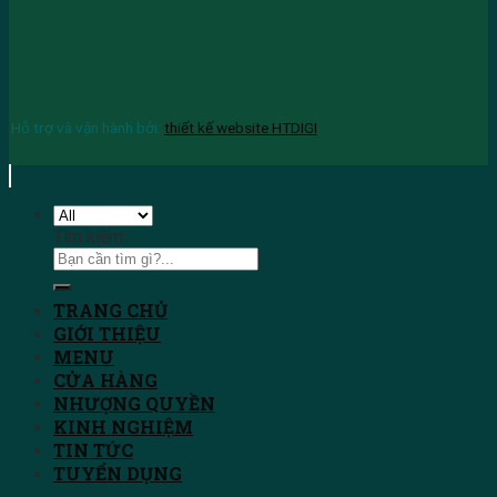
Hỗ trợ và vận hành bởi:
thiết kế website HTDIGI
Tìm kiếm:
TRANG CHỦ
GIỚI THIỆU
MENU
CỬA HÀNG
NHƯỢNG QUYỀN
KINH NGHIỆM
TIN TỨC
TUYỂN DỤNG