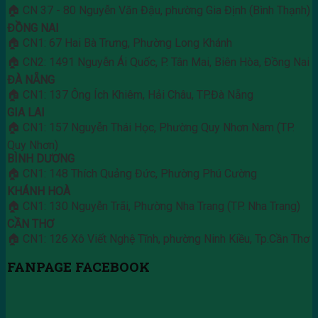
🏠 CN 37 - 80 Nguyễn Văn Đậu, phường Gia Định (Bình Thạnh)
ĐỒNG NAI
🏠 CN1: 67 Hai Bà Trưng, Phường Long Khánh
🏠 CN2: 1491 Nguyễn Ái Quốc, P. Tân Mai, Biên Hòa, Đồng Nai
ĐÀ NẴNG
🏠 CN1: 137 Ông Ích Khiêm, Hải Châu, TP.Đà Nẵng
GIA LAI
🏠 CN1: 157 Nguyễn Thái Học, Phường Quy Nhơn Nam (TP.
Quy Nhơn)
BÌNH DƯƠNG
🏠 CN1: 148 Thích Quảng Đức, Phường Phú Cường
KHÁNH HOÀ
🏠 CN1: 130 Nguyễn Trãi, Phường Nha Trang (TP. Nha Trang)
CẦN THƠ
🏠 CN1: 126 Xô Viết Nghệ Tĩnh, phường Ninh Kiều, Tp.Cần Thơ
FANPAGE FACEBOOK